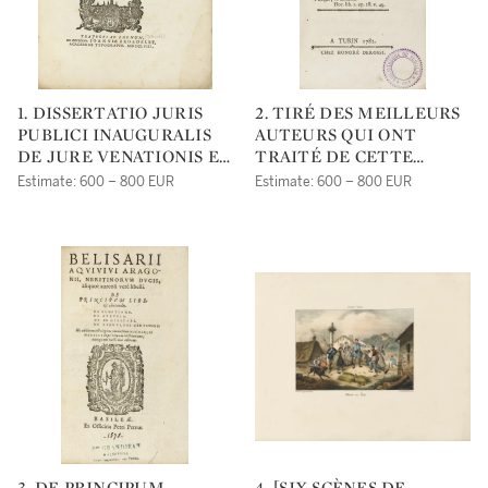
1. DISSERTATIO JURIS
2. TIRÉ DES MEILLEURS
PUBLICI INAUGURALIS
AUTEURS QUI ONT
DE JURE VENATIONIS ET
TRAITÉ DE CETTE
CONCILIIS VENATICIS IN
MATIÈRE ET D’APRÈS LA
Estimate: 600 – 800 EUR
Estimate: 600 – 800 EUR
BELGIO : QUAM FAVENTE
MÉTHODE PRATIQUÉE À
SUMMO NUMINE.
LA COUR DU ROI DE
TRAJECTI AD RHENUM
SARDAIGNE. TURIN,
[UTRECHT], JOANNIS
HONORÉ DEROSSI, 1782.
BROEDELET, 1758.
3. DE PRINCIPUM
4. [SIX SCÈNES DE