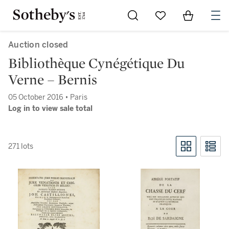
Go to My Favorites
Items in Sh
0
Auction closed
Bibliothѐque Cynégétique Du
Verne – Bernis
05 October 2016 • Paris
Log in to view sale total
271 lots