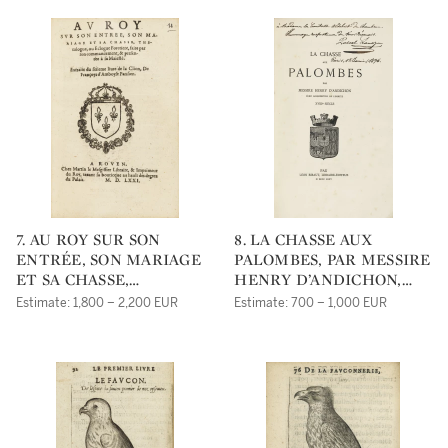
7. AU ROY SUR SON
8. LA CHASSE AUX
ENTRÉE, SON MARIAGE
PALOMBES, PAR MESSIRE
ET SA CHASSE,
HENRY D’ANDICHON,
THERALOGUE, OU
CURÉ ARCHIPRÊTRE DE
Estimate: 1,800 – 2,200 EUR
Estimate: 700 – 1,000 EUR
ECLOGUE FORESTIERE,
LEMBEYE, XVIIIE
FAITE PAR SON
SIÈCLE. PAU, LÉON
COMMANDEMENT, ET
RIBAU [IMP. VERONESE],
PRÉSENTÉE À SA
1875.
MAJESTÉ. EXTRAITE DU
SIXIEME LIVRE DE LA
CLION, DE FRANÇOYS