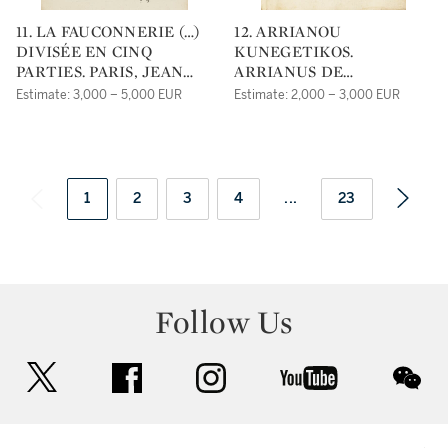
11. LA FAUCONNERIE (…)
12. ARRIANOU
DIVISÉE EN CINQ
KUNEGETIKOS.
PARTIES. PARIS, JEAN
ARRIANUS DE
HOUZÉ, 1615-[1619].
VENATIONE (GRAECE ET
Estimate: 3,000 – 5,000 EUR
Estimate: 2,000 – 3,000 EUR
LATINE). LUCA
HOLSTENIO
INTERPRETE. PARIS,
SÉBASTIEN & GABRIEL
CRAMOISY, 1644.
1
2
3
4
...
23
Follow Us
twitter
facebook
instagram
youtube
wec