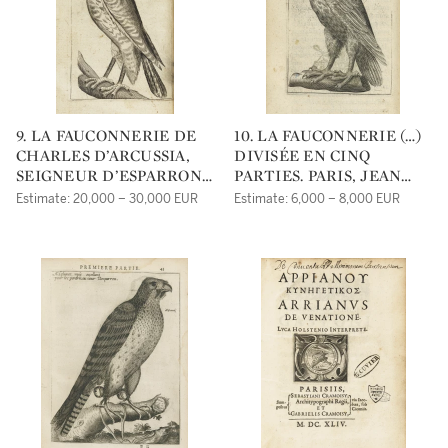
D’AMBOYSE PARISIEN.
ROUEN, MARTIN LE
MESGISSIER, 1571.
9. LA FAUCONNERIE DE
10. LA FAUCONNERIE (…)
CHARLES D’ARCUSSIA,
DIVISÉE EN CINQ
SEIGNEUR D’ESPARRON
PARTIES. PARIS, JEAN
DE PAILLERES, & DE
HOUZÉ, 1608.
Estimate: 20,000 – 30,000 EUR
Estimate: 6,000 – 8,000 EUR
COURMES,
GENTILHOMME
PROVENÇAL. (…) AVEC
UNE BRIEFVE
INSTRUCTION POUR
TRAITTER LES
AUTOURS, SUR LA FIN
DE L’ŒUVRE, PAR LE
MESME AUTHEUR.
PARIS, JEAN HOUZÉ, 1599.