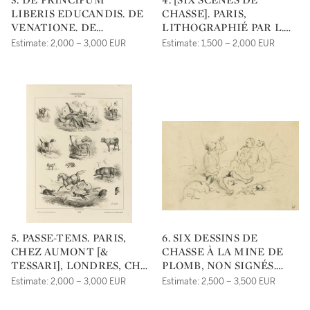
LIBERIS EDUCANDIS. DE
CHASSE]. PARIS,
VENATIONE. DE
LITHOGRAPHIÉ PAR L.
AUCUPIO. DE RE
DE BENARD ET
Estimate: 2,000 – 3,000 EUR
Estimate: 1,500 – 2,000 EUR
MILITARI. DE
BICHEBOIS AÎNÉ, S.D.
SINGULARI CERTAMINE.
[VERS 1840].
BÂLE, EX OFFICINA
PETRUS PERNA, S.D.
[1578].
5. PASSE-TEMS. PARIS,
6. SIX DESSINS DE
CHEZ AUMONT [&
CHASSE À LA MINE DE
TESSARI], LONDRES, CH.
PLOMB, NON SIGNÉS.
TILT, S.D. [VERS 1840].
S.L.N.D., [VERS 1850].
Estimate: 2,000 – 3,000 EUR
Estimate: 2,500 – 3,500 EUR