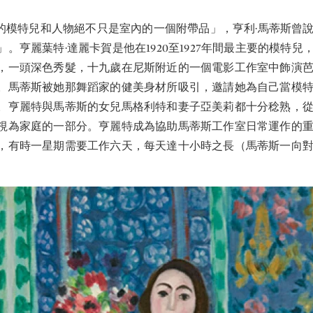
中的模特兒和人物絕不只是室內的一個附帶品」，亨利·馬蒂斯曾
。亨麗葉特·達麗卡賀是他在1920至1927年間最主要的模特兒
，一頭深色秀髮，十九歲在尼斯附近的一個電影工作室中飾演
。馬蒂斯被她那舞蹈家的健美身材所吸引，邀請她為自己當模
。亨麗特與馬蒂斯的女兒馬格利特和妻子亞美莉都十分稔熟，
視為家庭的一部分。亨麗特成為協助馬蒂斯工作室日常運作的
，有時一星期需要工作六天，每天達十小時之長（馬蒂斯一向