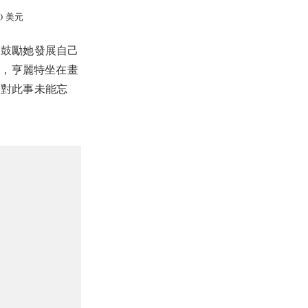
00 美元
，鼓勵她發展自己
室，亨麗特坐在畫
子對此事未能忘