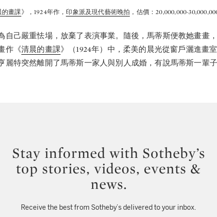
晨的畫課
》，1924年作，
印象派及現代藝術晚拍
，估價：20,000,000-30,000,0
為自己嚴重怯場，放棄了表演事業。隨後，馬蒂斯便教她畫畫
畫作《
清晨的畫課
》（1924年）中，柔美的晨光從窗戶灑進畫
亨麗特突然離開了馬蒂斯一家人與別人成婚，有說馬蒂斯一輩
Stay informed with Sotheby’s
top stories, videos, events &
news.
Receive the best from Sotheby’s delivered to your inbox.