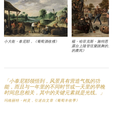
小大衛・泰尼耶，《葡萄酒收穫》
楊・哈菲克斯・施特恩，
Type: art
Type: art
露台上隨管弦樂跳舞的男
的農民》
「小泰尼耶领悟到，风景具有营造气氛的功
能，而且与一年里的不同时节或一天里的早晚
时间息息相关，其中的关键元素就是光线。」
玛格丽特・柯灵，引述自文章《葡萄丰收季》