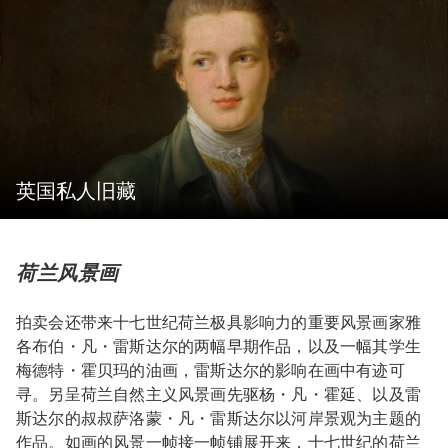
英国私人旧藏
荷兰风景画
拍卖会还带来十七世纪荷兰极具影响力的重要风景画家雅
各布伯・凡・雷斯达尔的两幅早期作品，以及一幅其学生
梅德特・霍贝玛的油画，雷斯达尔的影响在画中有迹可
寻。另呈荷兰自然主义风景画先驱杨・凡・霍延、以及雷
斯达尔的叔叔萨洛蒙・凡・雷斯达尔以河岸景观为主题的
作品。如画的风景一帧接一帧铺展开来，十七世纪的荷兰