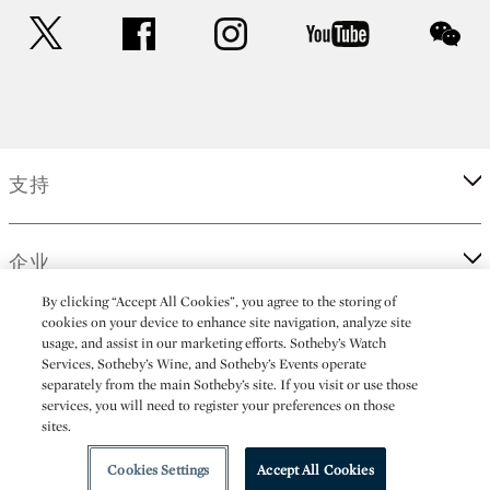
twitter
facebook
instagram
youtube
wec
支持
企业
By clicking “Accept All Cookies”, you agree to the storing of
cookies on your device to enhance site navigation, analyze site
更多
usage, and assist in our marketing efforts. Sotheby’s Watch
Services, Sotheby’s Wine, and Sotheby’s Events operate
separately from the main Sotheby’s site. If you visit or use those
services, you will need to register your preferences on those
sites.
(C) 2026 Sotheby's
Cookies Settings
Accept All Cookies