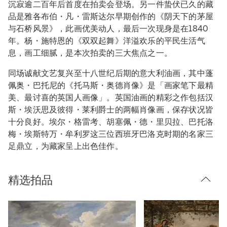
沉寂逾二百年后首度在拍卖会登场。另一件蛰伏已久的藏
品是雅各布伯・凡・雷斯达尔早期创作的《阴天下的茅屋
与石桥风景》，此画优美动人，最后一次现身是在1840
年。杨・施特恩的《双双起舞》洋溢欢乐的平民生活气
息，画工细腻，是本次拍卖的三大焦点之一。
同场诚献文艺复兴至十八世纪后期的意大利油画，其中蓬
佩奥・巴托尼的《托马斯・奥德肖像》是「画家笔下最精
美、最讨喜的英国人画像」。英国油画的精彩之作包括汉
斯・埃沃思及彼得・莱利爵士的两幅肖像画，保存状况皆
十分良好。埃尔・格雷考、胡塞佩・德・里贝拉、巴托洛
梅・埃斯特万・牟利罗这三位西班牙巴洛克时期的名家三
足鼎立，为藏家呈上出色佳作。
精选拍品