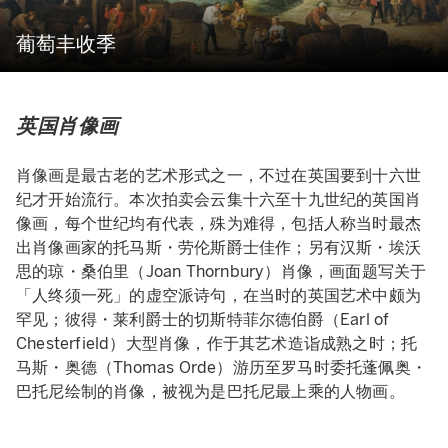
葡萄丰收季
英国肖像画
肖像画是最古老的艺术形式之一，不过在英国要到十六世
纪才开始流行。本次拍卖会云集十六至十九世纪的英国肖
像画，每个世纪均有代表，殊为难得，包括人称当时最杰
出肖像画家的托马斯・劳伦斯爵士佳作；另有汉斯・埃沃
思的琼・桑伯里（Joan Thornbury）肖像，画面题写关于
「人终须一死」的虚空派诗句，在当时的英国艺术中颇为
罕见；彼得・莱利爵士的切斯特菲尔德伯爵（Earl of
Chesterfield）大型肖像，作于其艺术造诣成熟之时；托
马斯・奥德（Thomas Orde）游历至罗马时委托蓬佩奥・
巴托尼绘制的肖像，被视为是巴托尼最上乘的人物画。