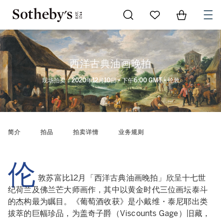
Go to My Favorites
Items in Sh
0
西洋古典油画晚拍
现场拍卖：2020年12月10日 • 下午6:00 GMT • 伦敦
简介
拍品
拍卖详情
业务规则
伦
敦苏富比12月「西洋古典油画晚拍」欣呈十七世
纪荷兰及佛兰芒大师画作，其中以黄金时代三位画坛泰斗
的杰构最为瞩目。《葡萄酒收获》是小戴维・泰尼耶出类
拔萃的巨幅珍品，为盖奇子爵（Viscounts Gage）旧藏，