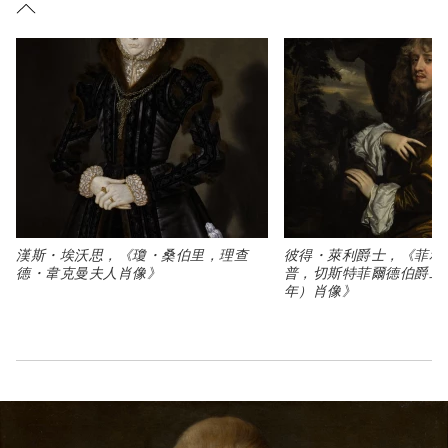
漢斯・埃沃思，《瓊・桑伯里，理查
彼得・萊利爵士，《菲利
Type: art
Type: art
德・韋克曼夫人肖像》
普，切斯特菲爾德伯爵二世（1
年）肖像》