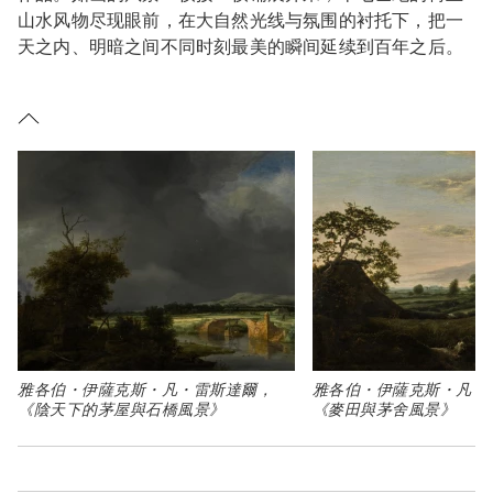
山水风物尽现眼前，在大自然光线与氛围的衬托下，把一
天之内、明暗之间不同时刻最美的瞬间延续到百年之后。
雅各伯・伊薩克斯・凡・雷斯達爾，
雅各伯・伊薩克斯・凡・
Type: art
Type: art
《陰天下的茅屋與石橋風景》
《麥田與茅舍風景》