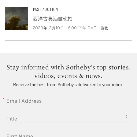
PAST AUCTION
西洋古典油畫晚拍
2020年12月10日 | 6:00 下午 GMT | 倫敦
Stay informed with Sotheby’s top stories,
videos, events & news.
Receive the best from Sotheby’s delivered to your inbox.
EMAIL ADDRESS
TITLE
FIRST NAME