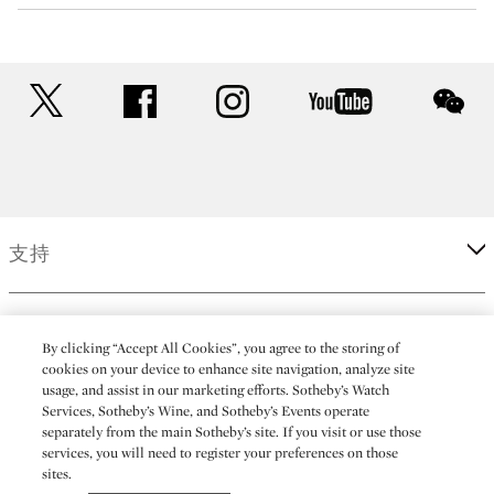
twitter
facebook
instagram
youtube
wec
支持
企業
By clicking “Accept All Cookies”, you agree to the storing of
cookies on your device to enhance site navigation, analyze site
usage, and assist in our marketing efforts. Sotheby’s Watch
更多
Services, Sotheby’s Wine, and Sotheby’s Events operate
separately from the main Sotheby’s site. If you visit or use those
services, you will need to register your preferences on those
sites.