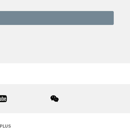
youtube
wechat
 PLUS