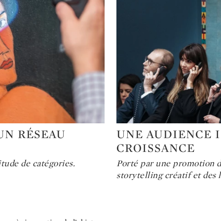
UN RÉSEAU
UNE AUDIENCE 
Type: art
CROISSANCE
tude de catégories.
Porté par une promotion d’
storytelling créatif et de