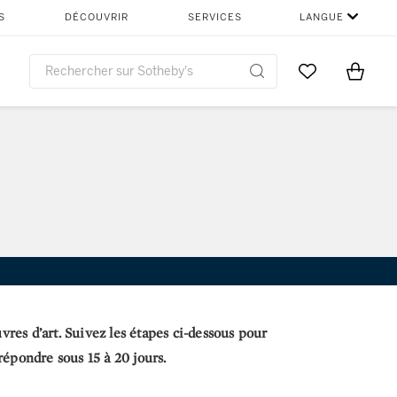
S
DÉCOUVRIR
SERVICES
LANGUE
Go to My Favor
Items i
0
res d’art. Suivez les étapes ci-dessous pour
répondre sous 15 à 20 jours.