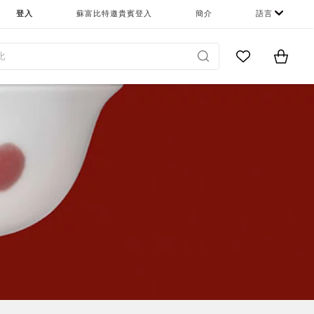
登入
蘇富比特邀貴賓登入
簡介
語言
Go to My Favor
Items i
0