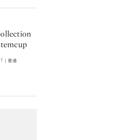
ollection
 Stemcup
T | 香港