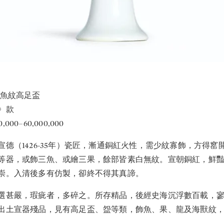
三魚紋高足盃
》款
,000–60,000,000
德（1426-35年）瓷匠，漸通銅紅火性，需少紋寡飾，方得窰
等器，或飾三魚、或繪三果，餘部皆素白無紋。宣朝銅紅，鮮
崇。入清後多有仿製，卻終不得其真諦。
選甚嚴，瑕疵者，多碎之。所存精品，後經史海沉浮數百載，
出土宣器殘品，見有高足盃、盌等類，飾魚、果、龍及海獸紋