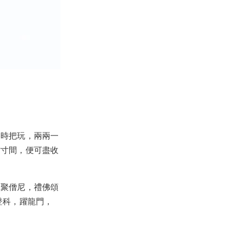
閒時把玩，兩兩一
方寸間，便可盡收
可聚僧尼，禮佛頌
登科，躍龍門，