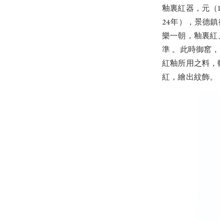
釉裏紅器，元（12
24年），景德
樂一朝，釉裏紅
準 。此時御窰
紅釉所用之料，
紅，繪出紋飾。