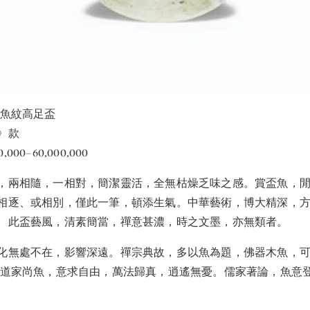
三魚紋高足盃
》款
,000–60,000,000
，兩相隨，一相對，簡潔靈活，全無枯燥乏味之感。賞盃魚，
相逐、或相別，僅此一筆，頓添生氣。中華藝術，博大精深，
。此盃藝風，清素簡當，禪意甚濃，時之文墨，亦無類者。
化無處不在，影響深遠。禪宗典故，多以魚為題，佛器木魚，
。道家尚魚，意求自由，萬法歸真，逍遙無憂。儒家著論，魚意