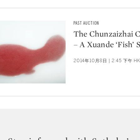
PAST AUCTION
The Chunzaizhai C
– A Xuande ‘Fish’
2014年10月8日 | 2:45 下午 HK