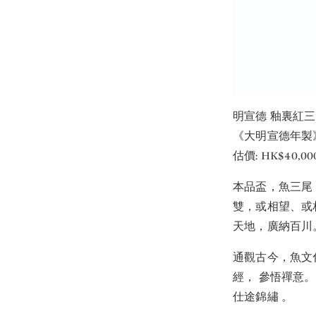
明宣德 釉裏紅
《大明宣德年製
估價: HK$40,000
本品盃，魚三尾
雙，或相望、或
天地，廣納百川
通觀古今，魚文
經， 參悟禪意
仕途錦繡 。