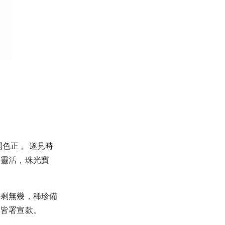
開色正 。遂見時
豔靈活，珠光寶
寥剩無幾，稀珍備
，皆署宣款。