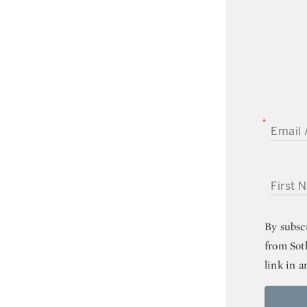
EMAIL A
FIRST NA
By subsc
from Sot
link in a