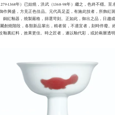
79-1368年）已始燒，洪武（1368-98年）繼之，色終不穩。至永
鎮御作興盛，方見正色佳品。元代高足盃，有施此技者，所飾紅
、銅紅釉器，燒製嚴格，篩選苛刻。正如此，御出之品，日趨
，屬創燒階段，各類新品輩出，精者留，不適宜者，刻時停廢。
較釉裏紅料，效果更佳。時之匠者，遂以釉代彩，或於兩層透