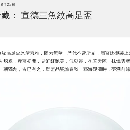
年9月23日
藏： 宣德三魚紋高足盃
魚紋高足盃
冰清秀雅，簡素無華，歷代不曾所見，屬宮廷御製上
火熄處，赤窰初開，見鮮紅艷美，似朝霞，彷若天際一抹燒雲
一朝獨創，古已有之，舉盃品瓷論春秋，藝海觀濤時，夢溯前