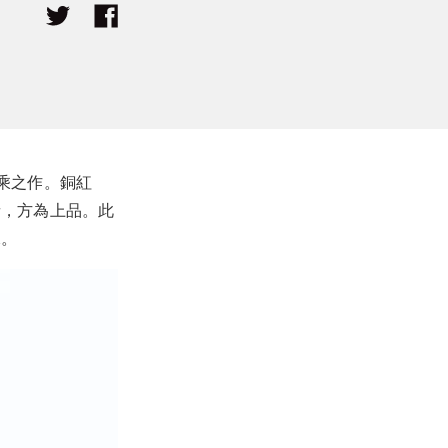
乘之作。銅紅
者，方為上品。此
緣。