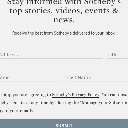
Stay informed with Sotheby’s
top stories, videos, events &
news.
Receive the best from Sotheby’s delivered to your inbox.
DDRESS
TITLE
ME
LAST NAME
ribing you are agreeing to
Sotheby’s Privacy Policy
. You can unsu
heby’s emails at any time by clicking the “Manage your Subscript
ny of your emails.
SUBMIT