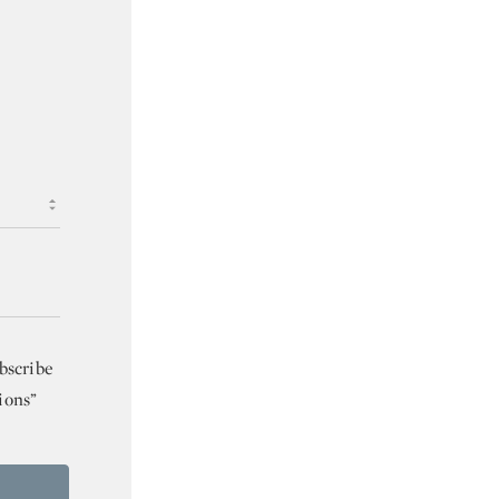
bscribe
ions”