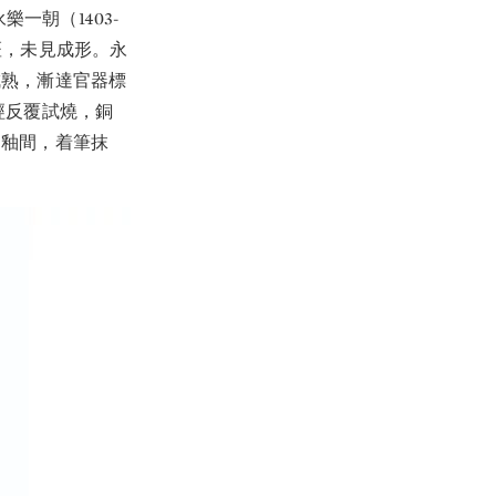
樂一朝（1403-
斑，未見成形。永
成熟，漸達官器標
經反覆試燒，銅
明釉間，着筆抹