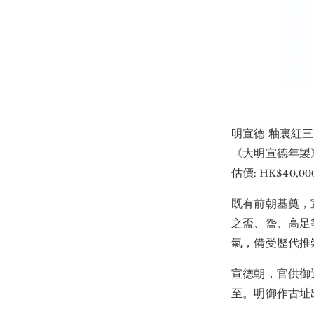
明宣德 釉裏紅
《大明宣德年製
估價: HK$40,000
既有前朝基奠，宣
之盃、盌、高足
氣，備受歷代推
宣德朝，官供御
至。明御作古址