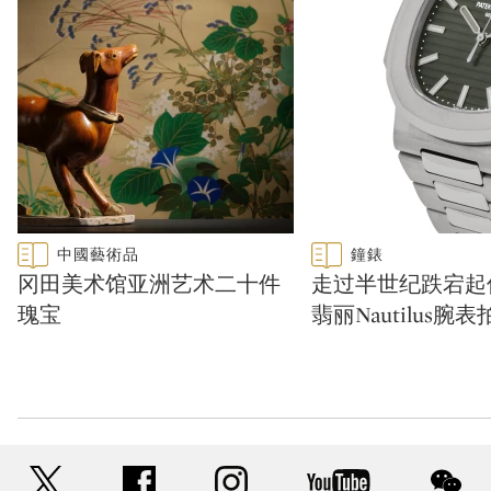
Type: featured
Type: featured
中國藝術品
鐘錶
CATEGORY:
CATEGORY:
冈田美术馆亚洲艺术二十件
走过半世纪跌宕起
瑰宝
翡丽Nautilus腕
twitter
facebook
instagram
youtube
wec