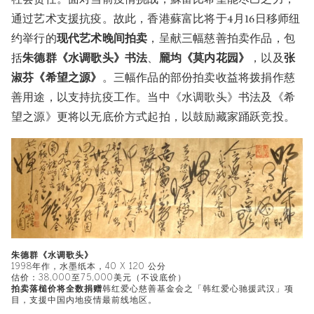
通过艺术支援抗疫。故此，香港蘇富比将于4月16日移师纽
约举行的
现代艺术晚间拍卖
，呈献三幅慈善拍卖作品，包
括
朱德群《水调歌头》书法
、
龎均《莫内花园》
，以及
张
淑芬《希望之源》
。三幅作品的部份拍卖收益将拨捐作慈
善用途，以支持抗疫工作。当中《水调歌头》书法及《希
望之源》更将以无底价方式起拍，以鼓励藏家踊跃竞投。
朱德群《水调歌头》
1998年作，水墨纸本，40 X 120 公分
估价：38,000至75,000美元（不设底价）
拍卖落槌价将全数捐赠
韩红爱心慈善基金会之「韩红爱心驰援武汉」项
目，支援中国内地疫情最前线地区。