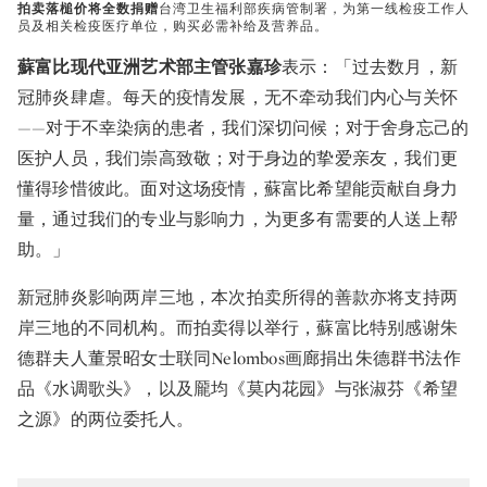
拍卖落槌价将全数捐赠
台湾卫生福利部疾病管制署，为第一线检疫工作人
员及相关检疫医疗单位，购买必需补给及营养品。
蘇富比现代亚洲艺术部主管张嘉珍
表示：「过去数月，新
冠肺炎肆虐。每天的疫情发展，无不牵动我们内心与关怀
——对于不幸染病的患者，我们深切问候；对于舍身忘己的
医护人员，我们崇高致敬；对于身边的挚爱亲友，我们更
懂得珍惜彼此。面对这场疫情，蘇富比希望能贡献自身力
量，通过我们的专业与影响力，为更多有需要的人送上帮
助。」
新冠肺炎影响两岸三地，本次拍卖所得的善款亦将支持两
岸三地的不同机构。而拍卖得以举行，蘇富比特别感谢朱
德群夫人董景昭女士联同Nelombos画廊捐出朱德群书法作
品《水调歌头》，以及龎均《莫内花园》与张淑芬《希望
之源》的两位委托人。