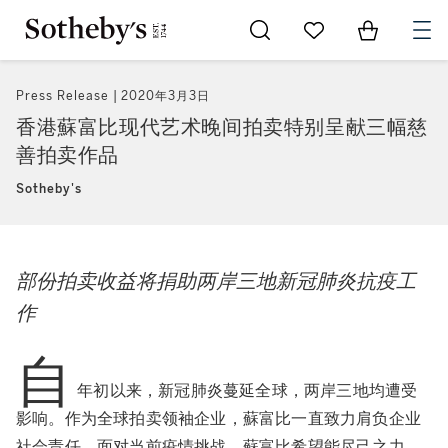
Go to My Favorites
Items in Sh
0
Press Release
2020年3月3日
香港蘇富比现代艺术晚间拍卖特别呈献三幅慈
善拍卖作品
Sotheby's
部份拍卖收益将捐助两岸三地新冠肺炎抗疫工
作
自
年初以来，新冠肺炎蔓延全球，两岸三地均遭受
影响。作为全球拍卖领袖企业，蘇富比一直致力肩负企业
社会责任。面对当前疫情挑战，蘇富比希望能尽己之力，