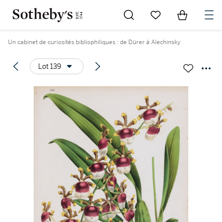
Go to My Favorites
Items in Sh
0
Un cabinet de curiosités bibliophiliques : de Dürer à Alechinsky
Lot 139