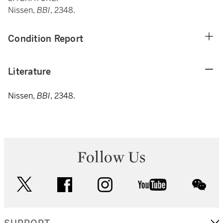
Nissen,
BBI
, 2348.
Condition Report
Literature
Nissen,
BBI
, 2348.
Follow Us
twitter
facebook
instagram
youtube
wec