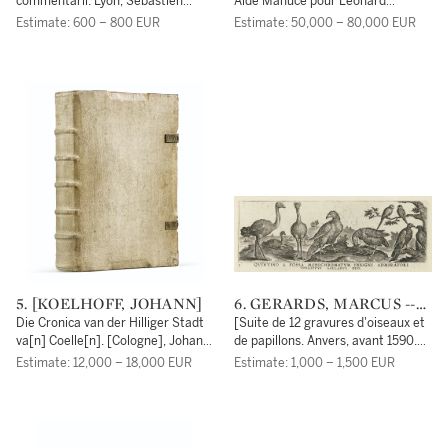
commentarii. Lyon, Sebastien
Alde Manuce pour Leonard
Gryphe, 1549.
Crassus, décembre 1499.
Estimate: 600 – 800 EUR
Estimate: 50,000 – 80,000 EUR
5. [KOELHOFF, JOHANN]
6. GERARDS, MARCUS --
PHILIPPE GALLE
Die Cronica van der Hilliger Stadt
[Suite de 12 gravures d'oiseaux et
va[n] Coelle[n]. [Cologne], Johann
de papillons. Anvers, avant 1590.
Koelhoff, [23 août 1499].
Incipit : Quintino a fossa,
Estimate: 12,000 – 18,000 EUR
Estimate: 1,000 – 1,500 EUR
monochromatum insigni
admiratori. Philippus Galleus ded.]