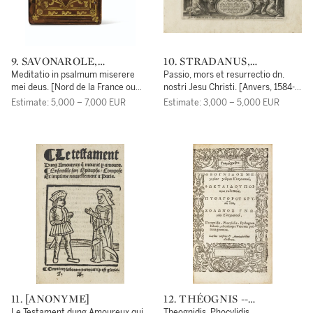
9. SAVONAROLE,
10. STRADANUS,
GIROLAMO -- ARNOULD
JOHANNES -- PHILIPPE
Meditatio in psalmum miserere
Passio, mors et resurrectio dn.
DE BOHÉRIES
GALLE
mei deus. [Nord de la France ou
nostri Jesu Christi. [Anvers, 1584-
Belgique, vers 1520-1530]. 92 ff.
1587].
Estimate: 5,000 – 7,000 EUR
Estimate: 3,000 – 5,000 EUR
[En tête, par Arnould de Bohéries
:] Speculum monachorum. [Idem,
vers 1490-1510]. 43 ff.
11. [ANONYME]
12. THÉOGNIS --
PHOCYLIDE --
Le Testament dung Amoureux qui
Theognidis, Phocylidis,