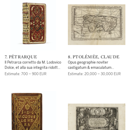
7. PÉTRARQUE
8. PTOLÉMÉE, CLAUDE
Il Petrarca corretto da M. Lodovico
Opus geographie noviter
Dolce, et alla sua integrita ridotto.
castigatum & emaculatum
Venise, Gabriel Giolito de Ferrari,
additionibus raris et invisis.
Estimate: 700 – 900 EUR
Estimate: 20,000 – 30,000 EUR
1547.
Necnon cum tabularum in dorso
iucunda explanatione. Strasbourg,
Joannes Grüninger, 12 mars 1522.