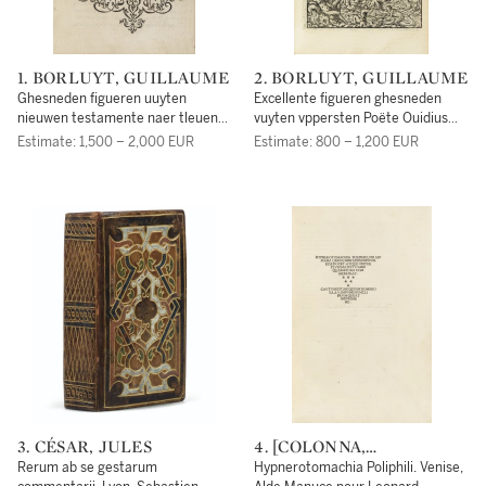
1. BORLUYT, GUILLAUME
2. BORLUYT, GUILLAUME
Ghesneden figueren uuyten
Excellente figueren ghesneden
nieuwen testamente naer tleuene
vuyten vppersten Poëte Ouidius
met huerlier bedietsele. Lyon, Jean
vuyt vysthien boucken der
Estimate: 1,500 – 2,000 EUR
Estimate: 800 – 1,200 EUR
de Tournes, 1557.
veranderinghe met huerlier
bedietsele. Lyon, Jean de Tournes,
1557.
3. CÉSAR, JULES
4. [COLONNA,
FRANCESCO]
Rerum ab se gestarum
Hypnerotomachia Poliphili. Venise,