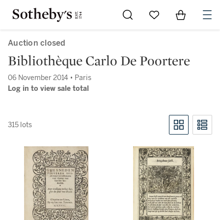
Go to My Favorites
Items in Sh
0
Auction closed
Bibliothèque Carlo De Poortere
06 November 2014 • Paris
Log in to view sale total
315 lots