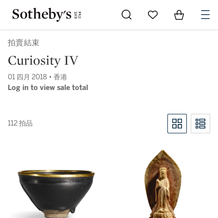
Go to My Favorites
Items in Sh
0
拍賣結束
Curiosity IV
01 四月 2018 • 香港
Log in to view sale total
112 拍品