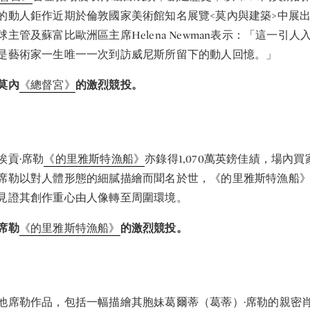
的動人鉅作近期於倫敦國家美術館知名展覽<莫內與建築>中展
主管及蘇富比歐洲區主席Helena Newman表示：「這一引
是藝術家一生唯一一次到訪威尼斯所留下的動人回憶。」
莫內
《總督宮》
的激烈競投。
埃貢·席勒
《的里雅斯特漁船》
亦錄得1,070萬英鎊佳績，場內
席勒以對人體形態的細膩描繪而聞名於世，《的里雅斯特漁船
見證其創作重心由人像轉至周圍環境。
席勒
《的里雅斯特漁船》
的激烈競投。
他席勒作品，包括一幅描繪其胞妹葛爾蒂（葛蒂）·席勒的親密