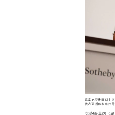
蘇富比亞洲區副主席兼
代表亞洲藏家進行電話競投
克勞德·莫內
《總