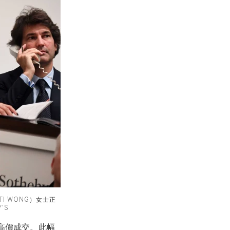
I WONG）女士正
'S
的高價成交。此幅