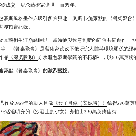
萬英鎊成交，紀念藝術家逝世一百週年。
包豪斯風格畫作亦吸引多方興趣，奧斯卡·施萊默的
《餐桌聚會
世界拍賣紀錄。
於其藝術生涯巔峰時期，當時他與銳意創新的同僚共同創作，包
納基等，《餐桌聚會》是藝術家孜孜不倦研究人體與環境關係的經
作品
《深沉脈動》
亦承繼包豪斯學院的不朽精神，以610萬英鎊
施萊默
《餐桌聚會》
的激烈競投。
蒂作於1959年的動人肖像
《女子肖像（安妮特）》
錄得330萬
希納活潑明亮的
《沙發上的少女》
亦拍出390萬英鎊佳績。