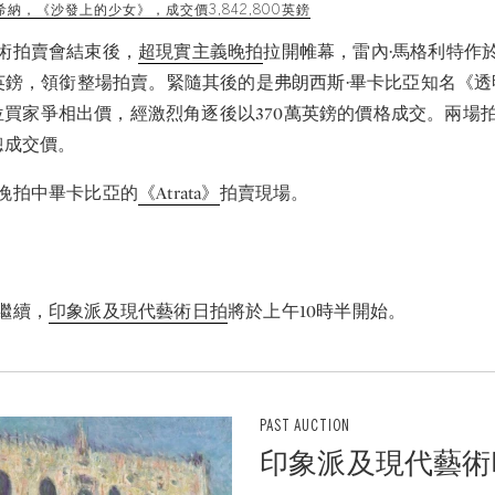
希納，《沙發上的少女》，成交價3,842,800英鎊
術拍賣會結束後，
超現實主義晚拍
拉開帷幕，雷內·馬格利特作於1
萬英鎊，領銜整場拍賣。緊隨其後的是弗朗西斯·畢卡比亞知名《
位買家爭相出價，經激烈角逐後以370萬英鎊的價格成交。兩場
英鎊總成交價。
晚拍中畢卡比亞的
《Atrata》
拍賣現場。
繼續，
印象派及現代藝術日拍
將於上午10時半開始。
PAST AUCTION
印象派及現代藝術