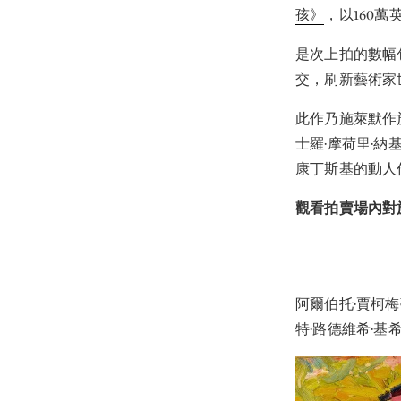
孩》
，以160
是次上拍的數幅
交，刷新藝術家
此作乃施萊默作
士羅·摩荷里·
康丁斯基的動人
觀看拍賣場內對
阿爾伯托·賈柯梅
特·路德維希·基