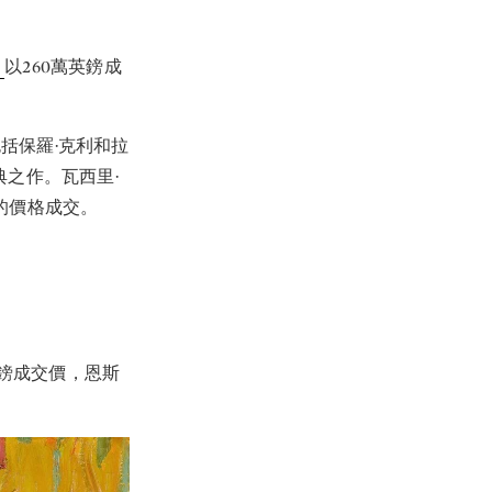
》
以260萬英鎊成
括保羅·克利和拉
典之作。瓦西里·
的價格成交。
英鎊成交價，恩斯