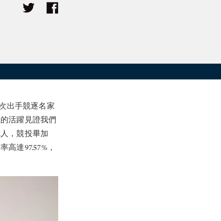
次出手競逐名家
上的活躍見證我們
七人，競投畢加
達97.57%，