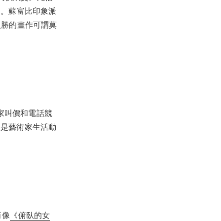
出。蘇富比印象派
人入勝的畫作可謂莫
買家叫價和電話競
》是藝術家生活動
肖像
《俯臥的女