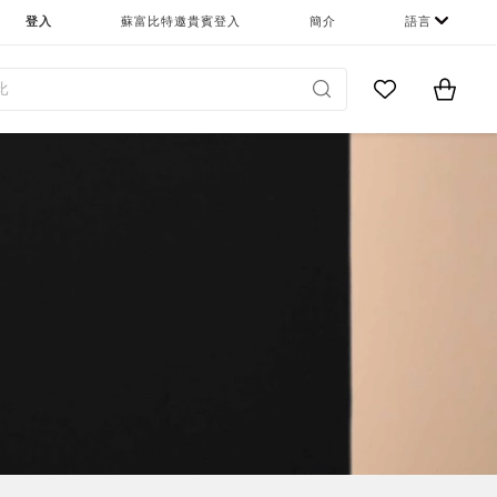
登入
蘇富比特邀貴賓登入
簡介
語言
Go to My Favor
Items i
0