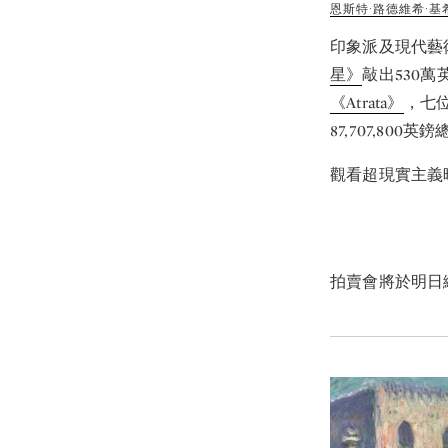
恩斯特·路德維希·基
印象派及現代藝
星》
敲出530
《Atrata》
，七
87,707,800
觀看超現實主義
拍賣會將於明日