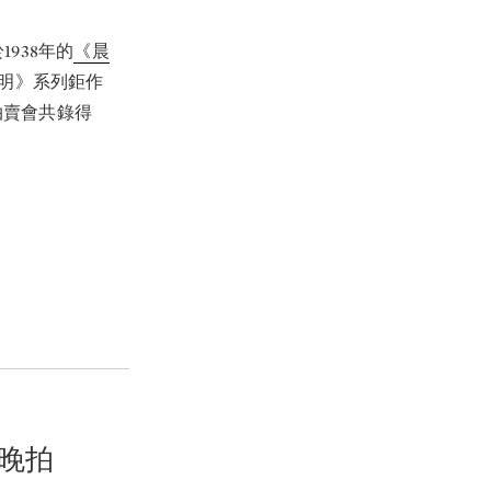
938年的
《晨
透明》系列鉅作
拍賣會共錄得
晚拍