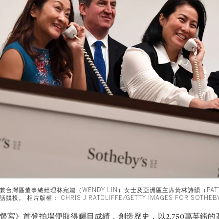
台灣區董事總經理林宛嫺（WENDY LIN）女士及亞洲區主席黃林詩韻（PATT
。 相片版權： CHRIS J RATCLIFFE/GETTY IMAGES FOR SOTHEBY
督宮》
首登拍場便取得矚目成績，創造歷史，以2,750萬英鎊