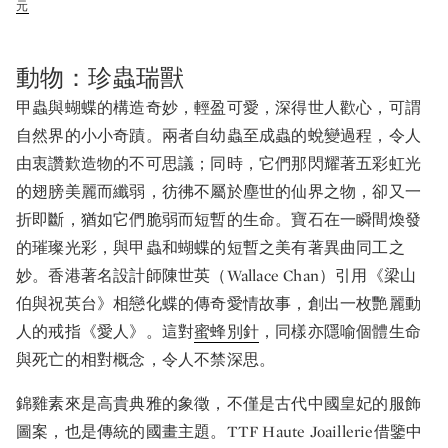
元
動物：珍蟲瑞獸
甲蟲與蝴蝶的構造奇妙，輕盈可愛，深得世人歡心，可謂
自然界的小小奇蹟。兩者自幼蟲至成蟲的蛻變過程，令人
由衷讚歎造物的不可思議；同時，它們那閃耀著五彩虹光
的翅膀美麗而纖弱，彷彿不屬於塵世的仙界之物，卻又一
折即斷，猶如它們脆弱而短暫的生命。寶石在一瞬間煥發
的璀璨光彩，與甲蟲和蝴蝶的短暫之美有著異曲同工之
妙。香港著名設計師陳世英（Wallace Chan）引用《梁山
伯與祝英台》相戀化蝶的傳奇愛情故事，創出一枚艷麗動
人的戒指《愛人》。這對
蜜蜂別針
，同樣亦隱喻個體生命
與死亡的相對概念，令人不禁深思。
錦雞素來是高貴典雅的象徵，不僅是古代中國皇妃的服飾
圖案，也是傳統的國畫主題。TTF Haute Joaillerie借鑒中