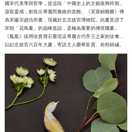
國宋代美學與哲學，從這段「中國史上的文藝復興時期」
汲取靈感，創造出華麗而雅緻的首飾。《芙蓉錦雞圖》傳
為宋徽宗趙佶所畫，現藏於北京故宮博物院。此畫見證了
宋朝「花鳥畫」的巔峰造詣，是極為重要的傳世國畫。
《鳳凰》採用珍貴寶石重現這專屬古代帝王之家的珍禽，
以紀念故宮六百年大慶，寄語主人榮華富貴、前程錦繡。