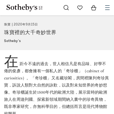
Go to My Favorites
Items in Sh
0
珠寶
2020年9月15日
珠寶裡的大千奇妙世界
Sotheby's
在
距今不遠的過去，世人相信凡是有品味、好學不
倦的俊彥，都會擁有一個私人的「奇珍櫃」（cabinet of
curiosities）。「奇珍櫃」又名藏珍閣，房間裡陳列奇珍異
寶，訴說人類對大自然的詠歎，以及對未知世界的奇妙想
像。奇珍櫃誕生於1500年代的歐洲大陸，展示當時的歐洲
旅人在周遊列國、探索新領域期間納入囊中的珍奇異物，
既非專家研究，亦無科學目的，但總括而言是現代博物館
的雛形。