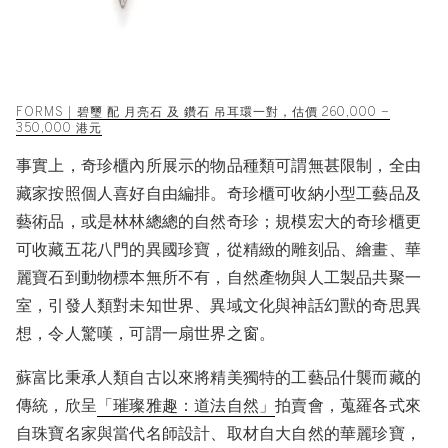
FORMS | 碧璽 配 月亮石 及 鑽石 吊耳環一對，估價 260,000 –
350,000 港元
事實上，奇珍櫃內所展示的物品種類可謂無甚限制，全由
藏家按照個人喜好自由編排。奇珍櫃可收納小型工藝品及
藝術品，或是林林總總的自然奇珍；規模宏大的奇珍櫃更
可收藏五花八門的異國珍寶，從精緻的雕刻品、繪畫、華
麗寶石到動物標本無所不有，自然產物與人工製品共聚一
室，引發人類對未知世界、異域文化與神話幻獸的奇思異
想，令人驚嘆，可謂一扇世界之窗。
蘇富比秉承人類自古以來將精美獨特的工藝品什襲而藏的
傳統，欣呈
「璀璨雅趣：道法自然」
拍賣會，蒐羅各式來
自珠寶名家與當代名師設計、取材自大自然的華麗珍寶，