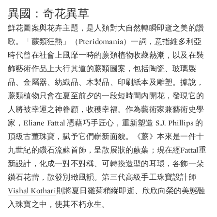
異國：奇花異草
鮮花圖案與花卉主題，是人類對大自然轉瞬即逝之美的讚
歌。「蕨類狂熱」（Pteridomania）一詞，意指維多利亞
時代曾在社會上風靡一時的蕨類植物收藏熱潮，以及在裝
飾藝術作品上大行其道的蕨類圖案，包括陶瓷、玻璃製
品、金屬器、紡織品、木製品、印刷紙本及雕塑。據說，
蕨類植物只會在夏至前夕的一段短時間內開花，發現它的
人將被幸運之神眷顧，收穫幸福。作為藝術家兼藝術史學
家，Eliane Fattal 憑藉巧手匠心，重新塑造 S.J. Phillips 的
頂級古董珠寶，賦予它們嶄新面貌。《蕨》本來是一件十
九世紀的鑽石流蘇首飾，呈散展狀的蕨葉；現在經Fattal重
新設計，化成一對不對稱、可轉換造型的耳環，各飾一朵
鑽石花蕾，散發別緻風韻。第三代高級手工珠寶設計師
Vishal Kothari
則將夏日雛菊稍縱即逝、欣欣向榮的美態融
入珠寶之中，使其不朽永生。