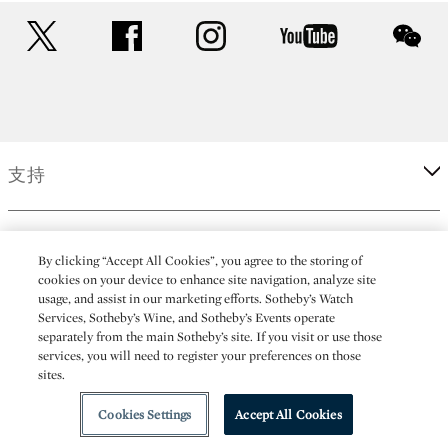
twitter
facebook
instagram
youtube
wec
支持
企業
By clicking “Accept All Cookies”, you agree to the storing of
cookies on your device to enhance site navigation, analyze site
usage, and assist in our marketing efforts. Sotheby’s Watch
更多
Services, Sotheby’s Wine, and Sotheby’s Events operate
separately from the main Sotheby’s site. If you visit or use those
services, you will need to register your preferences on those
sites.
(C) 2026 Sotheby's
Cookies Settings
Accept All Cookies