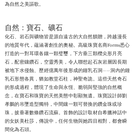
為自然之美謳歌。
自然：寶石、礦石
化石、岩石與礦物皆是源自遠古的大自然饋贈，跨越漫長
的地質年代，蘊涵著創生的奧秘。高級珠寶名商Forms悉心
打造的一對耳環各鑲一顆璧璽，下方垂三顆欖尖形月亮
石，配密鑲鑽石，空靈秀美，令人聯想起石灰岩層因長期
被地下水侵蝕、歷經億萬年後形成的鐘乳石洞——洞內的鐘
乳石形態各異，猶如教堂石柱，神聖奇詭。這些天然奇石
的形成過程，體現了生命與永恆、脆弱與堅強的自然概
念，在寶石和珠寶的天然美態中彰顯無遺。珠寶設計師劉
孝鵬的吊墜造型獨特，中間鑲一顆可替換的鑽金珠或珍
珠，披垂著數條鑽石流蘇。首飾的設計取材自希臘神話中
的女妖美杜莎，傳說中，任何生物與她四目相對，都會瞬
間化為石頭。