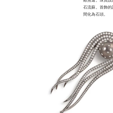
顯無遺。珠寶設
石流蘇。首飾的
間化為石頭。