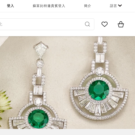
登入
蘇富比特邀貴賓登入
簡介
語言
Go to My Favor
Items i
0