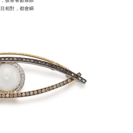
珠，披垂著數條鑽
四目相對，都會瞬