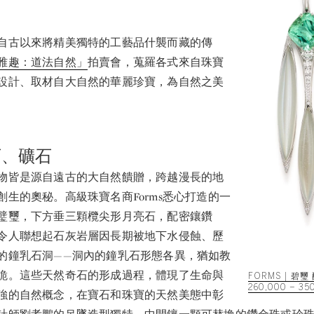
自古以來將精美獨特的工藝品什襲而藏的傳
雅趣：道法自然」
拍賣會，蒐羅各式來自珠寶
設計、取材自大自然的華麗珍寶，為自然之美
石、礦石
物皆是源自遠古的大自然饋贈，跨越漫長的地
創生的奧秘。高級珠寶名商Forms悉心打造的一
璧璽，下方垂三顆欖尖形月亮石，配密鑲鑽
令人聯想起石灰岩層因長期被地下水侵蝕、歷
的鐘乳石洞——洞內的鐘乳石形態各異，猶如教
詭。這些天然奇石的形成過程，體現了生命與
FORMS | 碧
260,000 – 3
強的自然概念，在寶石和珠寶的天然美態中彰