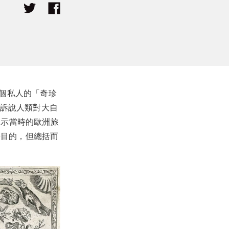
個私人的「奇珍
異寶，訴說人類對大自
展示當時的歐洲旅
學目的，但總括而