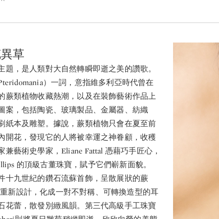
花異草
主題，是人類對大自然轉瞬即逝之美的讚歌。
eridomania）一詞，意指維多利亞時代曾在
的蕨類植物收藏熱潮，以及在裝飾藝術作品上
圖案，包括陶瓷、玻璃製品、金屬器、紡織
刷紙本及雕塑。據說，蕨類植物只會在夏至前
內開花，發現它的人將被幸運之神眷顧，收穫
藝術史學家，Eliane Fattal 憑藉巧手匠心，
 Phillips 的頂級古董珠寶，賦予它們嶄新面貌。
件十九世紀的鑽石流蘇首飾，呈散展狀的蕨
tal重新設計，化成一對不對稱、可轉換造型的耳
石花蕾，散發別緻風韻。第三代高級手工珠寶