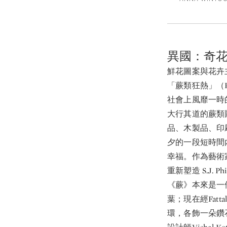
異國：奇
鮮花圖案與花卉
「蕨類狂熱」（Pt
社會上風靡一時
大行其道的蕨類
品、木製品、印
夕的一段短時間
幸福。作為藝術家兼
重新塑造 S.J.
《蕨》本來是一
葉；現在經Fat
環，各飾一朵鑽