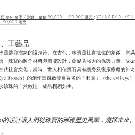
鑽石 配 珍珠 吊墜 / 別針，估價 80,000 – 130,000 港元
;
YOUNG BY DILYS' |
 80,000 港元
物、工藝品
許是辟邪擋煞的護身符。在古代，珠寶是社會地位的象徵，常
，珠寶的製作材料與圖騰設計，蘊涵著強大的保護力量。Young by 
古代社會文化，當時，世人相信寶石具有護身及復康療癒的神
al Eye Brooch）的創作靈感啟發自著名的「邪眼」（the evil e
水珍珠的自然紋理，成品栩栩如生。
 Fattal的設計讓人們從珠寶的璀璨歷史風華，窺探未來
UR