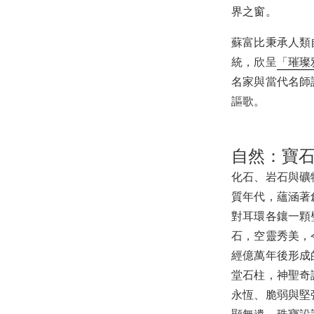
界之窗。
蘇富比秉承人類
統，欣呈
「璀璨
名家與當代名師
謳歌。
自然：寶
化石、岩石與礦
質年代，蘊涵著
對耳環各鑲一顆
石，空靈秀美，
經億萬年後形成
堂石柱，神聖奇
永恆、脆弱與堅