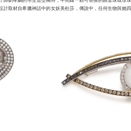
計師劉孝鵬的吊墜造型獨特，中間鑲一顆可替換的鑽金珠或珍
設計取材自希臘神話中的女妖美杜莎，傳說中，任何生物與她