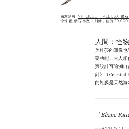
由左到右:
MR. LIEOU | 'MEDUSA' 
珍珠 配 鑽石 吊墜 / 別針，估價 50,000 -
人間：怪
美杜莎的頭像也
要功能。古人相信
寶設計可追溯自
針》（Celesti
的虹膜是天然海
「Eliane
——ANNA WINTO