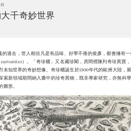
5日
的大千奇妙世界
遠的過去，世人相信凡是有品味、好學不倦的俊彥，都會擁有一
t of curiosities）。「奇珍櫃」又名藏珍閣，房間裡陳列奇珍
對未知世界的奇妙想像。奇珍櫃誕生於1500年代的歐洲大陸，
探索新領域期間納入囊中的珍奇異物，既非專家研究，亦無科
的雛形。