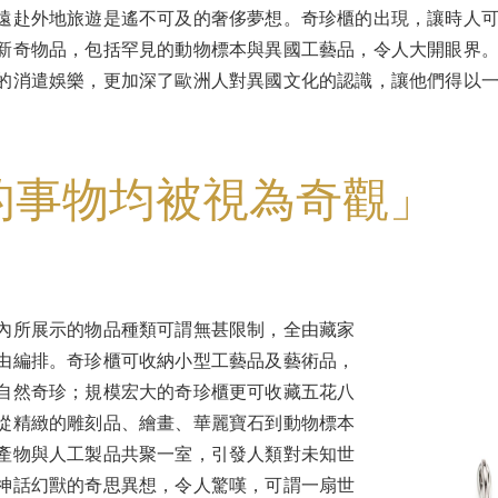
遠赴外地旅遊是遙不可及的奢侈夢想。奇珍櫃的出現，讓時人
新奇物品，包括罕見的動物標本與異國工藝品，令人大開眼界
的消遣娛樂，更加深了歐洲人對異國文化的認識，讓他們得以
的事物均被視為奇觀」
內所展示的物品種類可謂無甚限制，全由藏家
由編排。奇珍櫃可收納小型工藝品及藝術品，
自然奇珍；規模宏大的奇珍櫃更可收藏五花八
從精緻的雕刻品、繪畫、華麗寶石到動物標本
產物與人工製品共聚一室，引發人類對未知世
神話幻獸的奇思異想，令人驚嘆，可謂一扇世