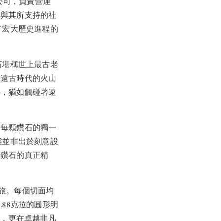
公司，負責營運
業與其所支持的社
為了宏大歷史進程的
鑽石堪稱世上最古老
。遠古時代的火山
心，猶如觸碰著遠
了每顆鑽石的獨一
形態並非出於刻意設
然鑽石的真正精
變之旅。每個切面均
88克拉的圓形明
留，更在卓越非凡