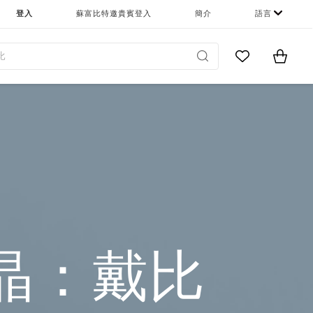
SHARE
登入
蘇富比特邀貴賓登入
簡介
語言
Go to My Favor
Items i
0
晶：戴比