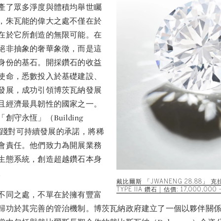
產了眾多淨度與體積均舉世矚
，朱瓦能的偉大之處不僅在於
在於它所創造的無限可能。在
絕非抽象的奢華象徵，而是這
身份的基石。開採鑽石的收益
使命，悉數投入於基礎建設、
發展，成功引領博茨瓦納發展
且經濟最具韌性的國家之一。
守永恆」（Building
計劃實踐對可持續發展的承諾，將稀
會責任。他們致力為開展業務
生態系統，創造超越鑽石本身
。
戴比爾斯 「JWANENG 28.88」 
TYPE IIA 鑽石 | 估價: 17,000,000
不同之處，不單在於擁有豐富
歸功於其完善的管治機制。博茨瓦納政府建立了一個以夥伴關