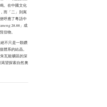
鳴。在中國文化
，而「二」則寓
便呼應了粵語中
ng 28.88」成
恆信物。
88」絕不只是一顆鑽
值體系的結晶。
從朱瓦能礦區的深
地與渴望探索自然奧