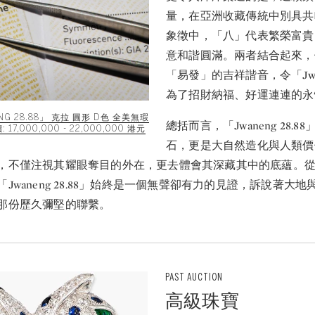
量，在亞洲收藏傳統中別具共
象徵中，「八」代表繁榮富貴
意和諧圓滿。兩者結合起來，
「易發」的吉祥諧音，令「Jwane
為了招財納福、好運連連的永
G 28.88」 克拉 圓形 D色 全美無瑕
總括而言，「Jwaneng 28.
價: 17,000,000 - 22,000,000 港元
石，更是大自然造化與人類價
，不僅注視其耀眼奪目的外在，更去體會其深藏其中的底蘊。
Jwaneng 28.88」始終是一個無聲卻有力的見證，訴說著大
那份歷久彌堅的聯繫。
PAST AUCTION
高級珠寶