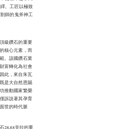
演繹。工匠以極致
切割師的鬼斧神工
頂級鑽石的重要
的核心元素，而
範。該國鑽石業
財富轉化為社會
因此，來自朱瓦
既是大自然恩賜
功推動國家繁榮
僅訴說著其孕育
面世的時代脈
28.88克拉的重