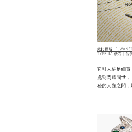
戴比爾斯 「JWANEN
TYPE IIA 鑽石 | 估
它引人駐足細賞
處到閃耀問世，「
秘的人類之間，