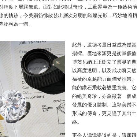
對稱度下展露無遺。面對如此稀世奇珍，工藝昇華為一種藝術
線的軌跡，令美鑽彷彿散發出層次分明的璀璨光影，巧妙地將
造物融為一體。
此外，道德考量日益成為鑑賞
指標。產地來源更是衡量價值
博茨瓦納正正樹立了業界的典
以高度透明，以及成功將天然
福祉的卓越能力而備受推崇。
能的鑽石乘載著雙重意義。它
的絕美奇珍，亦象徵著一個成
發展的優良體制。這顆美鑽不
形成的傳奇，更見證了其出土
絡。
更令人津津樂道的是，這顆鑽石