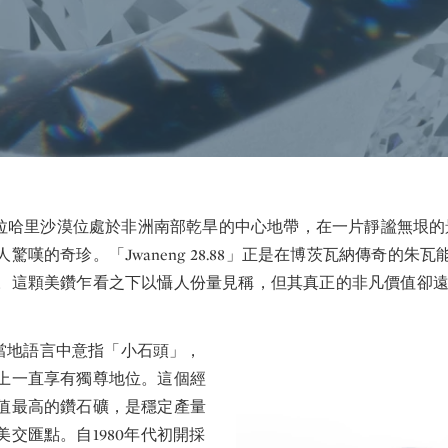
拉哈里沙漠位處於非洲南部乾旱的中心地帶，在一片靜謐無垠的
嘆的奇珍。「Jwaneng 28.88」正是在博茨瓦納傳奇的朱瓦能（
。這顆美鑽乍看之下以懾人份量見稱，但其真正的非凡價值卻
」在當地語言中意指「小石頭」，
上一直享有獨尊地位。這個經
值最高的鑽石礦，是穩定產量
交匯點。自1980年代初開採