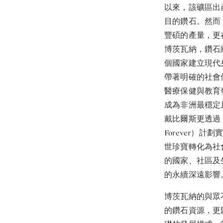
以來，該礦區出
目的鑽石。然而
豐碩的產量，更
博茨瓦納，鑽石
個國家建立現代
帶著明確的社會
醫療保健與教育
成為非洲最穩定
戴比爾斯更透過「創
Forever）
世珍寶轉化為社
的國家、社區及
的永續深遠影響
博茨瓦納的與眾
的鑽石資源，更