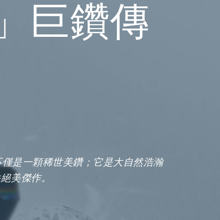
88」巨鑽傳
」絕不僅是一顆稀世美鑽；它是大自然浩瀚
件絕美傑作。