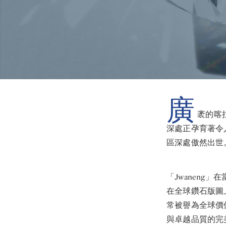
廣
袤的喀
深處正孕育著令人驚
區深處傲然出世
「Jwaneng
在全球鑽石版圖
常被譽為全球價
與卓越品質的完美