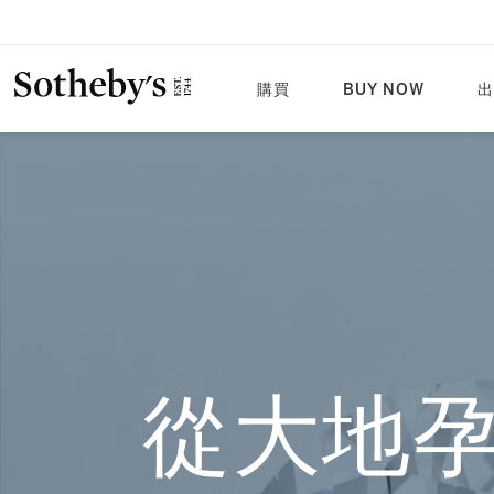
從大地孕育到藝術結晶：戴比爾斯「JWAN
奇
購買
BUY NOW
出
從大地