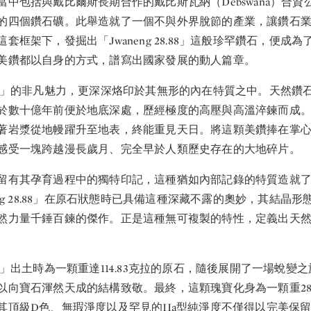
當中包括與戴比爾斯長期合作的戴比斯瓦納（Debswana）合資
的四個鑽石礦。此舉造就了一個不與外界脫節的產業，讓鑽石
套框架下，發掘出「Jwaneng 28.88」這般珍罕鑽石，便成
美鑽都以自身的方式，譜寫出國家發展的動人篇章。
 28.88」的非凡魅力，更深深烙印於其無形的內在特質之中。天然
於數十億年前便於地底深處，歷經極度的高壓與高溫淬鍊而成
著岩漿從地幔躍升至地表，終能重見天日。將這顆美鑽捧在掌
感受一塊跨越漫長歲月、完全早於人類歷史存在的大地碎片。
留有其孕育過程中的獨特印記，這種猶如內部記錄的特質造就
eng 28.88」在原石狀態時已具備這種深藏不露的奧妙，其結晶
然力量千錘百鍊的傑作。正是這種無可複製的特性，定義出天
28.88」出土時為一顆重達114.83克拉的原石，隨後展開了一場蛻
以向寶石渾然天成的結構致敬。最終，這顆瑰寶化身為一顆重28.
其頂級D色、無瑕淨度以及罕見的IIa型純淨度不僅得以完美保