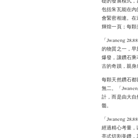
礎的發展模式，
包括朱瓦能在內
會緊密相連。在這
輝煌一頁；每顆
「Jwaneng
的物質之一，早
爆發，讓鑽石乘
古的奇蹟，親身
每顆天然鑽石都
無二。「Jwan
計，而是由大自
髓。
「Jwaneng 
經過精心考量，
亮式切割美鑽，