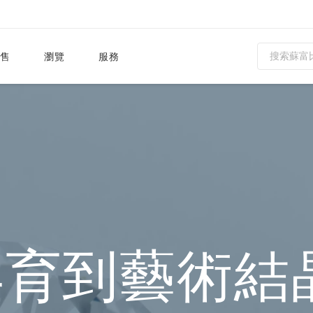
ENG 28.88」巨鑽傳
售
瀏覽
服務
孕育到藝術結