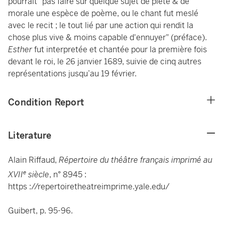
pourrait "pas faire sur quelque sujet de piété & de
morale une espèce de poème, ou le chant fut meslé
avec le recit ; le tout lié par une action qui rendit la
chose plus vive & moins capable d'ennuyer" (préface).
Esther
fut interpretée et chantée pour la première fois
devant le roi, le 26 janvier 1689, suivie de cinq autres
représentations jusqu’au 19 février.
Condition Report
Literature
Alain Riffaud,
Répertoire du théâtre français imprimé au
e
XVII
siècle
, n° 8945 :
https ://repertoiretheatreimprime.yale.edu/
Guibert, p. 95-96.