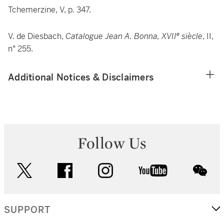
Tchemerzine, V, p. 347.
e
V. de Diesbach,
Catalogue Jean A. Bonna, XVII
siècle
, II,
n° 25­5.
Additional Notices & Disclaimers
Follow Us
twitter
facebook
instagram
youtube
wec
SUPPORT