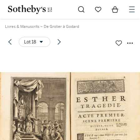
Go to My Favorites
Items in Sh
0
Livres & Manuscrits – De Grolier à Godard
Lot 18