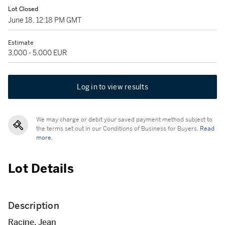
Lot Closed
June 18, 12:18 PM GMT
Estimate
3,000 - 5,000 EUR
Log in to view results
We may charge or debit your saved payment method subject to
the terms set out in our Conditions of Business for Buyers.
Read
more.
Lot Details
Description
Racine, Jean