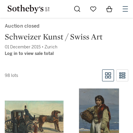
Go to My Favorites
Items in Sh
0
Auction closed
Schweizer Kunst / Swiss Art
01 December 2015 • Zurich
Log in to view sale total
98 lots