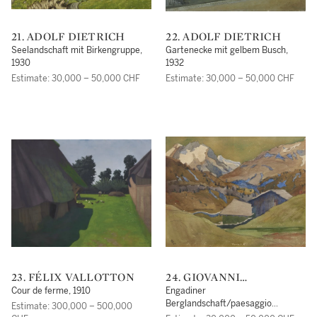
21. ADOLF DIETRICH
22. ADOLF DIETRICH
Seelandschaft mit Birkengruppe,
Gartenecke mit gelbem Busch,
1930
1932
Estimate: 30,000 – 50,000 CHF
Estimate: 30,000 – 50,000 CHF
23. FÉLIX VALLOTTON
24. GIOVANNI
GIACOMETTI
Cour de ferme, 1910
Engadiner
Berglandschaft/paesaggio
Estimate: 300,000 – 500,000
montano dell'Engadina, 1910