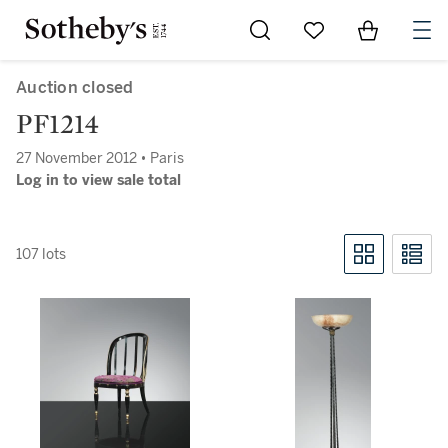
Go to My Favorites
Items in Sh
0
Auction closed
PF1214
27 November 2012 • Paris
Log in to view sale total
107 lots