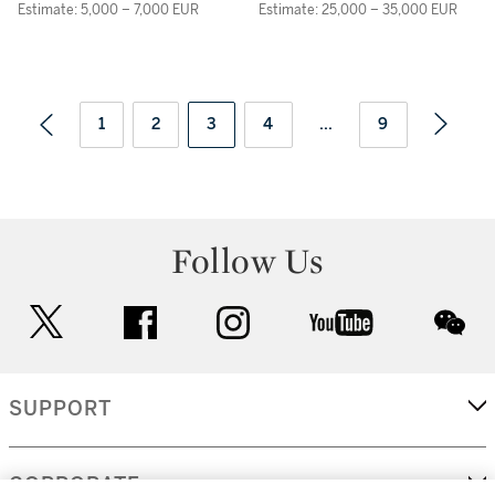
Estimate: 5,000 – 7,000 EUR
Estimate: 25,000 – 35,000 EUR
1
2
3
4
...
9
Follow Us
twitter
facebook
instagram
youtube
wec
SUPPORT
CORPORATE