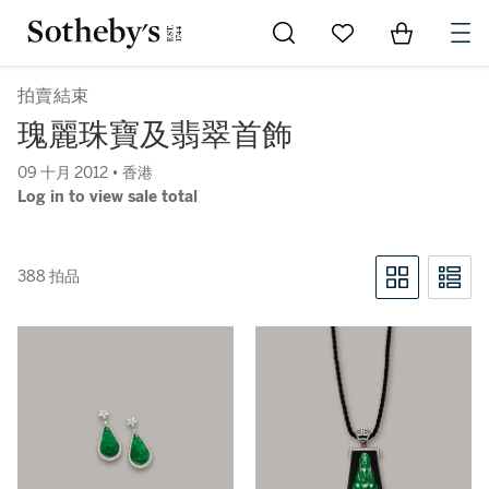
Go to My Favorites
Items in Sh
0
拍賣結束
瑰麗珠寶及翡翠首飾
09 十月 2012 • 香港
Log in to view sale total
388 拍品