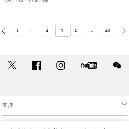
估價 50,000 – 80,000 港幣
1
...
3
4
5
...
33
twitter
facebook
instagram
youtube
wec
支持
企業