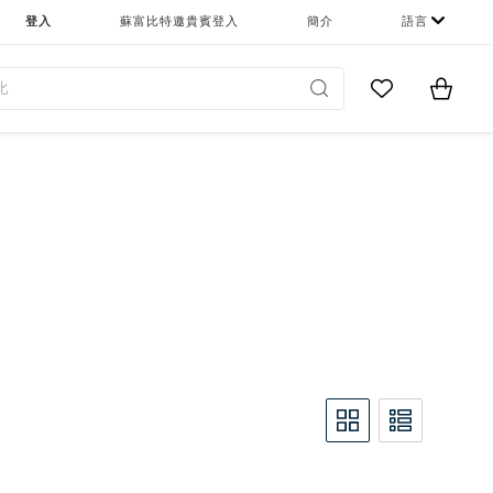
登入
蘇富比特邀貴賓登入
簡介
語言
Go to My Favor
Items i
0