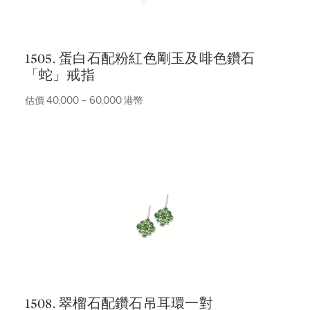
1505. 蛋白石配粉紅色剛玉及啡色鑽石
「蛇」戒指
估價 40,000 – 60,000 港幣
1508. 翠榴石配鑽石吊耳環一對