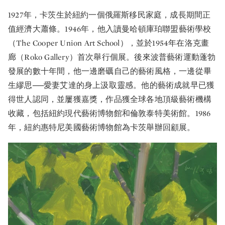
1927年，卡茨生於紐約一個俄羅斯移民家庭，成長期間正
值經濟大蕭條。1946年，他入讀曼哈頓庫珀聯盟藝術學校
（The Cooper Union Art School），並於1954年在洛克畫
廊（Roko Gallery）首次舉行個展。後來波普藝術運動蓬勃
發展的數十年間，他一邊磨礪自己的藝術風格，一邊從畢
生繆思──愛妻艾達的身上汲取靈感。他的藝術成就早已獲
得世人認同，並屢獲嘉獎，作品獲全球各地頂級藝術機構
收藏，包括紐約現代藝術博物館和倫敦泰特美術館。1986
年，紐約惠特尼美國藝術博物館為卡茨舉辦回顧展。