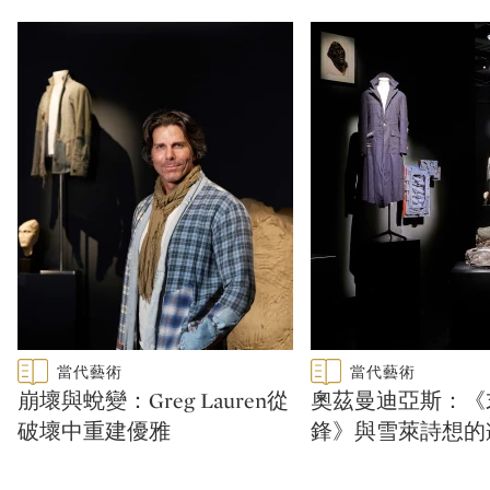
Type: featured
Type: featured
當代藝術
當代藝術
CATEGORY:
CATEGORY:
崩壞與蛻變：Greg Lauren從
奧茲曼迪亞斯：《
破壞中重建優雅
鋒》與雪萊詩想的