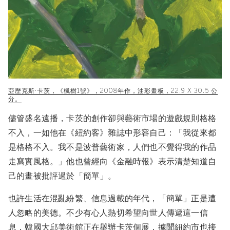
亞歷克斯·卡茨，《楓樹1號》，2008年作，油彩畫板，22.9 X 30.5 公
分。
儘管盛名遠播，卡茨的創作卻與藝術市場的遊戲規則格格
不入，一如他在《紐約客》雜誌中形容自己：「我從來都
是格格不入。我不是波普藝術家，人們也不覺得我的作品
走寫實風格。」他也曾經向《金融時報》表示清楚知道自
己的畫被批評過於「簡單」。
也許生活在混亂紛繁、信息過載的年代，「簡單」正是遭
人忽略的美德。不少有心人熱切希望向世人傳遞這一信
息，韓國大邱美術館正在舉辦
卡茨個展
，據聞紐約市也接