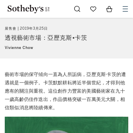
Go to My Favorites
Items in Sh
0
展售會
2019年3月25日
透視藝術市場：亞歷克斯•卡茨
Vivienne Chow
藝術市場的保守傾向一直為人所詬病，亞歷克斯·卡茨的遭
遇就是一個例子。卡茨默默耕耘將近半個世紀，才得到他
應有的關注與重視。這位創作力豐富的美國藝術家在九十
一歲高齡仍佳作迭出，作品價格突破一百萬美元大關，相
信類似消息將陸續傳來。