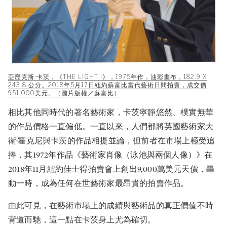
亞歷克斯·卡茨，《THE LIGHT I》，1975年作，油彩畫布，182.9 X
243.8 公分。2018年5月17日紐約蘇富比當代藝術日間拍賣，成交價
951,000美元。（圖片版權／蘇富比）
相比其他同時代的著名藝術家，卡茨寧靜悠然、樸實無華
的作品價格一直偏低。一直以來，人們都將英國藝術家大
衛·霍克尼與卡茨的作品相提並論，但前者在市場上極受追
捧，其1972年作品《藝術家肖像（泳池與兩個人像）》在
2018年11月紐約佳士得拍賣會上創出9,000萬美元天價，轟
動一時，成為任何在世藝術家最昂貴的拍賣作品。
由此可見，在藝術市場上的成績與藝術品的真正價值不時
背道而馳，這一點在卡茨身上尤為確切。