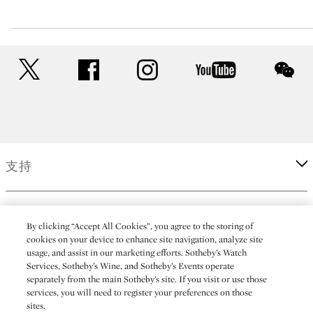
twitter
facebook
instagram
youtube
wec
支持
企業
By clicking “Accept All Cookies”, you agree to the storing of
cookies on your device to enhance site navigation, analyze site
usage, and assist in our marketing efforts. Sotheby’s Watch
更多
Services, Sotheby’s Wine, and Sotheby’s Events operate
separately from the main Sotheby’s site. If you visit or use those
services, you will need to register your preferences on those
sites.