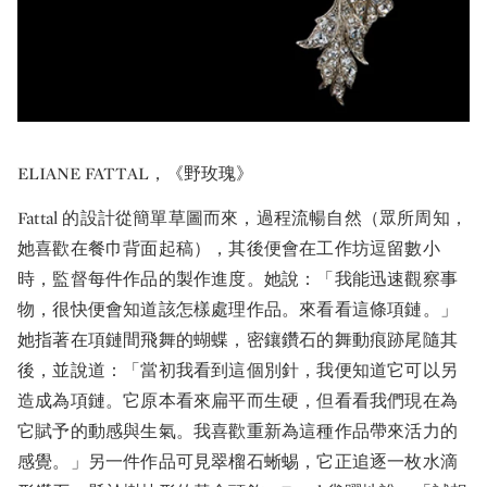
ELIANE FATTAL，《野玫瑰》
Fattal 的設計從簡單草圖而來，過程流暢自然（眾所周知，
她喜歡在餐巾背面起稿），其後便會在工作坊逗留數小
時，監督每件作品的製作進度。她說：「我能迅速觀察事
物，很快便會知道該怎樣處理作品。來看看這條項鏈。」
她指著在項鏈間飛舞的蝴蝶，密鑲鑽石的舞動痕跡尾隨其
後，並說道：「當初我看到這個別針，我便知道它可以另
造成為項鏈。它原本看來扁平而生硬，但看看我們現在為
它賦予的動感與生氣。我喜歡重新為這種作品帶來活力的
感覺。」另一件作品可見翠榴石蜥蜴，它正追逐一枚水滴