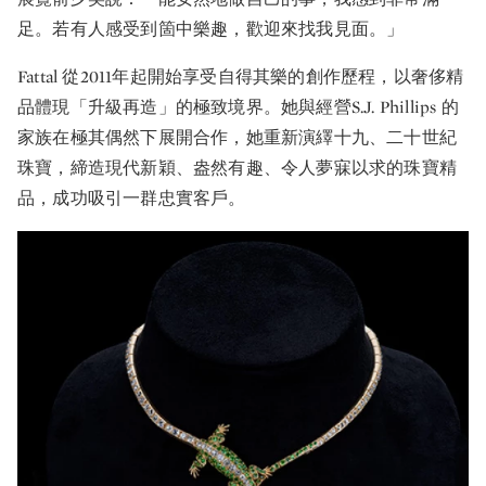
足。若有人感受到箇中樂趣，歡迎來找我見面。」
Fattal 從2011年起開始享受自得其樂的創作歷程，以奢侈精
品體現「升級再造」的極致境界。她與經營S.J. Phillips 的
家族在極其偶然下展開合作，她重新演繹十九、二十世紀
珠寶，締造現代新穎、盎然有趣、令人夢寐以求的珠寶精
品，成功吸引一群忠實客戶。