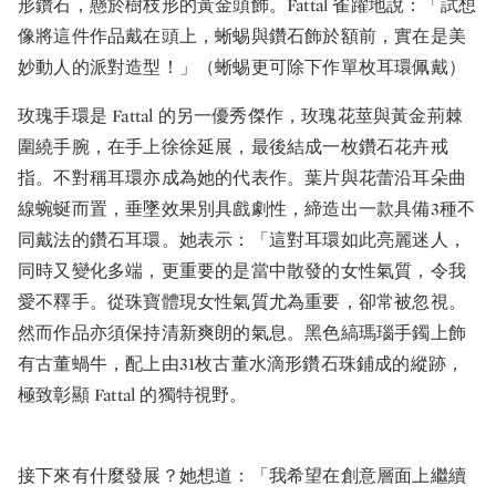
形鑽石，懸於樹枝形的黃金頭飾。Fattal 雀躍地說：「試想
像將這件作品戴在頭上，蜥蜴與鑽石飾於額前，實在是美
妙動人的派對造型！」（蜥蜴更可除下作單枚耳環佩戴）
玫瑰手環是 Fattal 的另一優秀傑作，玫瑰花莖與黃金荊棘
圍繞手腕，在手上徐徐延展，最後結成一枚鑽石花卉戒
指。不對稱耳環亦成為她的代表作。葉片與花蕾沿耳朵曲
線蜿蜒而置，垂墜效果別具戲劇性，締造出一款具備3種不
同戴法的鑽石耳環。她表示：「這對耳環如此亮麗迷人，
同時又變化多端，更重要的是當中散發的女性氣質，令我
愛不釋手。從珠寶體現女性氣質尤為重要，卻常被忽視。
然而作品亦須保持清新爽朗的氣息。黑色縞瑪瑙手鐲上飾
有古董蝸牛，配上由31枚古董水滴形鑽石珠鋪成的縱跡，
極致彰顯 Fattal 的獨特視野。
接下來有什麼發展？她想道：「我希望在創意層面上繼續