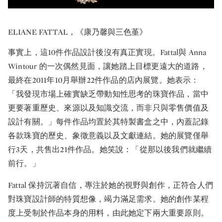
ELIANE FATTAL，《康乃馨與三色堇》
事實上，這10件作品設計後沒有真正實現。Fattal與 Anna
Wintour 的一次偶然見面，讓她踏上目標更遠大的道路，
最終在2011年10月舉辦22件作品的店內展覽。她表示：
「我發現市場上確實缺乏帶動知性思考的珠寶作品，當中
更要著重歷史、來源以及知識交流，而非只與零售價值及
設計有關。」每件作品均置於其特製書盒之中，內蓋記錄
各款珠寶的歷史、象徵意義以及文獻連結。她的展覽僅舉
行3天，共售出21件作品。她笑說：「從那以後我們就繼續
前行。」
Fattal 保持沉著自信，專注於她的視野與創作，正符合人們
對珠寶設計師的特質想像，竭力滿足需求。她的創作某程
度上受制於作品本身的用料，由此她定下兩大重要原則。