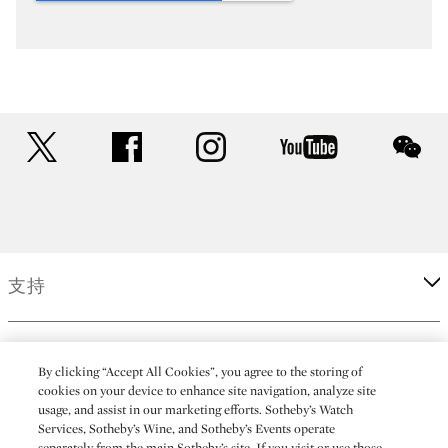
twitter
facebook
instagram
youtube
wec
支持
企業
By clicking “Accept All Cookies”, you agree to the storing of
cookies on your device to enhance site navigation, analyze site
usage, and assist in our marketing efforts. Sotheby’s Watch
更多
Services, Sotheby’s Wine, and Sotheby’s Events operate
separately from the main Sotheby’s site. If you visit or use those