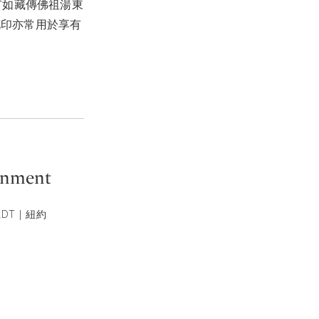
有如藏傳佛祖湯東
此印亦常用於享有
enment
EDT | 紐約