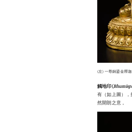
(左) 一尊銅鎏金釋迦
觸地印(
Bhumisp
有（如上圖），
然開朗之意 。