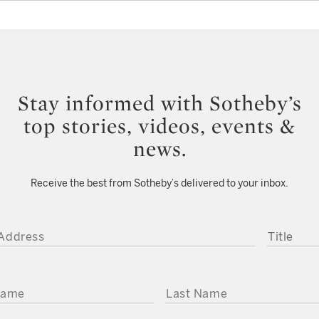
Stay informed with Sotheby’s
top stories, videos, events &
news.
Receive the best from Sotheby’s delivered to your inbox.
DDRESS
TITLE
ME
LAST NAME