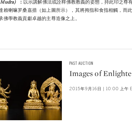
a Mudra
）
：
以示講解佛法或詮釋佛教教義的姿態，持此印之尊
達賴喇嘛罗桑嘉措（如上圖所示），其將拇指和食指相觸，而
承佛學教義貢獻卓越的主尊造像之上。
PAST AUCTION
Images of Enlight
2015年9月16日 | 10:00 上午 