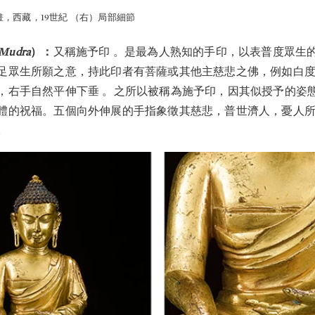
畫，西藏，19世紀 （右）局部細節
 Mudra
）：
又稱施予印 。是最為人熟知的手印，以表普度眾生
足眾生所願之意，持此印者有菩薩或其他主慈悲之佛，例如白
，右手自然平伸下垂 。之所以被稱為施予印，因其似授予的姿
體的祝福。五個向外伸展的手指象徵其慈悲，普世濟人，憂人
。