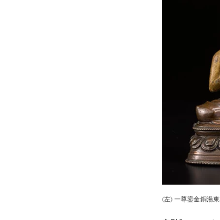
(左) 一尊鎏金銅湯