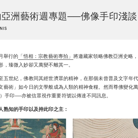
紐約亞洲藝術週專題──佛像手印淺談
NIS
月舉行的
「悟相：宗教藝術專拍」
將邀藏家領略佛教亞洲史略
形，臻微入妙卻又萬變不離其一。
至五世紀，佛教同其經世濟眾的精神，在那個未曾普及文字年
文藝術」如今日的文學般成為人類的精神食糧。然而尊佛變化
ra）手印──亦被信眾視作重要符號以傳達不同訊息。
人熟知的手印以及持此印之主：