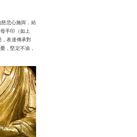
的慈悲心施與，給
度母手印（如上
態，表達傳承對
所憂，堅定不渝，