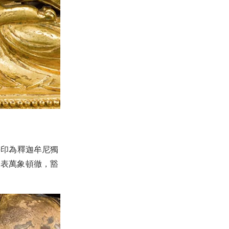
手印為釋迦牟尼獨
，表萬象頓徹，豁