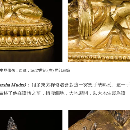
牟尼佛像，西藏，16/17世紀 (右) 局部細節
arsha Mudra
)
：
很多東方禪修者會對這一冥想手勢熟悉。這一
描述了他在證悟之前，指腹觸地，大地裂開，以大地生靈為證