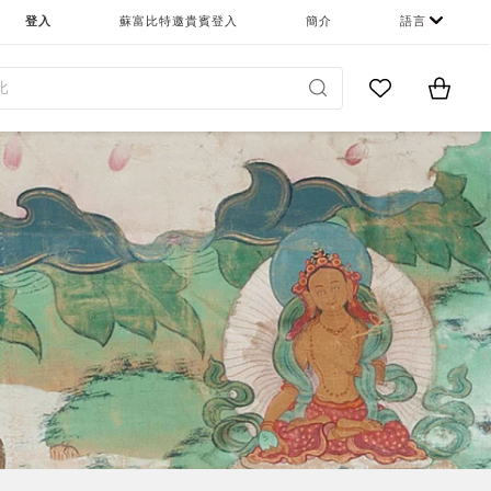
登入
蘇富比特邀貴賓登入
簡介
語言
Go to My Favor
Items i
0