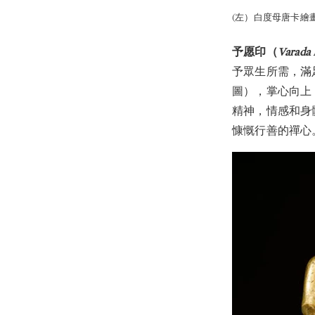
(左）白度母唐卡繪
予愿印（
Varada
予眾生所需，滿
圖），掌心向上
精神，情感和身
慷慨行善的禪心