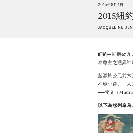
2015年8月4日
2015
JACQUELINE DEN
紐約
─
即將於九
奉尊主之迥異神
起源於公元前六
不容小窺。「人
──梵文（Mud
以下為您列舉為