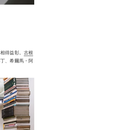
內相得益彰。
古根
馬丁、希爾馬・阿