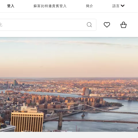
登入
蘇富比特邀貴賓登入
簡介
語言
Go to My Favor
Items i
0