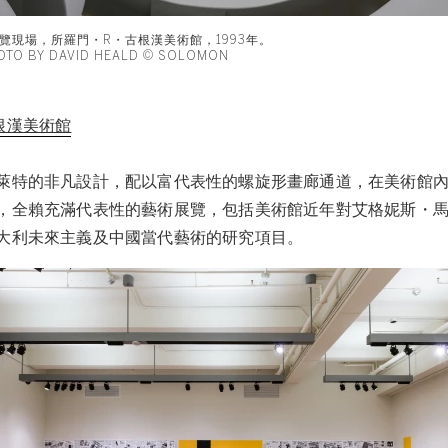
覽現場，所羅門・R・古根漢美術館，1993年。
OTO BY DAVID HEALD © SOLOMON
根漢美術館
萊特的非凡設計，配以富代表性的螺旋形畫廊通道，在美術館
，全賴充滿代表性的藝術展覽，包括美術館近年對艾格妮斯・
大利未來主義及中國當代藝術的研究項目。