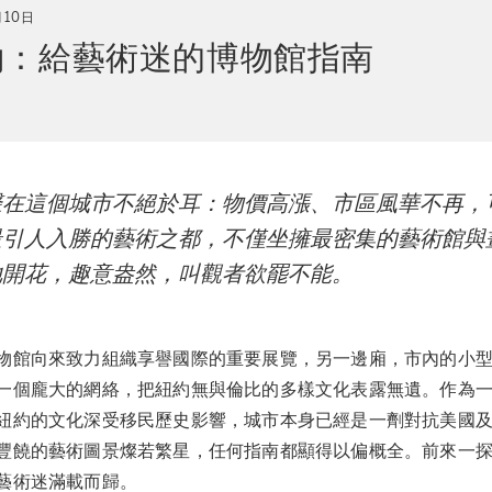
月10日
約：給藝術迷的博物館指南
r
聲在這個城市不絕於耳：物價高漲、市區風華不再，
最引人入勝的藝術之都，不僅坐擁最密集的藝術館與
地開花，趣意盎然，叫觀者欲罷不能。
物館向來致力組織享譽國際的重要展覽，另一邊廂，市內的小
一個龐大的網絡，把紐約無與倫比的多樣文化表露無遺。作為
紐約的文化深受移民歷史影響，城市本身已經是一劑對抗美國
豐饒的藝術圖景燦若繁星，任何指南都顯得以偏概全。前來一
藝術迷滿載而歸。