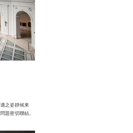
安適之姿靜候來
會問題密切聯結。