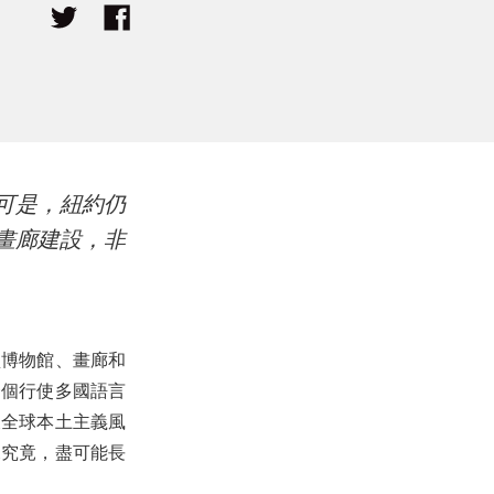
可是，紐約仍
畫廊建設，非
型博物館、畫廊和
一個行使多國語言
及全球本土主義風
探究竟，盡可能長