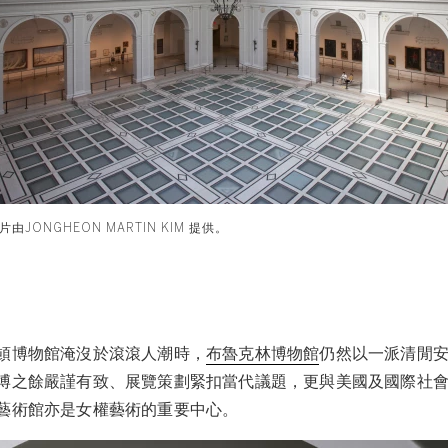
JONGHEON MARTIN KIM 提供。
頓博物館淹沒於滾滾人潮時，
布魯克林博物館
仍然以一派清閒
博之餘嚴謹有致、展覽策劃緊扣當代議題，更與美國及國際社
藝術館亦是女權藝術的重要中心。