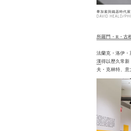
畢加索與鐵器時代展
DAVID HEALD/PH
所羅門・R・古
法蘭克・洛伊・
漢
得以歷久常新
夫・克林特、意