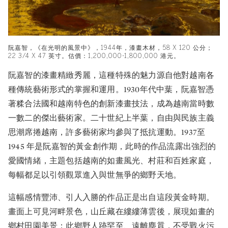
阮嘉智，《在光明的風景中》，1944年，漆畫木材，58 X 120 公分；
22 3/4 X 47 英寸。估價：1,200,000-1,800,000 港元。
阮嘉智的漆畫精緻秀麗，這種特殊的魅力源自他對越南各
種傳統藝術形式的掌握和運用。1930年代中葉，阮嘉智憑
著糅合法國和越南特色的創新漆畫技法，成為越南當時數
一數二的傑出藝術家。二十世紀上半葉，自由與民族主義
思潮席捲越南，許多藝術家均參與了抵抗運動。1937至
1945 年是阮嘉智的黃金創作期，此時的作品流露出強烈的
愛國情緒，主題包括越南的如畫風光、村莊和百姓家庭，
每幅都足以引領觀眾進入與世無爭的鄉野天地。
這幅感情豐沛、引人入勝的作品正是出自這段黃金時期。
畫面上可見河畔景色，山丘藏在縷縷薄雲後，展現如畫的
鄉村田園美景；此鄉野人跡罕至、遠離塵囂，不受戰火污