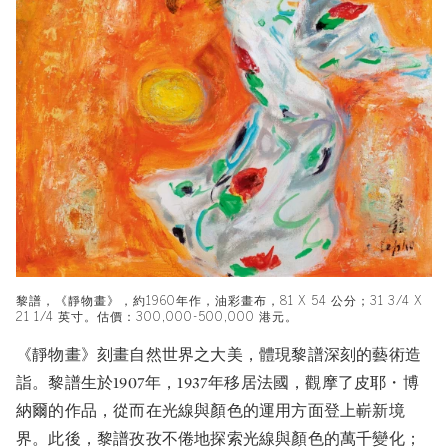
黎譜，《靜物畫》，約1960年作，油彩畫布，81 X 54 公分；31 3/4 X
21 1/4 英寸。估價：300,000-500,000 港元。
《靜物畫》刻畫自然世界之大美，體現黎譜深刻的藝術造
詣。黎譜生於1907年，1937年移居法國，觀摩了皮耶・博
納爾的作品，從而在光線與顏色的運用方面登上嶄新境
界。此後，黎譜孜孜不倦地探索光線與顏色的萬千變化；