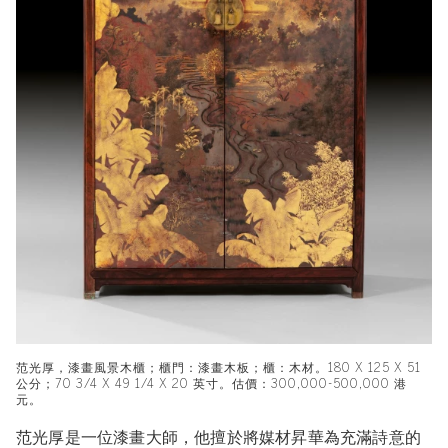
范光厚，漆畫風景木櫃；櫃門：漆畫木板；櫃：木材。180 X 125 X 51
公分；70 3/4 X 49 1/4 X 20 英寸。估價：300,000-500,000 港
元。
范光厚是一位漆畫大師，他擅於將媒材昇華為充滿詩意的