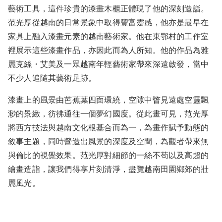
藝術工具，這件珍貴的漆畫木櫃正體現了他的深刻造詣。
范光厚從越南的日常景象中取得豐富靈感，他亦是最早在
家具上融入漆畫元素的越南藝術家。他在東鄂村的工作室
裡展示這些漆畫作品，亦因此而為人所知。他的作品為雅
麗克絲・艾美及一眾越南年輕藝術家帶來深遠啟發，當中
不少人追隨其藝術足跡。
漆畫上的風景由芭蕉葉四面環繞，空隙中瞥見遠處空靈飄
渺的景緻，彷彿通往一個夢幻國度。從此畫可見，范光厚
將西方技法與越南文化根基合而為一，為畫作賦予動態的
敘事主題，同時營造出風景的深度及空間，為觀者帶來無
與倫比的視覺效果。范光厚對細節的一絲不苟以及高超的
繪畫造詣，讓我們得享片刻清淨，盡覽越南田園鄉郊的壯
麗風光。