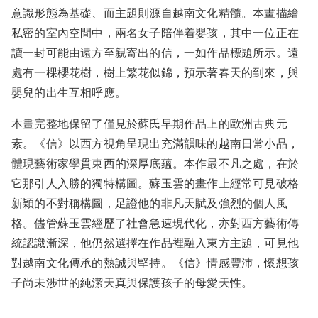
意識形態為基礎、而主題則源自越南文化精髓。本畫描繪
私密的室內空間中，兩名女子陪伴着嬰孩，其中一位正在
讀一封可能由遠方至親寄出的信，一如作品標題所示。遠
處有一棵櫻花樹，樹上繁花似錦，預示著春天的到來，與
嬰兒的出生互相呼應。
本畫完整地保留了僅見於蘇氏早期作品上的歐洲古典元
素。《信》以西方視角呈現出充滿韻味的越南日常小品，
體現藝術家學貫東西的深厚底蘊。本作最不凡之處，在於
它那引人入勝的獨特構圖。蘇玉雲的畫作上經常可見破格
新穎的不對稱構圖，足證他的非凡天賦及強烈的個人風
格。儘管蘇玉雲經歷了社會急速現代化，亦對西方藝術傳
統認識漸深，他仍然選擇在作品裡融入東方主題，可見他
對越南文化傳承的熱誠與堅持。《信》情感豐沛，懷想孩
子尚未涉世的純潔天真與保護孩子的母愛天性。