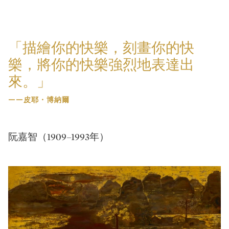
「描繪你的快樂，刻畫你的快
樂，將你的快樂強烈地表達出
來。」
——皮耶・博納爾
阮嘉智（1909–1993年）