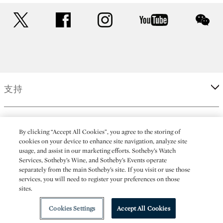
twitter
facebook
instagram
youtube
wec
支持
企業
By clicking “Accept All Cookies”, you agree to the storing of
cookies on your device to enhance site navigation, analyze site
usage, and assist in our marketing efforts. Sotheby’s Watch
更多
Services, Sotheby’s Wine, and Sotheby’s Events operate
separately from the main Sotheby’s site. If you visit or use those
services, you will need to register your preferences on those
sites.
(C) 2026 Sotheby's
Cookies Settings
Accept All Cookies