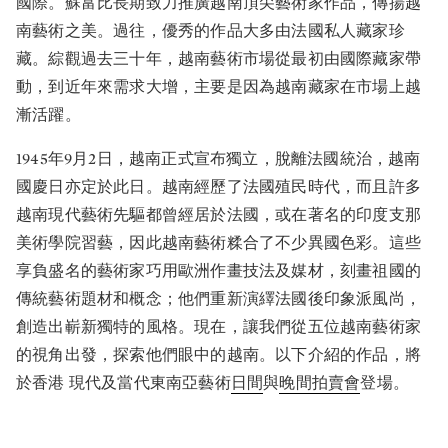
國際。蘇富比長期致力推廣越南頂尖藝術家作品，傳揚越
南藝術之美。過往，優秀的作品大多由法國私人藏家珍
藏。綜觀過去三十年，越南藝術市場從最初由國際藏家帶
動，到近年來需求大增，主要是因為越南藏家在市場上越
漸活躍。
1945年9月2日，越南正式宣布獨立，脫離法國統治，越南
國慶日亦定於此日。越南經歷了法國殖民時代，而且許多
越南現代藝術先驅都曾經居於法國，或在著名的印度支那
美術學院習藝，因此越南藝術糅合了不少異國色彩。這些
享負盛名的藝術家巧用歐洲作畫技法及媒材，刻畫祖國的
傳統藝術題材和概念；他們重新演繹法國後印象派風尚，
創造出嶄新獨特的風格。現在，讓我們從五位越南藝術家
的視角出發，探索他們眼中的越南。以下介紹的作品，將
於香港 現代及當代東南亞藝術
日間
與
晚間拍賣會
登場。