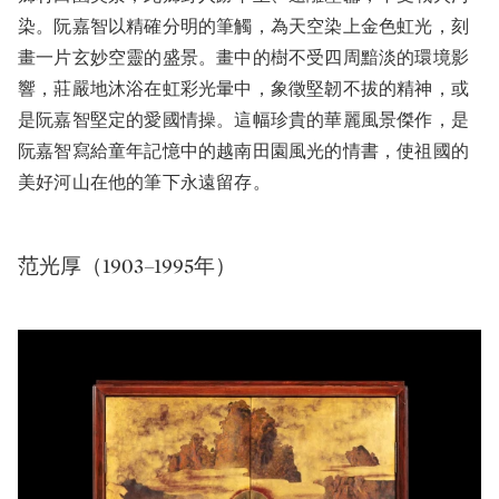
染。阮嘉智以精確分明的筆觸，為天空染上金色虹光，刻
畫一片玄妙空靈的盛景。畫中的樹不受四周黯淡的環境影
響，莊嚴地沐浴在虹彩光暈中，象徵堅韌不拔的精神，或
是阮嘉智堅定的愛國情操。這幅珍貴的華麗風景傑作，是
阮嘉智寫給童年記憶中的越南田園風光的情書，使祖國的
美好河山在他的筆下永遠留存。
范光厚（1903–1995年）