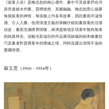
《孩童入浴》是梅忠恕的精心傑作。畫中可見孩童們在河
床旁邊嬉水作樂，質樸悠然、其樂融融。梅忠恕悉心描摹
每個孩童的神情，每張臉上均各有故事，因此畫面洋溢情
感、引人入勝。他用浪漫主義的筆觸仔細刻畫孩童的活潑
頑皮，畫面充滿懷舊情愫，淋漓盡致地呈現童年無拘無束
的純真時光。這幅光彩溢目的作品展現細膩的絹本繪畫技
巧及畫者對質樸童年的懷緬之情，同時流露出深情不渝的
愛國情懷。
蘇玉雲（1906 – 1954年）