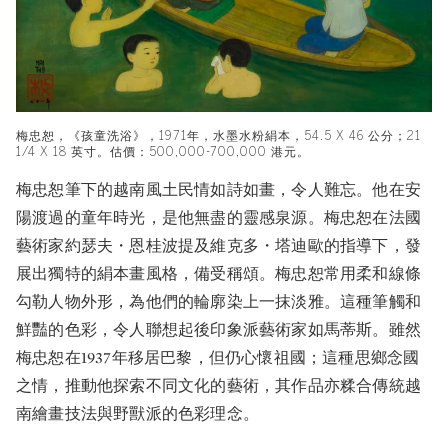
梅忠恕，《孩童洗浴》，1971年，水墨水粉絹本，54.5 X 46 公分；21
1/4 X 18 英寸。估價：500,000-700,000 港元。
梅忠恕筆下的越南風土民情如詩如畫，令人難忘。他在安
陽渡過的童年時光，是他無盡的靈感泉源。梅忠恕在法國
藝術家約瑟夫・恩桂波提及維克多・塔迪歐的指導下，發
展出獨特的絹本畫風格，備受稱頌。梅忠恕常用柔和線條
勾勒人物外形，為他們的輪廓染上一抹淡雅。這種筆觸和
鮮豔的色彩，令人聯想起後印象派藝術家如馬蒂斯。雖然
梅忠恕在1937年移居巴黎，但仍心懷祖國；這種思鄉念國
之情，推動他探索不同文化的藝術，其作品亦糅合傳統越
南繪畫技法與野獸派的色彩理念。