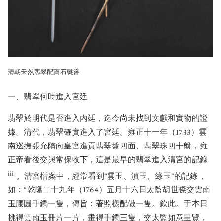
清朝天然翡翠配寶石髮簪
一、翡翠何時進入宮廷
翡翠於明代是否進入內廷，迄今尚未找到文獻和實物的證
據。清代，翡翠確實進入了宮廷。雍正十一年（1733）雲
南巡撫張允隋向皇宮進貢翡翠盤四面、翡翠珠四十盤，雍
正帝看後交與常保收下，這是最早的翡翠進入清宮的記錄
iii
。清宮檔案中，經常看到“雲玉、滇玉、綠玉”的記錄，
如：“乾隆二十九年（1764）五月十六日太監胡世傑交雲南
玉腰圓手鐲一隻，傳旨：著照樣配做一隻。欽此。于本日
挑得雲南玉冊片一片，畫得手鐲三隻，交太監如意呈覽，