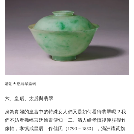
清朝天然翡翠蓋碗
六、皇后、太后與翡翠
身為貴婦的皇宮中的特殊女人們又是如何看待翡翠呢？我
們不妨看幾幅宮廷繪畫便知一二。清人繪孝慎後便服觀竹
像軸，孝慎成皇后，佟佳氏（1790－1833），滿洲鑲黃旗