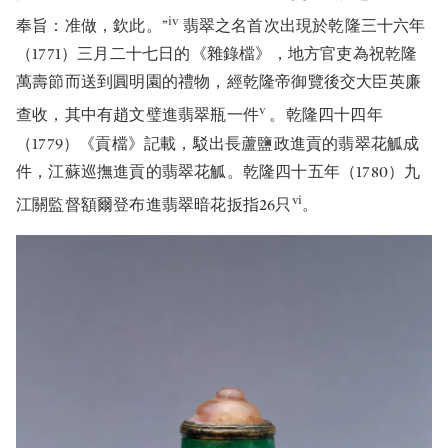
iv
奉旨：准做，欽此。”
翡翠之名首次出現於乾隆三十六年
（1771）三月二十七日的《雜錄檔》，地方官吏為祝乾隆
萬壽節而送到圓明園的禮物，經乾隆帝御覽後交大臣英廉
v
查收，其中有趙文璧進翡翠瓶一件
。乾隆四十四年
（1779）《貢檔》記載，駁出長蘆鹽政進貢的翡翠花觚成
件，江蘇巡撫進貢的翡翠花觚。乾隆四十五年（1780）九
vi
江關監督額爾登布進翡翠暗花扳指26只
。