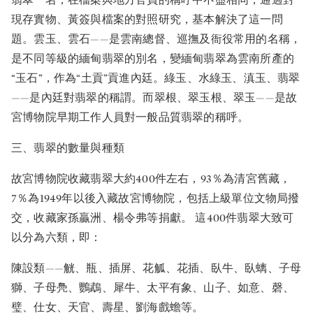
現存實物、黃簽與檔案的對照研究，基本解決了這一問
題。雲玉、雲石——是雲南總督、巡撫及衙役常用的名稱，
是不同等級的緬甸翡翠的別名，變緬甸翡翠為雲南所產的
“玉石”，作為“土貢”貢進內廷。綠玉、水綠玉、滇玉、翡翠
——是內廷對翡翠的稱謂。而翠根、翠玉根、翠玉——是故
宮博物院早期工作人員對一般品質翡翠的稱呼。
三、翡翠的數量與種類
故宮博物院收藏翡翠大約400件左右，93％為清宮舊藏，
7％為1949年以後入藏故宮博物院，包括上級單位文物局撥
交，收藏家孫贏洲、楊令弗等捐獻。 這400件翡翠大致可
以分為六類，即：
陳設類——觥、瓶、插屏、花觚、花插、臥牛、臥螭、子母
獅、子母鳧、鸚鵡、犀牛、太平有象、山子、如意、磬、
璧、仕女、天官、壽星、劉海戲蟾等。