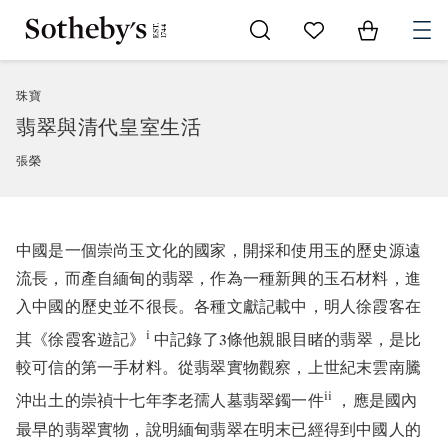
Go to My Favorites
Items in Sh
0
珠寶
翡翠與清代皇室生活
張榮
中國是一個崇尚玉文化的國家，開採和使用玉的歷史源遠
流長，而產自緬甸的翡翠，作為一種新興的玉石材料，進
入中國的歷史並不很長。各種文獻記載中，明人徐霞客在
i
其《徐霞客遊記》
中記錄了3條他親眼目睹的翡翠，是比
較可信的第一手材料。從翡翠實物觀察，上世紀末雲南騰
ii
沖出土的崇禎十七年李老孺人墓翡翠鐲一件
，應是國內
最早的翡翠實物，說明緬甸翡翠在明末已經得到中國人的