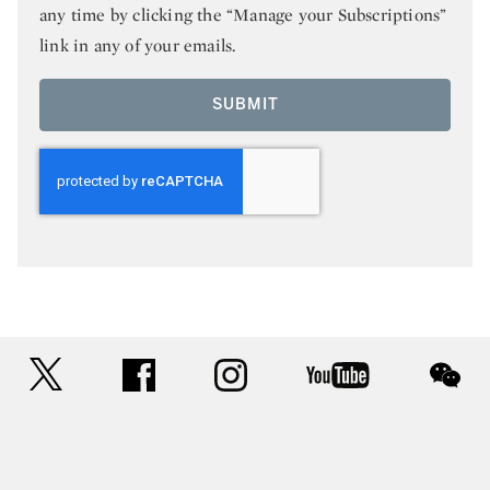
any time by clicking the “Manage your Subscriptions”
link in any of your emails.
SUBMIT
twitter
facebook
instagram
youtube
wec