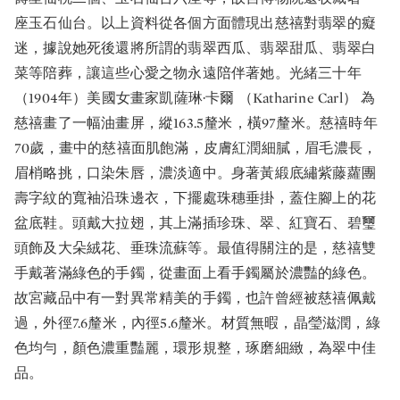
座玉石仙台。以上資料從各個方面體現出慈禧對翡翠的癡
迷，據說她死後還將所謂的翡翠西瓜、翡翠甜瓜、翡翠白
菜等陪葬，讓這些心愛之物永遠陪伴著她。光緒三十年
（1904年）美國女畫家凱薩琳·卡爾 （Katharine Carl） 為
慈禧畫了一幅油畫屏，縱163.5釐米，橫97釐米。慈禧時年
70歲，畫中的慈禧面肌飽滿，皮膚紅潤細膩，眉毛濃長，
眉梢略挑，口染朱唇，濃淡適中。身著黃緞底繡紫藤蘿團
壽字紋的寬袖沿珠邊衣，下擺處珠穗垂掛，蓋住腳上的花
盆底鞋。頭戴大拉翅，其上滿插珍珠、翠、紅寶石、碧璽
頭飾及大朵絨花、垂珠流蘇等。最值得關注的是，慈禧雙
手戴著滿綠色的手鐲，從畫面上看手鐲屬於濃豔的綠色。
故宮藏品中有一對異常精美的手鐲，也許曾經被慈禧佩戴
過，外徑7.6釐米，內徑5.6釐米。材質無暇，晶瑩滋潤，綠
色均勻，顏色濃重豔麗，環形規整，琢磨細緻，為翠中佳
品。