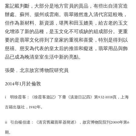
案記載判斷，大部分是地方官員的貢品，有些出自清宮造
辦處、蘇州、揚州或雲南。翡翠雖然進入清代宮廷較晚，
但作為新材料、新資源，堪輿和田玉媲美，給古老的玉文
化增添了新的品種，是玉文化不可或缺的組成部分。更重
要的是翡翠文化得到了皇家的重視和喜愛，特別是得到以
慈禧、慈安為代表的皇太后的推崇和癡迷，翡翠用品與飾
品已成為晚清皇室生活中新的亮點。
張榮﹐北京故宮博物院研究員
2014年1月於倫敦
i 明徐霞客：《徐霞客遊記》下冊《滇遊日記四》第932-1018頁，上海
古籍出版社，1982年。
ii 引自楊伯達：《清宮舊藏翡翠器簡述》，故宮博物院院刊2000年第6
期。