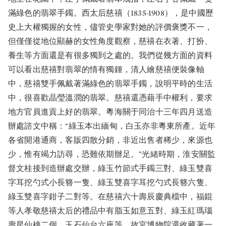
滿綠色的翡翠手鐲。西太后慈禧（1835-1908），是中國歷
史上大權獨握的女性，儘管史學家對她的評價褒獎不一，
但僅僅從地位顯赫的女性角度觀察，慈禧在衣著、打扮、
養生等方面還是有很多獨到之處的。我們從幾方面的資料
可以看出慈禧對翡翠的情有獨鍾，清人繪慈禧便裝像軸
中，慈禧雙手佩戴著滿綠色的翡翠手鐲，說明平時的生活
中，很喜歡晶瑩溫潤的翡翠。慈禧還憑藉手中權利，要求
地方官員進貢上好的翡翠。粵海關于同治十三年四月送造
辦處諮文中稱：“綠玉本出緬甸，白玉亦非粵東所產。近年
各省開港通商，客販四散分銷，非近出售者稀少，來源也
少，惟有竭力訪尋，恐難依期辦足。”光緒時期，淮安關監
督文桂接到造辦處交辦，綠玉竹節式手鐲三對、綠玉雙喜
字耳挖勺式小長簪一隻、綠玉雙喜字耳挖勺式長簪六隻、
綠玉雙喜字鉗子二對等。在慈禧六十壽辰慶典檔中，福錕
等人孝敬慈禧太后的禮品中有脂玉如意五對、綠玉紅瑪瑙
壽星仙桃二個、玉石仙台六座等，故宮博物院還收藏著一