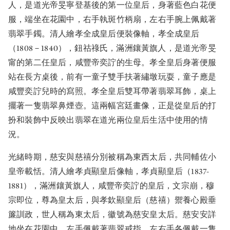
人，是道光帝旻寧登基後的第一位皇后，身著藍色白花便
服，端坐在花園中，右手執斑竹柄扇，左右手腕上佩戴著
翡翠手鐲。清人繪孝全成皇后便裝像軸，孝全成皇后
（1808－1840），鈕祜祿氏，滿洲鑲黃旗人，是道光帝旻
甯的第二任皇后，咸豐帝奕詝的生母。孝全皇后身著便服
站在長方桌後，前有一童子雙手扶著繡墩玩耍，童子應是
咸豐奕詝兒時的寫照。孝全皇后雙耳帶著翡翠耳飾，桌上
擺著一隻翡翠鼻煙壺。這兩幅宮廷畫像，正是從皇后的打
扮和裝飾中反映出翡翠在道光兩位皇后生活中使用的情
況。
光緒時期，慈安與慈禧分別被稱為東西太后，共同輔佐小
皇帝載恬。清人繪孝貞顯皇后像軸，孝貞顯皇后（1837-
1881），滿洲鑲黃旗人，咸豐帝奕詝的皇后，文宗崩，穆
宗即位，尊為皇太后，與孝欽顯皇后（慈禧）禦養心殿垂
簾訓政，世人稱為東太后，徽號為慈安皇太后。慈安安詳
地坐在花園中，左手佩戴著翡翠戒指，左右手各佩戴一隻