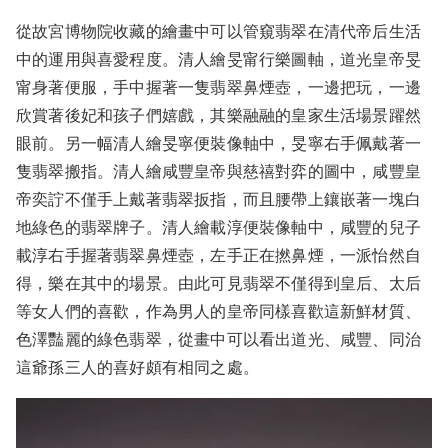
從故宮博物院收藏的繪畫中可以管窺翡翠在清代帝后生活
中的運用與喜愛程度。清人繪旻甯行樂圖軸，道光皇帝旻
甯身著便服，手中握著一隻翡翠鼻煙壺，一邊把玩，一邊
欣賞著後妃和孩子們嬉戲，其樂融融的皇家生活場景躍然
眼前。另一幅清人繪旻寧便裝像軸中，旻寧右手佩戴著一
隻翡翠搬指。清人繪咸豐皇帝與慈禧對弈的圖中，咸豐皇
帝奕詝不僅手上戴著翡翠扳指，而且腰帶上鑲嵌著一塊白
地綠色的翡翠牌子。清人繪載淳便裝像軸中，咸豐的兒子
載淳右手握著翡翠鼻煙壺，左手正在撚鼻煙，一派怡然自
得，樂在其中的場景。由此可見翡翠不僅得到皇后、太后
等女人們的喜歡，作為男人的皇帝同樣喜歡這新鮮材質、
色澤豔麗的綠色翡翠，從畫中可以看出道光、咸豐、同治
這爺孫三人的喜好頗有相同之處。