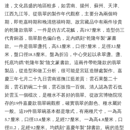
達，文化昌盛的地區較多，如雲南、揚州、蘇州、天津、
江西九江等。從翡翠的製作年代觀察，主要分為兩個時
期，即乾嘉時期和晚清慈禧時期。故宮藏品中有兩件珍貴
的乾隆款翡翠，一件是仿古式花觚，高19.7釐米，造型仿三
代青銅器，翡翠顏色偏白色，足內鐫刻“乾隆年製”篆書
款。一件是翡翠盞托，高5.1釐米，口徑7釐米，足徑3.1釐
米，盤口徑18.5釐米。盤為折沿，中心突起以承翠盞。盞、
托底均鐫“乾隆年製”陰文篆書款。這兩件帶乾隆款的翡翠
製品，從造型和做工分析，很可能是宮廷造辦處製作。嘉
慶三年七月二十九日雲南巡撫江藍差貢：雲石果盤二十
面，雲石奶碗二十個，雲石扳指一百個。清人認為雲石低
於雲玉一個檔次，是種水不甚好的翡翠。從故宮博物院現
存的19件嘉慶款翡翠碗觀察，確實翡翠的顏色、種水屬於
一般。這19件翡翠碗基本都是墩式，有兩種尺寸，一為高
5.7釐米，口徑13.4釐米，足經7.7釐米。一為高4.8釐米，口
徑11.2，足經9.2釐米。均鐫刻“嘉慶年製”隸書款。碗的造型