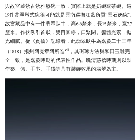
與故宮藏紮古紮雅穆碗一致，實際上就是奶碗或茶碗。這
19件翡翠墩式碗很可能就是雲南巡撫江藍所貢“雲石奶碗”。
故宮藏品中有一件翡翠臥牛，高6.6釐米，長15釐米，寬7.7
釐米。作伏臥引首狀，雙目圓睜，口緊閉。軀體光素，拋
光細膩。從《貢檔》記錄看，此翡翠臥牛為嘉慶二十三年
vii
（1818）揚州阿克章阿所進
，其碾琢方法與和田玉雕完
全一致，是嘉慶時期的代表性作品。晚清慈禧時期則以製
作簪、佩、手串、手鐲等具有裝飾效果的翡翠為主。