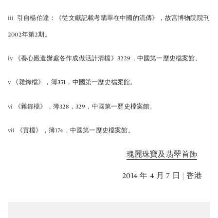
iii 引自楊伯達：《從文獻記載考翡翠在中國的流傳》，故宮博物院院刊
2002年第2期。
iv 《養心殿造辦處各作成做活計清檔》3229，中國第一歷史檔案館。
v 《雜錄檔》，簿351，中國第一歷史檔案館。
vi 《雜錄檔》，簿328，329，中國第一歷史檔案館。
vii 《貢檔》，簿174，中國第一歷史檔案館。
瑰麗珠寶及翡翠首飾
2014 年 4 月 7 日 | 香港