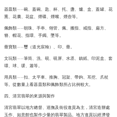
器皿類——碗、蓋碗、匙、杯、托、盞、爐、盒、蓋罐、花
熏、花囊、花盆、煙碟、煙嘴、煙壺等。
佩飾類——朝珠、手串、翎管、佩、搬指、戒指、扁方、
簪、帽花、指環、手鐲、墜等。
冊寶類——璽（道光宸翰）、印、冊。
文玩類——筆筒、洗、硯、硯屏、水丞、鎮紙、印泥盒、套
環、球、瑗、簫等。
用具類——扣、太平車、推胸、冠架、帶鉤、耳挖、爪杖
等。從數量上看器皿類和佩飾類所占比例較大。
四、清宮翡翠的來源與製作
清宮翡翠以地方總督、巡撫及衙役進貢為主，清宮造辦處
玉作、如意館也製作少量的翡翠製品。地方進貢以經濟發