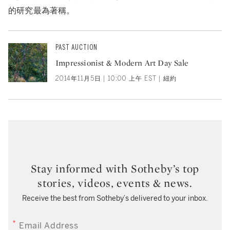
的研究最為著稱。
PAST AUCTION
Impressionist & Modern Art Day Sale
2014年11月5日 | 10:00 上午 EST | 紐約
Stay informed with Sotheby’s top
stories, videos, events & news.
Receive the best from Sotheby’s delivered to your inbox.
EMAIL ADDRESS