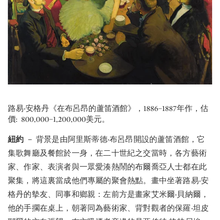
路易‧安格丹《在布呂昂的蘆笛酒館》，1886−1887年作，估
價: 800,000−1,200,000美元。
紐約
－ 背景是由阿里斯蒂德‧布呂昂開設的蘆笛酒館，它
集歌舞廳及餐館於一身，在二十世紀之交當時，各方藝術
家、作家、表演者與一眾愛湊熱鬧的布爾喬亞人士都在此
聚集，將這裏當成他們專屬的聚會熱點。畫中坐著路易‧安
格丹的摰友、同事和鄉親：左前方是畫家艾米爾‧貝納爾，
他的手擱在桌上，朝著同為藝術家、背對觀者的保羅‧坦皮