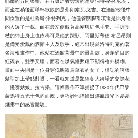
耶爾的方向張望。右方吸煙者旁邊的是亞伯特‧格林尼埃，
而坐在稍後面舉杯欲飲的是弗朗索瓦‧戈吉。在酒館較後中
間位置的是杜魯斯‧洛特列克，他儘管踮腳引項還是比身邊
的人矮了一截。而在最左側戴著高帽與紅色手套、手握拐
杖的紳士身上也依稀可見他的踪影。阿里斯蒂德‧布呂昂則
是備受愛戴的酒館主人及歌手，經常出現於洛特列克的著
名海報畫作中。他站在酒館背景中的最高處，身穿醒目的
紅襯衣，雙手叉腰，面容在煤氣燈照耀下顯得格外模糊。
畫面中央則是一位身穿低胸露肩華衣的女子，標誌的誇張
髮型加上帶點對眼，一看就知道是艷絕各大舞場的交際花
「饞嘴姑娘」拉古樂。這幅畫作不單捕捉了1880年代巴黎
蒙馬特五光十色的面貌，更巧妙地描繪出煤氣燈光下裊裊
煙霧中的感官體驗。