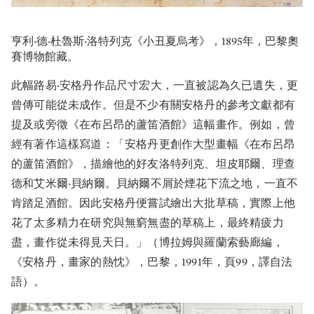
亨利‧德‧杜魯斯‧洛特列克《小丑夏烏考》，1895年，巴黎奧
賽博物館藏。
此幅路易‧安格丹作品尺寸宏大，一直被認為久已遺失，更
曾傳可能從未成作。但是不少有關安格丹的參考文獻都有
提及或旁徵《在布呂昂的蘆笛酒館》這幅畫作。例如，曾
經有著作這樣寫道：「安格丹更創作大型畫幅《在布呂昂
的蘆笛酒館》，描繪他的好友洛特列克、坦皮耶爾、理查
德和艾米爾‧貝納爾。貝納爾不屑於煙花下流之地，一直不
肯踏足酒館。因此安格丹便嘗試繪出大批草稿，實際上他
花了太多精力在研究與無窮無盡的草稿上，最終精疲力
盡，畫作從未得見天日。」（博拉姆與羅蘭索藝廊編，
《安格丹，畫家的熱忱》，巴黎，1991年，頁99，譯自法
語）。