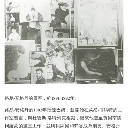
路易‧安格丹的畫室，約1891–1892年。
路易‧安格丹於1882年抵達巴黎，並開始在萊昂‧博納特的工
作室習畫，與杜魯斯‧洛特列克相識，後來他遷至費爾南德‧
柯羅蒙的畫室工作，並與貝納爾和梵谷成為朋友。安格丹