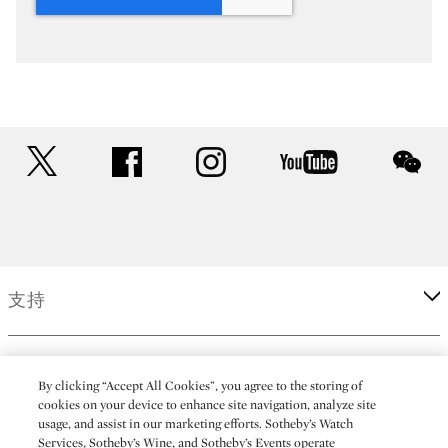
twitter
facebook
instagram
youtube
wec
支持
企業
By clicking “Accept All Cookies”, you agree to the storing of
cookies on your device to enhance site navigation, analyze site
usage, and assist in our marketing efforts. Sotheby’s Watch
更多
Services, Sotheby’s Wine, and Sotheby’s Events operate