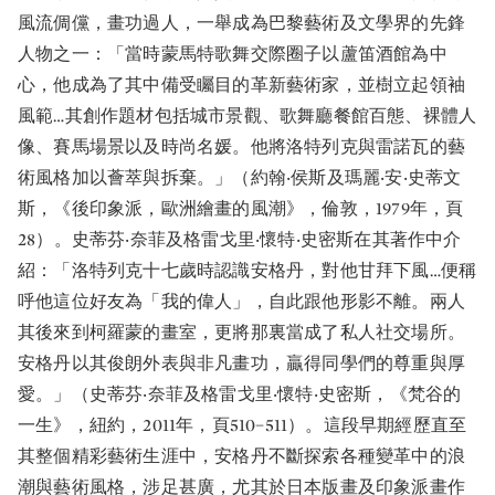
風流倜儻，畫功過人，一舉成為巴黎藝術及文學界的先鋒
人物之一：「當時蒙馬特歌舞交際圈子以蘆笛酒館為中
心，他成為了其中備受矚目的革新藝術家，並樹立起領袖
風範…其創作題材包括城市景觀、歌舞廳餐館百態、裸體人
像、賽馬場景以及時尚名媛。他將洛特列克與雷諾瓦的藝
術風格加以薈萃與拆棄。」（約翰‧侯斯及瑪麗‧安‧史蒂文
斯，《後印象派，歐洲繪畫的風潮》，倫敦，1979年，頁
28）。史蒂芬‧奈菲及格雷戈里‧懷特‧史密斯在其著作中介
紹：「洛特列克十七歲時認識安格丹，對他甘拜下風…便稱
呼他這位好友為「我的偉人」，自此跟他形影不離。兩人
其後來到柯羅蒙的畫室，更將那裏當成了私人社交場所。
安格丹以其俊朗外表與非凡畫功，贏得同學們的尊重與厚
愛。」（史蒂芬‧奈菲及格雷戈里‧懷特‧史密斯，《梵谷的
一生》，紐約，2011年，頁510−511）。這段早期經歷直至
其整個精彩藝術生涯中，安格丹不斷探索各種變革中的浪
潮與藝術風格，涉足甚廣，尤其於日本版畫及印象派畫作