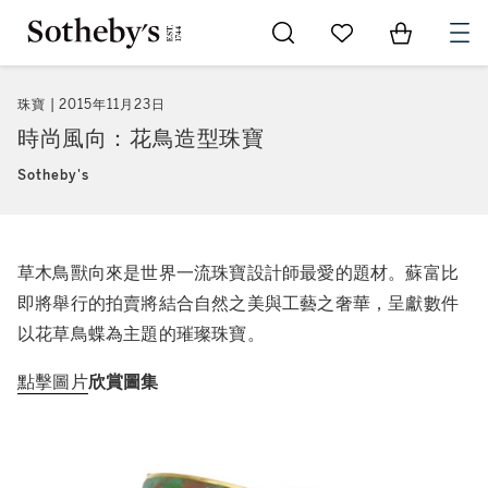
Go to My Favorites
Items in Sh
0
珠寶
2015年11月23日
時尚風向：花鳥造型珠寶
Sotheby's
草木鳥獸向來是世界一流珠寶設計師最愛的題材。蘇富比
即將舉行的拍賣將結合自然之美與工藝之奢華，呈獻數件
以花草鳥蝶為主題的璀璨珠寶。
點擊圖片
欣賞圖集