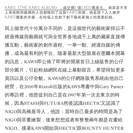
KAWS《THE KAWS ALBUM》，成交價1 億1,600萬港元。
就算是不常
上美術館與藝廊的人也都嗅到了這股KAWS浪潮，他是誰？人人搶穿
KAWS圖案的衣服，在拍場上也創下創下藝術家個人拍賣新紀錄。
與上個世代十分萬分不同的，是這個世代的藝術家得以不
經過傳媒與藝廊就可與全世界各地成千上萬的藏家直接傳
播互動，藝術家的創作過程、一舉一動、經過自媒的傳
播，成為最有利的平台。隨著最新大型個展在墨爾本開幕
的訊息，KAWS即公佈了即將於開展首日上線販售的公仔
部分圖片，引起粉絲網民在線上暴動留言，希望得知更多
資訊以及公仔全貌。KAWS的公仔網路販售系統由他自己
經營，在2010年Rizzoli出版的KAWS專書中與Gary Panter
的專訪裡，他曾提到自己是在1997年第一次去東京的時
候，因為STASH與FUTURA然後認識HECTIC又認識了
NIGO與高橋盾等人，他說：當時自己最多的時間是為了
NIGO與菲董繪製，後來想想或者有整整兩年都是在畫給
NIGO。接著KAWS開始與HECTIC跟BOUNTY HUNTER