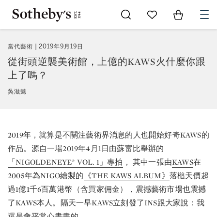
Go to My Favorites
Items in Sh
0
當代藝術
2019年9月19日
從街頭逆襲美術館，上億的KAWS火什麼你跟
上了嗎？
吳滋懿
2019年，就算是不關注藝術界消息的人也開始好奇KAWS的
作品。源自一場2019年4月1日由蘇富比舉辦的
「NIGOLDENEYE® VOL. 1」專拍
， 其中一張由
KAWS
在
2005年為NIGO繪製的
《THE KAWS ALBUM》
落槌天價超
過1億1千6百萬港幣（含買家佣金），震撼藝術市場也震撼
了KAWS本人。隔天一早KAWS立刻發了INS跟大家說：我
還是會平常心畫畫的。