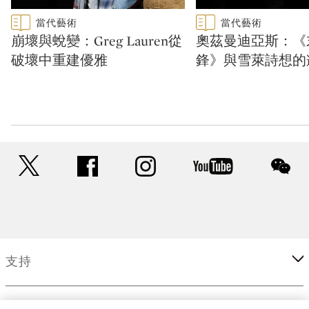
Type: featured
Type: featured
當代藝術
當代藝術
CATEGORY:
CATEGORY:
崩壞與蛻變：Greg Lauren從
奧茲曼迪亞斯：《
破壞中重建優雅
鋒》與雪萊詩想的
twitter
facebook
instagram
youtube
wec
支持