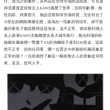
仔、億元計的畫作，其作品在全球市場的認知度、可見度
與流通度是前無古人KAWS風靡了世界，沒有年齡層、無
性別區、跨東西方、無語言限制等市場特質，完全符合了
21世紀的網路傳播生態，成為此一現象的領頭羊。保守派
藝評家私下都說覺得這是泡沫，這不正常。當你看到潮人
名人跟著KAWS充氣雕塑去各大城市旅行，無法到場的粉
絲都在瘋搶標一雙畫了XX的泡麵筷子達到220美金，這當
然不正常，但你往回看，哪一位貫古今的藝術狂飆現象是
正常的呢？！任誰都想了解這一幅前無古人的景象從何而
來，並且，從何入手。