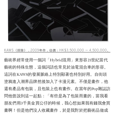
KAWS《排除》，2009年作，估價：HK$3,500,000 — 4,500,000。
藝術界經常使用一個詞「Hybrid混用」來形容21世紀當代
藝術的特殊生態，這個詞語也常見於油電混合車的形容。
這詞在KAWS的發展脈絡上特別顯著也特別好用。自街頭
塗鴉進入潮界品牌然後加入了卡漫元素。不僅是畫作，他
還有產品有包裝，且包裝上也有畫作。在當年的Pop雜誌訪
問他曾說到這一起點：「有些是為了包裝而畫的，當我看
朋友們用3千美金買公仔的時候，我心想如果我有錢我會買
畫啊！但是他們沒人收藏畫作，於是我對於把藝術品做成