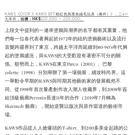
KAWS《DIOR X KAWS BFF粉紅色與黑色絨毛玩具（兩件）》，二○一
九年作，
估價：HK$
120,000 — 220,000。
上段文中提到的一連串塗鴉與潮界的名字都有其重量，他
們每一位各代表著興起於1972年的紐約塗鴉藝術以及流行
音樂跨疆界到了東京，跨越太平洋而延續到80-90’s年代興
起的塗鴉盛況，與KAWS的大受歡迎有著密不可分的關
係。順勢而上，KAWS在東京Parco（2001）、巴黎
colette（1998）分別舉辦了第一場個展，續攻時尚界。這
一舉動令早期的KAWS與同期其他藝術家的發展截然不
同。從1998年首次量產創作攻入潮人收藏界，到2008年簽
給頂級藝廊Perrotin長達11年的合作（2019年7月轉為
Skarstedt 藝廊），開始逆襲以版次與原作當道的藝術市
場。
KAWS作品從人人搶爆頭的T-shirt、到200多美金起跳的公