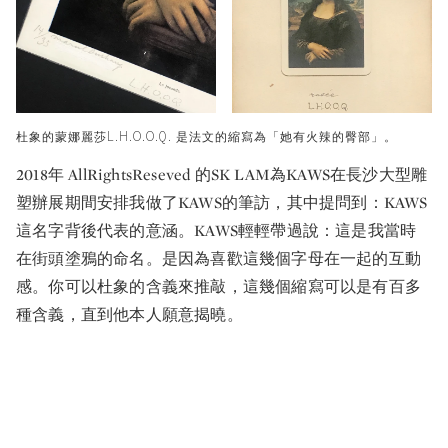
杜象的蒙娜麗莎L.H.O.O.Q. 是法文的縮寫為「她有火辣的臀部」。
2018年 AllRightsReseved 的SK LAM為KAWS在長沙大型雕
塑辦展期間安排我做了KAWS的筆訪，其中提問到：KAWS
這名字背後代表的意涵。KAWS輕輕帶過說：這是我當時
在街頭塗鴉的命名。是因為喜歡這幾個字母在一起的互動
感。你可以杜象的含義來推敲，這幾個縮寫可以是有百多
種含義，直到他本人願意揭曉。