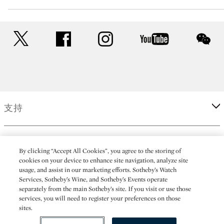
twitter
facebook
instagram
youtube
wec
支持
企业
By clicking “Accept All Cookies”, you agree to the storing of
cookies on your device to enhance site navigation, analyze site
usage, and assist in our marketing efforts. Sotheby’s Watch
更多
Services, Sotheby’s Wine, and Sotheby’s Events operate
separately from the main Sotheby’s site. If you visit or use those
services, you will need to register your preferences on those
sites.