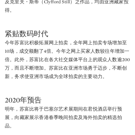
及克里夫・斯蒂（Clyfford Still）之作品，均由亚洲藏家投
得。
紧贴数码时代
今年苏富比积极拓展网上拍卖，全年网上拍卖专场增加至
10场，成交额翻了4倍。今年之网上买家人数较往年增加一
倍。此外，苏富比在各大社交媒体平台上的观众人数逾200
万，而且不断增加。苏富比在亚洲市场勇于迈步，不断创
新，务求使亚洲市场成为全球拍卖的主要动力。
2020年预告
明年，苏富比将于巴塞尔艺术展期间在君悦酒店举行预
展，向藏家展示香港春季晚间拍卖及海外拍卖的精选拍
品。