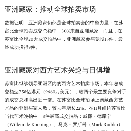
亚洲藏家：推动全球拍卖市场
数据证明，亚洲藏家仍然是全球拍卖会的中坚力量：在苏
富比全球拍卖成交总额中，30%来自亚洲藏家。而且，在
苏富比全球20大成交拍品中，亚洲藏家参与竞投15件，最
终成功投得9件。
亚洲藏家对西方艺术兴趣与日俱
增
苏富比继续领导亚洲区内的西方艺术拍卖市场，本年总成
交额达7.58亿港元（9660万美元），较两个最主要竞争对手
的成交总和高出近一倍。在苏富比全球拍场上购藏西方艺
术品的亚洲买家人数，较去年增长22%。在11月纽约苏富比
当代艺术晚拍中，3件最高成交拍品：威廉・德库宁
（Willem de Kooning）、马克・罗斯科（Mark Rothko）