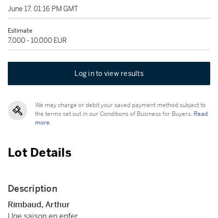
June 17, 01:16 PM GMT
Estimate
7,000 - 10,000 EUR
Log in to view results
We may charge or debit your saved payment method subject to
the terms set out in our Conditions of Business for Buyers.
Read
more.
Lot Details
Description
Rimbaud, Arthur
Une saison en enfer.