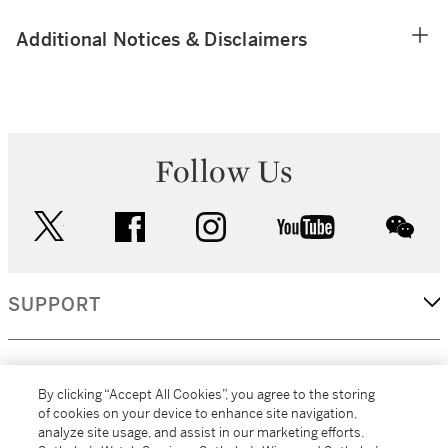
Additional Notices & Disclaimers
Follow Us
twitter
facebook
instagram
youtube
wec
SUPPORT
CORPORATE
By clicking “Accept All Cookies”, you agree to the storing
of cookies on your device to enhance site navigation,
analyze site usage, and assist in our marketing efforts.
MORE...