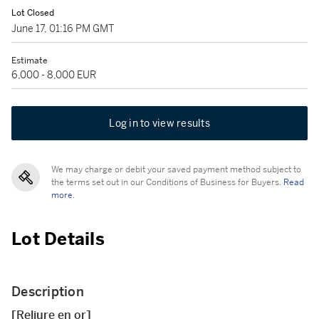
Lot Closed
June 17, 01:16 PM GMT
Estimate
6,000 - 8,000 EUR
Log in to view results
We may charge or debit your saved payment method subject to
the terms set out in our Conditions of Business for Buyers.
Read
more.
Lot Details
Description
[Reliure en or]