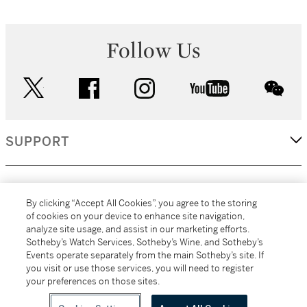
Follow Us
twitter
facebook
instagram
youtube
wec
SUPPORT
CORPORATE
By clicking “Accept All Cookies”, you agree to the storing
of cookies on your device to enhance site navigation,
analyze site usage, and assist in our marketing efforts.
MORE...
Sotheby’s Watch Services, Sotheby’s Wine, and Sotheby’s
Events operate separately from the main Sotheby’s site. If
you visit or use those services, you will need to register
your preferences on those sites.
(C) 2026
All alcoholic beverage sales in New York are made solely by
Sotheby's
Sotheby's Wine (NEW L1046028)