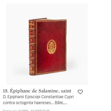
trois voyages du capitaine Cook.
15. Épiphane de Salamine, saint
D. Epiphanii Episcopi Constantiae Cypri
contra octoginta haereses... Bâle,
[1544]. In-folio. Édition princeps.