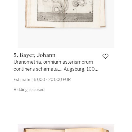
5. Bayer, Johann
Uranometria, omnium asterismorum
continens schemata.... Augsburg, 1603.
In-folio. Vélin de l'époque. Édition
Estimate:
15,000 - 20,000 EUR
originale du premier atlas céleste.
Bidding is closed