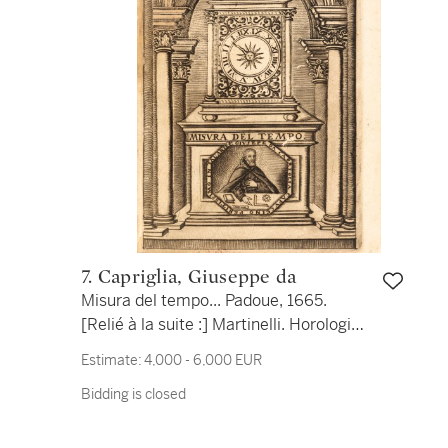
7. Capriglia, Giuseppe da
Misura del tempo... Padoue, 1665.
[Relié à la suite :] Martinelli. Horologi
elementari. 1669. Précieux volume
Estimate:
4,000 - 6,000 EUR
réunissant deux importants traités sur
Bidding is closed
l'horlogerie.