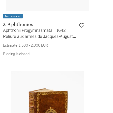
No reserve
3. Aphthonios
Aphthonii Progymnasmata... 1642.
Reliure aux armes de Jacques-Auguste
II de Thou. [On joint :] Horace. Opera.
Estimate:
1,500 - 2,000 EUR
London, John Brindley, 1744. Jolie
Bidding is closed
reliure de John Brindley.