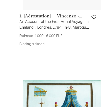
1. [Aérostation] ─ Vincenzo ­
An Account of the First Aerial Voyage in
Lunardi
England... Londres, 1784. In-8. Maroquin
rouge de l'époque. Seconde édition.
Estimate:
4,000 - 6,000 EUR
L'exemplaire du prince de Galles.
Bidding is closed