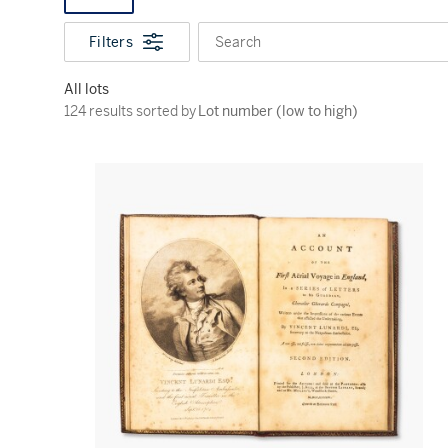
Filters
Search
All lots
124 results sorted by Lot number (low to high)
124 results sorted by
Lot number (low to high)