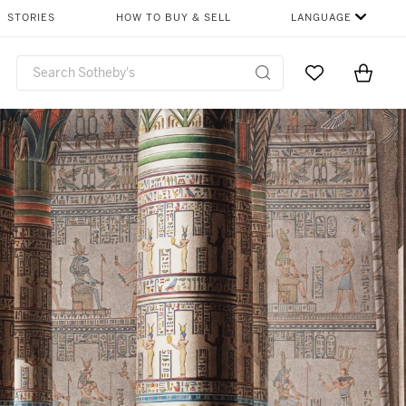
STORIES
HOW TO BUY & SELL
LANGUAGE
Go to My Favor
Items i
0