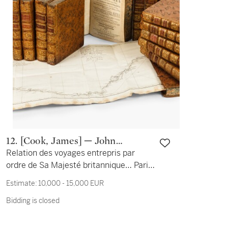
12. [Cook, James] ─ John
Relation des voyages entrepris par
Hawkesworth
ordre de Sa Majesté britannique… Paris,
1774. [Avec :] - Voyage dans
Estimate:
10,000 - 15,000 EUR
l’hémisphère austral… Paris, 1778. -
Bidding is closed
Troisième voyage de Cook... Paris, 1785.
- Kippis. Vie du capitaine Cook… Paris,
1788. Éditions originales françaises des