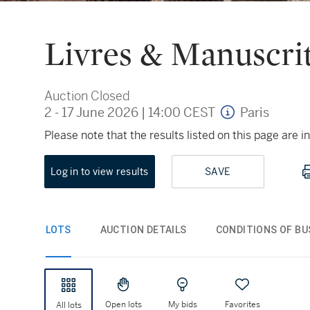
Livres & Manuscri
Auction Closed
2 - 17 June 2026
|
14:00 CEST
Paris
Please note that the results listed on this page are
Log in to view results
SAVE
LOTS
AUCTION DETAILS
CONDITIONS OF BU
Open lots
My bids
Favorites
All lots