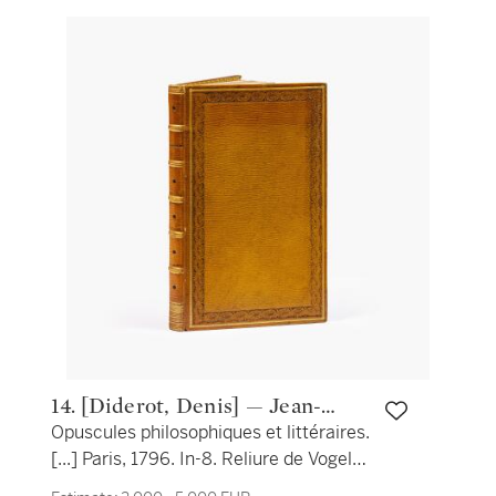
14. [Diderot, Denis] — Jean-
Opuscules philosophiques et littéraires.
Baptiste Antoine Suard —
[...] Paris, 1796. In-8. Reliure de Vogel
Simon-Jérôme Bourlet de
en maroquin citron. Un des rares
Vauxcelles