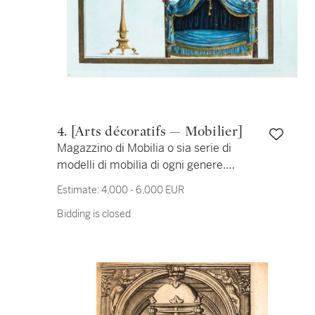
4. [Arts décoratifs — Mobilier]
Magazzino di Mobilia o sia serie di
modelli di mobilia di ogni genere.
Florence, [1798-1799-1802 ?]. In-folio.
Estimate:
4,000 - 6,000 EUR
36 planches aquarellées. Rare édition
Bidding is closed
originale.