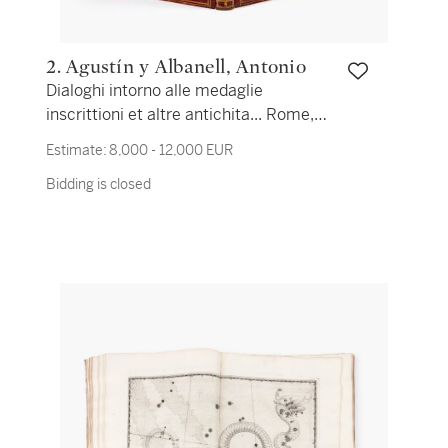
2. Agustín y Albanell, Antonio
Dialoghi intorno alle medaglie
inscrittioni et altre antichita... Rome,
1592. In-folio. Maroquin rouge aux
Estimate:
8,000 - 12,000 EUR
armes et au chiffre de Jacques-
Bidding is closed
Auguste de Thou. Première édition de
la traduction en italien.