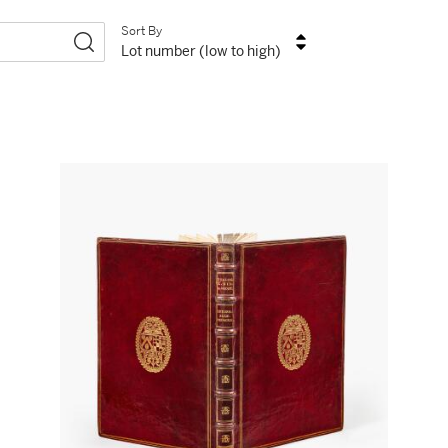
Sort By
Lot number (low to high)