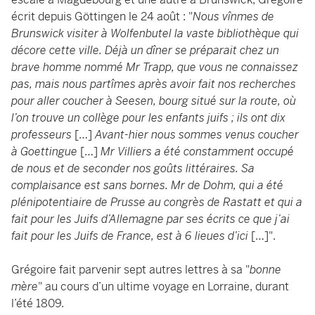
écrit depuis Göttingen le 24 août : "
Nous vînmes de
Brunswick visiter à Wolfenbutel la vaste bibliothèque qui
décore cette ville. Déjà un dîner se préparait chez un
brave homme nommé Mr Trapp, que vous ne connaissez
pas, mais nous partîmes après avoir fait nos recherches
pour aller coucher à Seesen, bourg situé sur la route, où
l’on trouve un collège pour les enfants juifs ; ils ont dix
professeurs
[…]
Avant-hier nous sommes venus coucher
à Goettingue
[…]
Mr Villiers a été constamment occupé
de nous et de seconder nos goûts littéraires. Sa
complaisance est sans bornes. Mr de Dohm, qui a été
plénipotentiaire de Prusse au congrès de Rastatt et qui a
fait pour les Juifs d’Allemagne par ses écrits ce que j’ai
fait pour les Juifs de France, est à 6 lieues d’ici
[…]".
Grégoire fait parvenir sept autres lettres à sa "
bonne
mère
" au cours d’un ultime voyage en Lorraine, durant
l’été 1809.