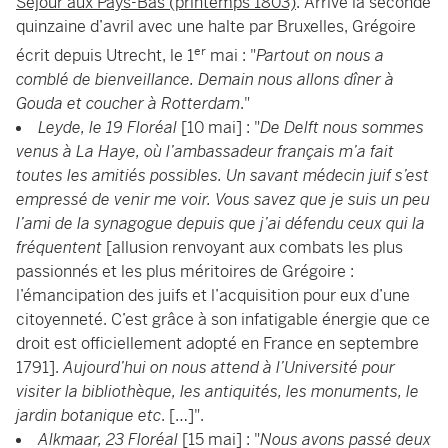
Séjour aux Pays-Bas (printemps 1803)
. Arrivé la seconde
quinzaine d’avril avec une halte par Bruxelles, Grégoire
er
écrit depuis Utrecht, le 1
mai : "
Partout on nous a
comblé de bienveillance. Demain nous allons dîner à
Gouda et coucher à Rotterdam
."
Leyde, le 19 Floréal
[10 mai] : "
De Delft nous sommes
venus à La Haye, où l’ambassadeur français m’a fait
toutes les amitiés possibles. Un savant médecin juif s’est
empressé de venir me voir. Vous savez que je suis un peu
l’ami de la synagogue depuis que j’ai défendu ceux qui la
fréquentent
[allusion renvoyant aux combats les plus
passionnés et les plus méritoires de Grégoire :
l’émancipation des juifs et l’acquisition pour eux d’une
citoyenneté. C’est grâce à son infatigable énergie que ce
droit est officiellement adopté en France en septembre
1791].
Aujourd’hui on nous attend à l’Université pour
visiter la bibliothèque, les antiquités, les monuments, le
jardin botanique etc
. […]".
Alkmaar, 23 Floréal
[15 mai] : "
Nous avons passé deux