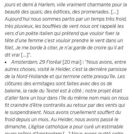
jours et demi à Harlem, ville vraiment charmante pour la
beauté des quais, des édifices, des promenades
. […]
Aujourd’hui nous sommes partis par un temps très froid,
très pluvieux, les bouffées de vent nous ont rappelé les
vers d’un poète italien qui prétend que vouloir fixer la
tête d’une femme c’est vouloir prendre le vent dans un
filet. Je me borde à citer, je n’ai garde de croire qu’il ait
dit vrai
[…]".
Amsterdam, 29 Floréal
[20 mai] : "
Nous avons, entre
autres choses, visité le Helder, c’est la dernière paroisse
de la Nord-Hollande et qui termine cette presqu’île. Les
clôtures des ermitages sont faites avec des os de
baleine, la rade du Textel est à côté ; notre projet était
d’aller faire un tour dans l’île du même nom mais on nous
fit craindre d’être contrariés au retour par des vents qui
le suspendraient. Nous avons cruellement souffert du
froid depuis un mois. Au Helder, nous avons passé le
dimanche. L’église catholique a pour curé un estimable
jeune prêtre d’Amsterdam
[…]
Nous avons quitté cette