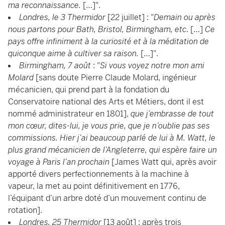
ma reconnaissance.
[…]".
Londres, le 3 Thermidor
[22 juillet] : "
Demain ou après
nous partons pour Bath, Bristol, Birmingham, etc
. […]
Ce
pays offre infiniment à la curiosité et à la méditation de
quiconque aime à cultiver sa raison.
[…]".
Birmingham, 7 août
: "
Si vous voyez notre mon ami
Molard
[sans doute Pierre Claude Molard, ingénieur
mécanicien, qui prend part à la fondation du
Conservatoire national des Arts et Métiers, dont il est
nommé administrateur en 1801],
que j’embrasse de tout
mon cœur, dites-lui, je vous prie, que je n’oublie pas ses
commissions. Hier j’ai beaucoup parlé de lui à M. Watt, le
plus grand mécanicien de l’Angleterre, qui espère faire un
voyage à Paris l’an prochain
[James Watt qui, après avoir
apporté divers perfectionnements à la machine à
vapeur, la met au point définitivement en 1776,
l’équipant d’un arbre doté d’un mouvement continu de
rotation].
Londres, 25 Thermidor
[13 août] : après trois