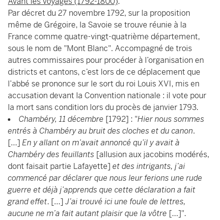
Avant les voyages (1792-1800)
.
Par décret du 27 novembre 1792, sur la proposition
même de Grégoire, la Savoie se trouve réunie à la
France comme quatre-vingt-quatrième département,
sous le nom de "Mont Blanc". Accompagné de trois
autres commissaires pour procéder à l’organisation en
districts et cantons, c’est lors de ce déplacement que
l’abbé se prononce sur le sort du roi Louis XVI, mis en
accusation devant la Convention nationale : il vote pour
la mort sans condition lors du procès de janvier 1793.
Chambéry, 11 décembre
[1792] : "
Hier nous sommes
entrés à Chambéry au bruit des cloches et du canon
.
[…]
En y allant on m’avait annoncé qu’il y avait à
Chambéry des feuillants
[allusion aux jacobins modérés,
dont faisait partie Lafayette]
et des intrigants, j’ai
commencé par déclarer que nous leur ferions une rude
guerre et déjà j’apprends que cette déclaration a fait
grand effet
. […]
J’ai trouvé ici une foule de lettres,
aucune ne m’a fait autant plaisir que la vôtre
[…]".