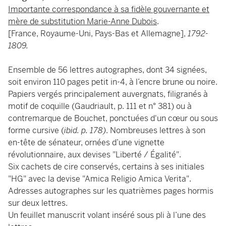
Importante correspondance à sa fidèle gouvernante et
mère de substitution Marie-Anne Dubois
.
[France, Royaume-Uni, Pays-Bas et Allemagne],
1792-
1809.
Ensemble de 56 lettres autographes, dont 34 signées,
soit environ 110 pages petit in-4, à l’encre brune ou noire.
Papiers vergés principalement auvergnats, filigranés à
motif de coquille (Gaudriault, p. 111 et n° 381) ou à
contremarque de Bouchet, ponctuées d'un cœur ou sous
forme cursive (
ibid. p. 178)
. Nombreuses lettres à son
en-tête de sénateur, ornées d’une vignette
révolutionnaire, aux devises "Liberté / Égalité".
Six cachets de cire conservés, certains à ses initiales
"HG" avec la devise "Amica Religio Amica Verita".
Adresses autographes sur les quatrièmes pages hormis
sur deux lettres.
Un feuillet manuscrit volant inséré sous pli à l’une des