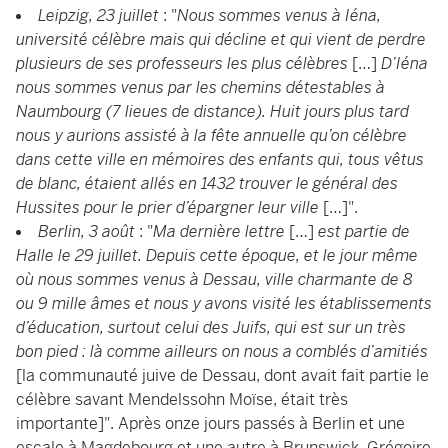
Leipzig, 23 juillet
: "
Nous sommes venus à Iéna,
université célèbre mais qui décline et qui vient de perdre
plusieurs de ses professeurs les plus célèbres
[…]
D’Iéna
nous sommes venus par les chemins détestables à
Naumbourg (7 lieues de distance). Huit jours plus tard
nous y aurions assisté à la fête annuelle qu’on célèbre
dans cette ville en mémoires des enfants qui, tous vêtus
de blanc, étaient allés en 1432 trouver le général des
Hussites pour le prier d’épargner leur ville
[…]".
Berlin, 3 août
: "
Ma dernière lettre
[…]
est partie de
Halle le 29 juillet. Depuis cette époque, et le jour même
où nous sommes venus à Dessau, ville charmante de 8
ou 9 mille âmes et nous y avons visité les établissements
d’éducation, surtout celui des Juifs, qui est sur un très
bon pied : là comme ailleurs on nous a comblés d’amitiés
[la communauté juive de Dessau, dont avait fait partie le
célèbre savant Mendelssohn Moïse, était très
importante]". Après onze jours passés à Berlin et une
escale à Magdebourg et une autre à Brunswick, Grégoire