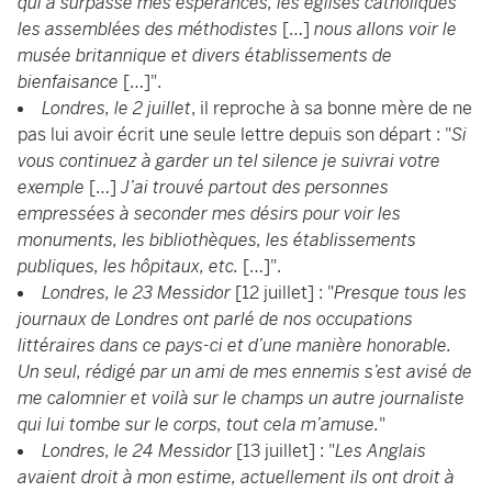
qui a surpassé mes espérances, les églises catholiques
les assemblées des méthodistes
[…]
nous allons voir le
musée britannique et divers établissements de
bienfaisance
[…]".
Londres, le 2 juillet
, il reproche à sa bonne mère de ne
pas lui avoir écrit une seule lettre depuis son départ : "
Si
vous continuez à garder un tel silence je suivrai votre
exemple
[…]
J’ai trouvé partout des personnes
empressées à seconder mes désirs pour voir les
monuments, les bibliothèques, les établissements
publiques, les hôpitaux, etc.
[…]".
Londres, le 23 Messidor
[12 juillet] : "
Presque tous les
journaux de Londres ont parlé de nos occupations
littéraires dans ce pays-ci et d’une manière honorable.
Un seul, rédigé par un ami de mes ennemis s’est avisé de
me calomnier et voilà sur le champs un autre journaliste
qui lui tombe sur le corps, tout cela m’amuse.
"
Londres, le 24 Messidor
[13 juillet] : "
Les Anglais
avaient droit à mon estime, actuellement ils ont droit à