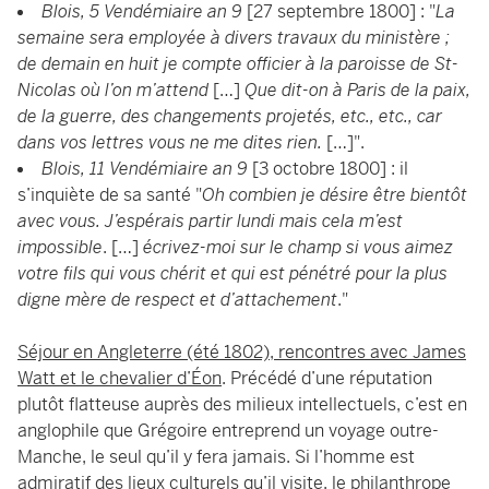
Blois, 5 Vendémiaire an 9
[27 septembre 1800] : "
La
semaine sera employée à divers travaux du ministère ;
de demain en huit je compte officier à la paroisse de St-
Nicolas où l’on m’attend
[…]
Que dit-on à Paris de la paix,
de la guerre, des changements projetés, etc., etc., car
dans vos lettres vous ne me dites rien.
[…]".
Blois, 11 Vendémiaire an 9
[3 octobre 1800] : il
s’inquiète de sa santé "
Oh combien je désire être bientôt
avec vous. J’espérais partir lundi mais cela m’est
impossible
. […]
écrivez-moi sur le champ si vous aimez
votre fils qui vous chérit et qui est pénétré pour la plus
digne mère de respect et d’attachement
."
Séjour en Angleterre (été 1802), rencontres avec James
Watt et le chevalier d’Éon
. Précédé d’une réputation
plutôt flatteuse auprès des milieux intellectuels, c’est en
anglophile que Grégoire entreprend un voyage outre-
Manche, le seul qu’il y fera jamais. Si l’homme est
admiratif des lieux culturels qu’il visite, le philanthrope