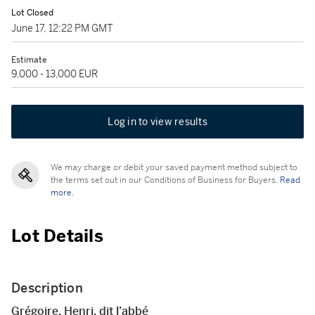
Lot Closed
June 17, 12:22 PM GMT
Estimate
9,000 - 13,000 EUR
Log in to view results
We may charge or debit your saved payment method subject to
the terms set out in our Conditions of Business for Buyers.
Read
more.
Lot Details
Description
Grégoire, Henri, dit l’abbé