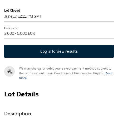
Lot Closed
June 17, 12:21 PM GMT
Estimate
3,000 - 5,000 EUR
Log in to view results
We may charge or debit your saved payment method subject to
the terms set out in our Conditions of Business for Buyers.
Read
more.
Lot Details
Description