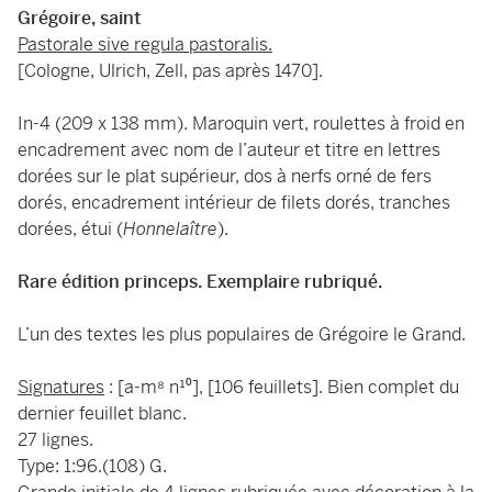
Grégoire, saint
Pastorale sive regula pastoralis.
[Cologne, Ulrich, Zell, pas après 1470].
In-4 (209 x 138 mm). Maroquin vert, roulettes à froid en
encadrement avec nom de l’auteur et titre en lettres
dorées sur le plat supérieur, dos à nerfs orné de fers
dorés, encadrement intérieur de filets dorés, tranches
dorées, étui (
Honnelaître
).
Rare édition princeps. Exemplaire rubriqué.
L’un des textes les plus populaires de Grégoire le Grand.
Signatures
: [a-m⁸ n¹⁰], [106 feuillets]. Bien complet du
dernier feuillet blanc.
27 lignes.
Type: 1:96.(108) G.