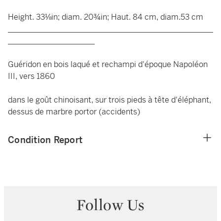
Height. 33⅛in; diam. 20¾in; Haut. 84 cm, diam.53 cm
____________________________________________________
______________________
Guéridon en bois laqué et rechampi d'époque Napoléon
III, vers 1860
dans le goût chinoisant, sur trois pieds à tête d'éléphant,
dessus de marbre portor (accidents)
Condition Report
Follow Us