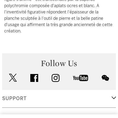
polychromie composée d'aplats ocres et blanc. A
l'inventivité figurative répondent l'épaisseur de la
planche sculptée à l'outil de pierre et la belle patine
d'usage qui affirment la très grande ancienneté de cette
création.
Follow Us
twitter
facebook
instagram
youtube
wec
SUPPORT
CORPORATE