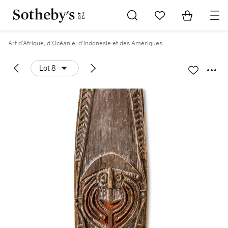
Go to My Favorites
Items in Sh
0
Art d'Afrique, d'Océanie, d'Indonésie et des Amériques
Lot 8