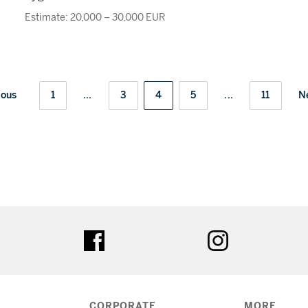
Estimate: 20,000 – 30,000 EUR
ious
1
...
3
4
5
...
11
N
ter
facebook
instagram
CORPORATE
MORE...