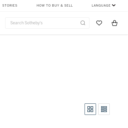
STORIES
HOW TO BUY & SELL
LANGUAGE
Go to My Favor
Items i
0