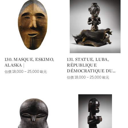
130. MASQUE, ESKIMO,
131. STATUE, LUBA,
ALASKA |
RÉPUBLIQUE
DÉMOCRATIQUE DU
估價 18,000 – 25,000 歐元
CONGO |
估價 18,000 – 25,000 歐元