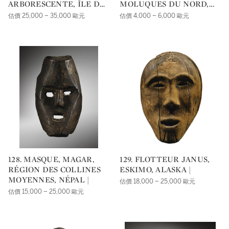
ARBORESCENTE, ÎLE DE
MOLUQUES DU NORD,
MALEKULA, ARCHIPEL
INDONÉSIE |
估價 25,000 – 35,000 歐元
估價 4,000 – 6,000 歐元
DU VANUATU |
128. MASQUE, MAGAR,
129. FLOTTEUR JANUS,
RÉGION DES COLLINES
ESKIMO, ALASKA |
MOYENNES, NÉPAL |
估價 18,000 – 25,000 歐元
估價 15,000 – 25,000 歐元