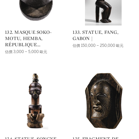
132. MASQUE SOKO-
133. STATUE, FANG,
MOTU, HEMBA,
GABON |
RÉPUBLIQUE
估價 150,000 – 250,000 歐元
DÉMOCRATIQUE DU
估價 3,000 – 5,000 歐元
CONGO |
134. STATUE, SONGYE,
135. FRAGMENT DE