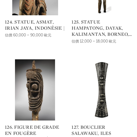
124. STATUE, ASMAT,
125. STATUE
IRIAN JAYA, INDONÉSIE |
HAMPATONG, DAYAK,
KALIMANTAN, BORNEO,
估價 60,000 – 90,000 歐元
INDONÉSIE |
估價 12,000 – 18,000 歐元
126. FIGURE DE GRADE
127. BOUCLIER
EN FOUGÈRE
SALAWAKU, ILES