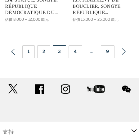
RÉPUBLIQUE
BOUCLIER, SONGYE,
DÉMOCRATIQUE DU
RÉPUBLIQUE
CONGO |
DÉMOCRATIQUE DU
估價 8,000 – 12,000 歐元
估價 15,000 – 25,000 歐元
CONGO |
1
2
3
4
...
9
twitter
facebook
instagram
youtube
wec
支持