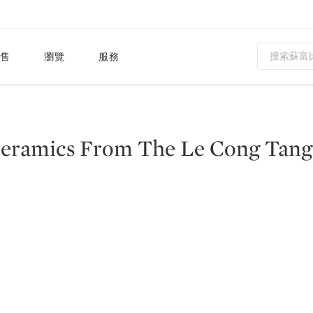
售
瀏覽
服務
Ceramics From The Le Cong Tang 