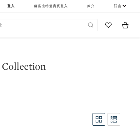
登入
蘇富比特邀貴賓登入
簡介
語言
Go to My Favor
Items i
0
Collection