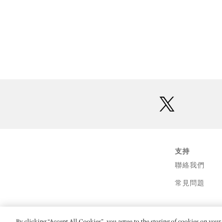
twitter
支持
聯絡我們
常見問題
By clicking “Accept All Cookies”, you agree to the storing of cookies on your 