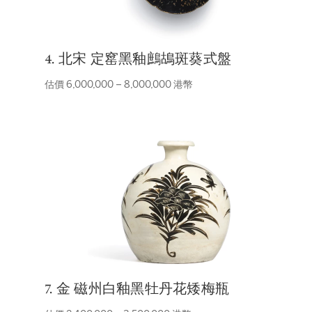
4. 北宋 定窰黑釉鷓鴣斑葵式盤
估價 6,000,000 – 8,000,000 港幣
7. 金 磁州白釉黑牡丹花矮梅瓶