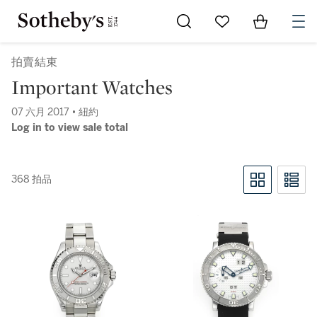
Go to My Favorites
Items in Sh
0
拍賣結束
Important Watches
07 六月 2017 • 紐約
Log in to view sale total
368 拍品