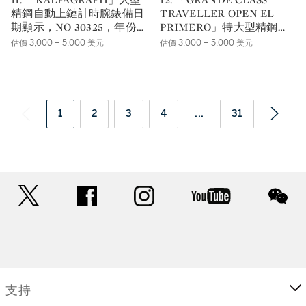
精鋼自動上鏈計時腕錶備日
TRAVELLER OPEN EL
期顯示，NO 30325，年份
PRIMERO」特大型精鋼自
約2010。
動上鏈世界時間計時腕錶備
估價 3,000 – 5,000 美元
估價 3,000 – 5,000 美元
日期及動力儲存顯示，年份
約2010，錶殼編號
03.0520.4037。
1
2
3
4
...
31
twitter
facebook
instagram
youtube
wec
支持