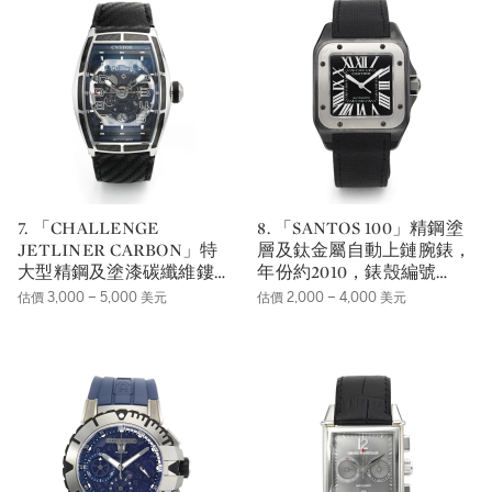
7. 「CHALLENGE
8. 「SANTOS 100」精鋼塗
JETLINER CARBON」特
層及鈦金屬自動上鏈腕錶，
大型精鋼及塗漆碳纖維鏤空
年份約2010，錶殼編號
腕錶備日期顯示，NO
189316PX。
估價 3,000 – 5,000 美元
估價 2,000 – 4,000 美元
026/100，年份約2008。