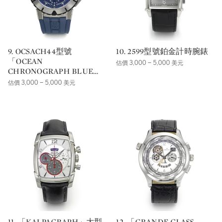
9. OCSACH44型號
10. 2599型號鉑金計時腕錶
「OCEAN
估價 3,000 – 5,000 美元
CHRONOGRAPH BLUE
EDITION」大型鋯合金自
估價 3,000 – 5,000 美元
動上鏈半鏤空計時腕錶備日
期顯示，年份約2010，錶殼
編號063687。
11. 「KALPAGRAPH」大型
12. 「GRANDE CLASS