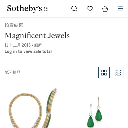
Go to My Favorites
Items in Sh
0
拍賣結束
Magnificent Jewels
11 十二月 2013 • 紐約
Log in to view sale total
457 拍品