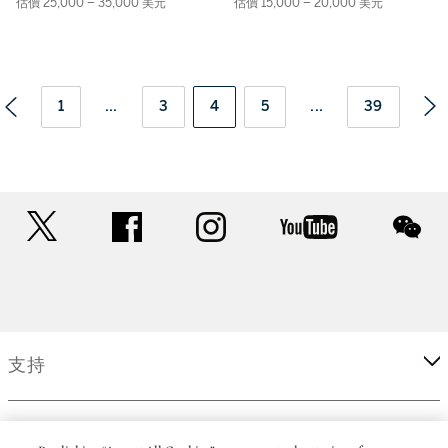
估價 25,000 – 35,000 美元
估價 15,000 – 20,000 美元
1
...
3
4
5
...
39
twitter
facebook
instagram
youtube
wec
支持
企業