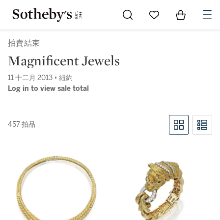
Go to My Favorites
Items in Sh
0
拍賣結束
Magnificent Jewels
11 十二月 2013 • 紐約
Log in to view sale total
457 拍品