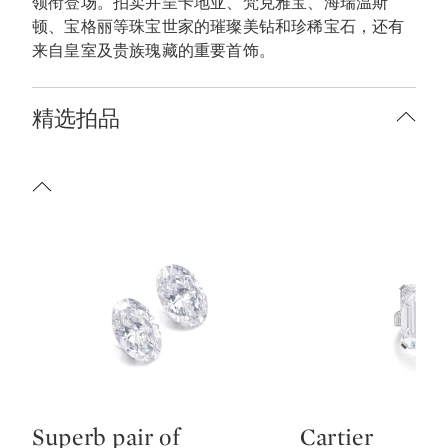
领衔登场。拍卖并呈卡地亚、梵克雅宝、海瑞温斯
顿、宝格丽等珠宝世家的璀璨美钻和珍稀宝石，还有
来自皇室及贵族瑰藏的重要首饰。
精选拍品
Superb pair of
Cartier
Type: lot
Type: lot