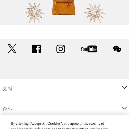
twitter
facebook
instagram
youtube
wec
支持
企业
By clicking “Accept All Cookies”, you agree to the storing of
cookies on your device to enhance site navigation, analyze site