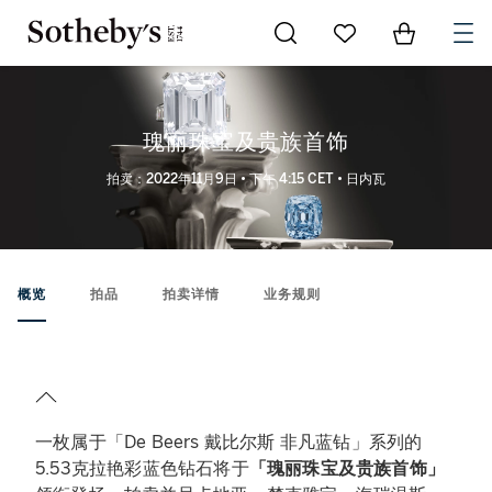
Go to My Favorites
Items in Sh
0
瑰丽珠宝及贵族首饰
拍卖：2022年11月9日 • 下午 4:15 CET • 日内瓦
概览
拍品
拍卖详情
业务规则
一枚属于「De Beers 戴比尔斯 非凡蓝钻」系列的
5.53克拉艳彩蓝色钻石将于
「瑰丽珠宝及贵族首饰」