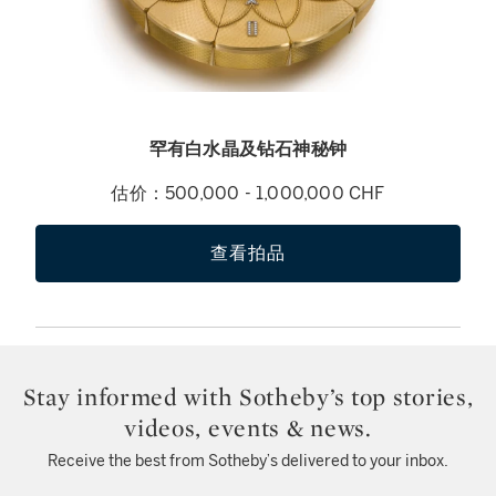
罕有白水晶及钻石神秘钟
估价：500,000 - 1,000,000 CHF
查看拍品
Stay informed with Sotheby’s top stories,
videos, events & news.
Receive the best from Sotheby’s delivered to your inbox.