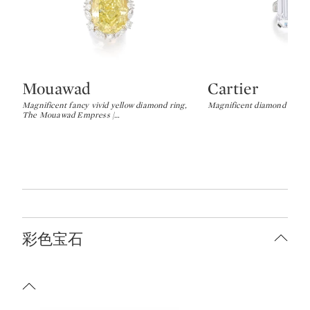
Mouawad
Cartier
Type: lot
Type: lot
Magnificent fancy vivid yellow diamond ring,
Magnificent diamond r
The Mouawad Empress |
…
彩色宝石