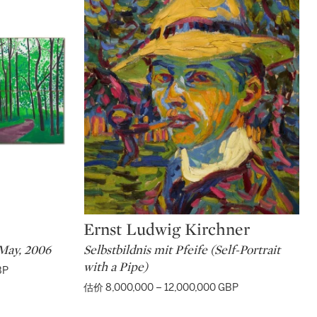
Ernst Ludwig Kirchner
Type: lot
 May, 2006
Selbstbildnis mit Pfeife (Self-Portrait
with a Pipe)
BP
估价 8,000,000 – 12,000,000 GBP