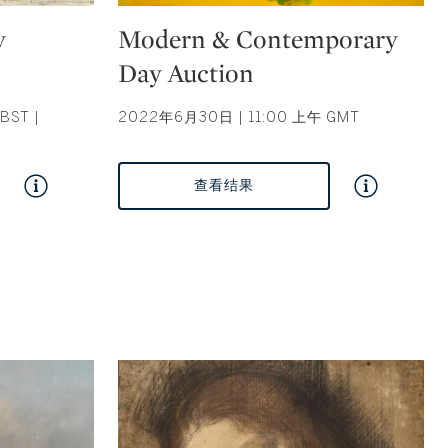
Type: auction
y
Modern & Contemporary
Day Auction
BST |
2022年6月30日 | 11:00 上午 GMT
查看结果