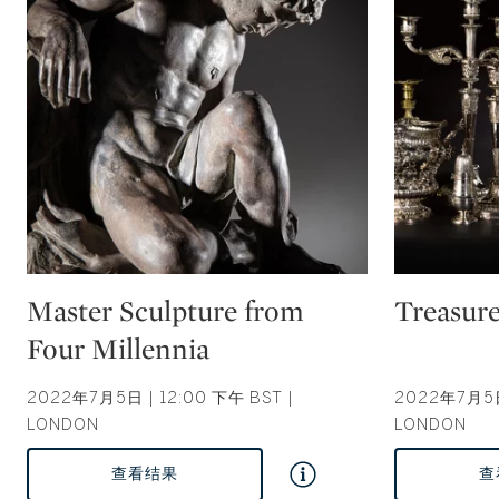
Type: auction
Type: auction
Master Sculpture from
Treasur
Four Millennia
2022年7月5日 | 12:00 下午 BST |
2022年7月5日 
LONDON
LONDON
查看结果
查