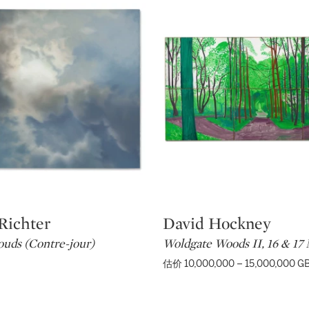
Richter
David Hockney
Type: lot
ouds (Contre-jour)
Woldgate Woods II, 16 & 17
估价 10,000,000 – 15,000,000 G