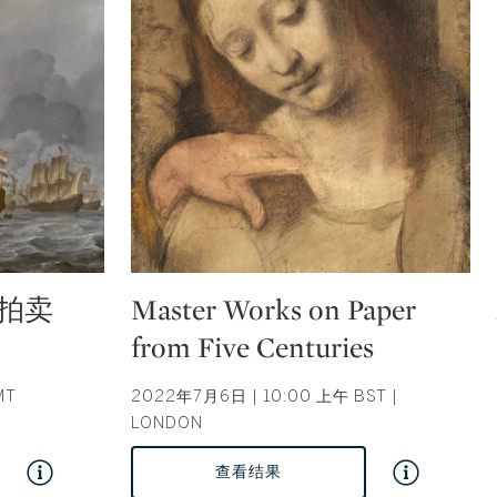
Type: auction
拍卖
Master Works on Paper
from Five Centuries
MT
2022年7月6日 | 10:00 上午 BST |
LONDON
查看结果