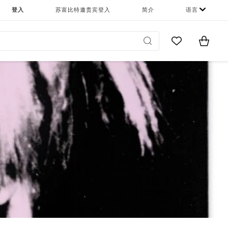
登入
苏富比特邀贵宾登入
简介
语言
Go to My Favor
Items i
0