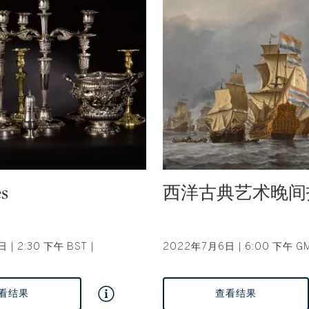
Type: auction
es
西洋古典艺术晚间
| 2:30 下午 BST |
2022年7月6日 | 6:00 下午 G
看结果
查看结果