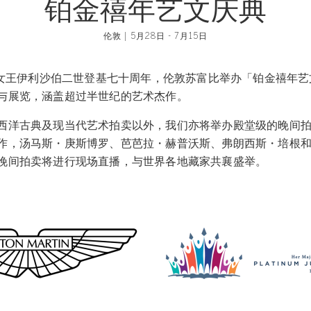
铂金禧年艺文庆典
伦敦 | 5月28日 - 7月15日
女王伊利沙伯二世登基七十周年，伦敦苏富比举办「铂金禧年艺
与展览，涵盖超过半世纪的艺术杰作。
西洋古典及现当代艺术拍卖以外，我们亦将举办殿堂级的晚间
作，汤马斯・庚斯博罗、芭芭拉・赫普沃斯、弗朗西斯・培根
晚间拍卖将进行现场直播，与世界各地藏家共襄盛举。