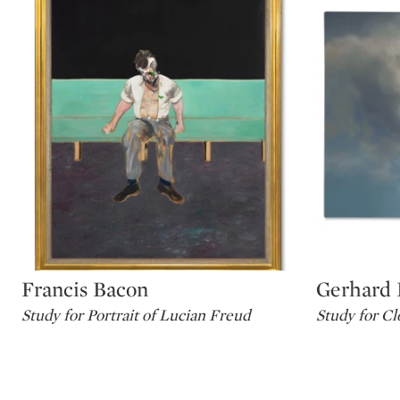
Francis Bacon
Gerhard 
Type: lot
Type: lot
Study for Portrait of Lucian Freud
Study for Cl