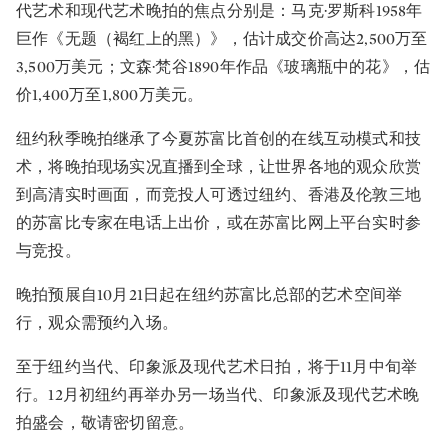
代艺术和现代艺术晚拍的焦点分别是：马克·罗斯科1958年
巨作《无题（褐红上的黑）》，估计成交价高达2,500万至
3,500万美元；文森·梵谷1890年作品《玻璃瓶中的花》，估
价1,400万至1,800万美元。
纽约秋季晚拍继承了今夏苏富比首创的在线互动模式和技
术，将晚拍现场实况直播到全球，让世界各地的观众欣赏
到高清实时画面，而竞投人可透过纽约、香港及伦敦三地
的苏富比专家在电话上出价，或在苏富比网上平台实时参
与竞投。
晚拍预展自10月21日起在纽约苏富比总部的艺术空间举
行，观众需预约入场。
至于纽约当代、印象派及现代艺术日拍，将于11月中旬举
行。12月初纽约再举办另一场当代、印象派及现代艺术晚
拍盛会，敬请密切留意。