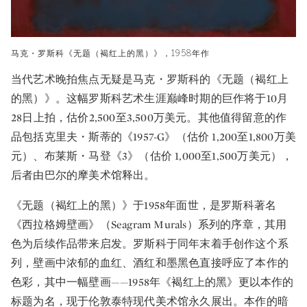
马克・罗斯科《无题（褐红上的黑）》，1958年作
当代艺术晚拍焦点无疑是马克・罗斯科的《无题（褐红上
的黑）》。这幅罗斯科艺术生涯巅峰时期的巨作将于10月
28日上拍，估价2,500至3,500万美元。其他值得留意的作
品包括克里夫・斯蒂的《1957-G》（估价 1,200至1,800万美
元）、布莱斯・马登《3》（估价 1,000至1,500万美元），
后者由巴尔的摩美术馆释出。
《无题（褐红上的黑）》于1958年面世，是罗斯科著名
《西拉格姆壁画》（Seagram Murals）系列的序章，其用
色为后续作品带来启发。罗斯科于同年末着手创作这个系
列，壁画中浓郁的血红、酒红和墨黑色直接呼应了本作的
色彩，其中一幅壁画——1958年《褐红上的黑》更以本作的
标题为名，现于伦敦泰特现代美术馆永久展出。本作的暗