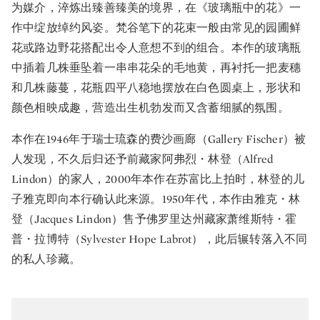
为媒介，淬炼出臻善臻美的境界，在《玻璃瓶中的花》一
作中绽放绰约风姿。梵谷笔下的花束一般由常见的园圃鲜
花或路边野花搭配出令人意想不到的组合。本作的玻璃瓶
中插着几株垂坠着一串串花朵的毛地黄，再衬托一把麦穗
和几株藤蔓，花瓶四平八稳地摆放在白色圆桌上，形状和
颜色相映成趣，营造出生机勃发而又含蓄细腻的氛围。
本作在1946年于瑞士琉森的费沙画廊（Gallery Fischer）被
人发现，不久后归还予前藏家阿弗烈・林登（Alfred
Lindon）的家人，2000年本作在苏富比上拍时，林登的儿
子雅克即向本行确认此来源。1950年代，本作由雅克・林
登（Jacques Lindon）售予佛罗里达州藏家萧维斯特・霍
普・拉博特（Sylvester Hope Labrot），此后辗转落入不同
的私人珍藏。