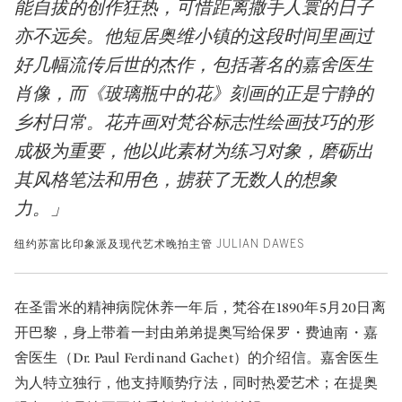
能自拔的创作狂热，可惜距离撒手人寰的日子
亦不远矣。他短居奥维小镇的这段时间里画过
好几幅流传后世的杰作，包括著名的嘉舍医生
肖像，而《玻璃瓶中的花》刻画的正是宁静的
乡村日常。花卉画对梵谷标志性绘画技巧的形
成极为重要，他以此素材为练习对象，磨砺出
其风格笔法和用色，掳获了无数人的想象
力。」
纽约苏富比印象派及现代艺术晚拍主管 JULIAN DAWES
在圣雷米的精神病院休养一年后，梵谷在1890年5月20日离
开巴黎，身上带着一封由弟弟提奥写给保罗・费迪南・嘉
舍医生（Dr. Paul Ferdinand Gachet）的介绍信。嘉舍医生
为人特立独行，他支持顺势疗法，同时热爱艺术；在提奥