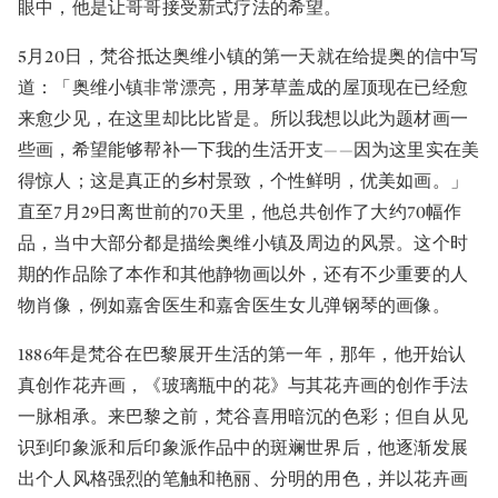
眼中，他是让哥哥接受新式疗法的希望。
5月20日，梵谷抵达奥维小镇的第一天就在给提奥的信中写
道：「奥维小镇非常漂亮，用茅草盖成的屋顶现在已经愈
来愈少见，在这里却比比皆是。所以我想以此为题材画一
些画，希望能够帮补一下我的生活开支——因为这里实在美
得惊人；这是真正的乡村景致，个性鲜明，优美如画。」
直至7月29日离世前的70天里，他总共创作了大约70幅作
品，当中大部分都是描绘奥维小镇及周边的风景。这个时
期的作品除了本作和其他静物画以外，还有不少重要的人
物肖像，例如嘉舍医生和嘉舍医生女儿弹钢琴的画像。
1886年是梵谷在巴黎展开生活的第一年，那年，他开始认
真创作花卉画，《玻璃瓶中的花》与其花卉画的创作手法
一脉相承。来巴黎之前，梵谷喜用暗沉的色彩；但自从见
识到印象派和后印象派作品中的斑斓世界后，他逐渐发展
出个人风格强烈的笔触和艳丽、分明的用色，并以花卉画