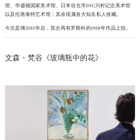
馆、华盛顿国家美术馆、日本佐仓市DIC川村记念美术馆
以及伦敦泰特艺术馆；其余现属各大知名私人收藏。
今次是继2015年后，首次再有罗斯科的1958年作品上拍。
文森・梵谷《玻璃瓶中的花》