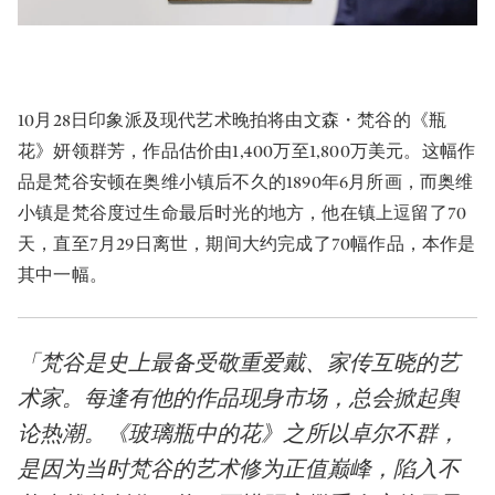
10月28日印象派及现代艺术晚拍将由文森・梵谷的《瓶
花》妍领群芳，作品估价由1,400万至1,800万美元。这幅作
品是梵谷安顿在奥维小镇后不久的1890年6月所画，而奥维
小镇是梵谷度过生命最后时光的地方，他在镇上逗留了70
天，直至7月29日离世，期间大约完成了70幅作品，本作是
其中一幅。
「梵谷是史上最备受敬重爱戴、家传互晓的艺
术家。每逢有他的作品现身市场，总会掀起舆
论热潮。《玻璃瓶中的花》之所以卓尔不群，
是因为当时梵谷的艺术修为正值巅峰，陷入不