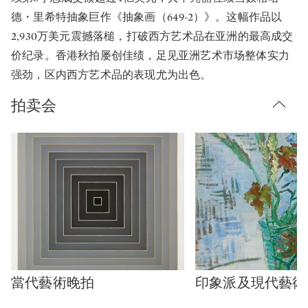
德・里希特抽象巨作《抽象画（649-2）》。这幅作品以
2,930万美元震撼落槌，打破西方艺术品在亚洲的最高成交
价纪录。香港秋拍屡创佳绩，足见亚洲艺术市场整体实力
强劲，区内西方艺术品的表现尤为出色。
拍卖会
當代藝術晚拍
印象派及現代藝術
Type: auction
Type: auction