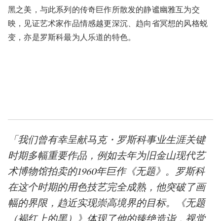
黑之美，与此系列的传奇巨作所散发的静谧幽雅互为交
映，见证艺术家作品情感越更深沉、趋向省冥想的风格蜕
变，亦是罗斯科最为人乐道的特色。
「我们曾有幸呈献马克・罗斯科事业生涯关键
时期多幅重要作品，例如去年为旧金山现代艺
术博物馆拍卖的1960年巨作《无题》。罗斯科
在这个时期的用色技艺完全成熟，他突破了画
幅的界限，趋近实现崇高境界的目标。《无题
（褐红上的黑）》体现了他的臻绝造诣，视觉