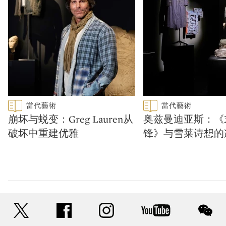
Type: featured
Type: featured
當代藝術
當代藝術
CATEGORY:
CATEGORY:
崩坏与蜕变：Greg Lauren从
奥兹曼迪亚斯：《
破坏中重建优雅
锋》与雪莱诗想的
twitter
facebook
instagram
youtube
wec