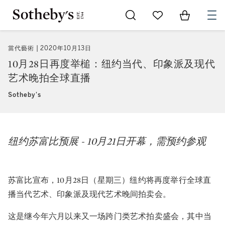
Go to My Favorites
Items in Sh
0
當代藝術
2020年10月13日
10月28日再度举槌：纽约当代、印象派及现代
艺术晚拍全球直播
Sotheby's
纽约苏富比预展 - 10月21日开幕，需预约参观
苏富比宣布，10月28日（星期三）纽约将再度举行全球直
播当代艺术、印象派及现代艺术晚间拍卖会。
这是继今年六月以来又一场跨门类艺术拍卖盛会，其中当