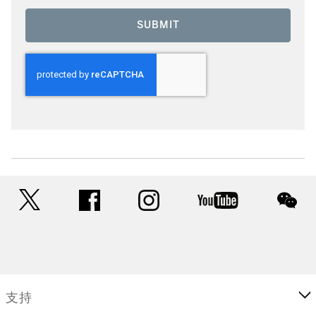
SUBMIT
twitter
facebook
instagram
youtube
wec
支持