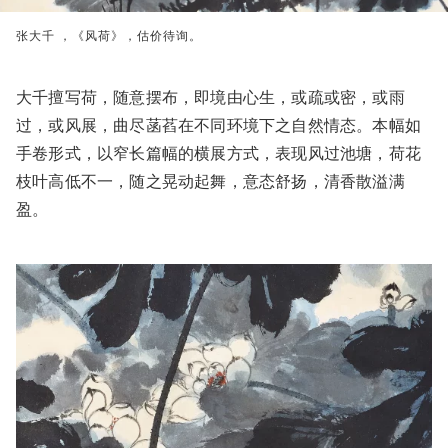
张大千 ，《风荷》，估价待询。
大千擅写荷，随意摆布，即境由心生，或疏或密，或雨
过，或风展，曲尽菡萏在不同环境下之自然情态。本幅如
手卷形式，以窄长篇幅的横展方式，表现风过池塘，荷花
枝叶高低不一，随之晃动起舞，意态舒扬，清香散溢满
盈。