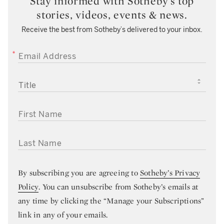
Stay informed with Sotheby’s top
stories, videos, events & news.
Receive the best from Sotheby’s delivered to your inbox.
EMAIL ADDRESS
TITLE
FIRST NAME
LAST NAME
By subscribing you are agreeing to
Sotheby’s Privacy
Policy
. You can unsubscribe from Sotheby’s emails at
any time by clicking the “Manage your Subscriptions”
link in any of your emails.