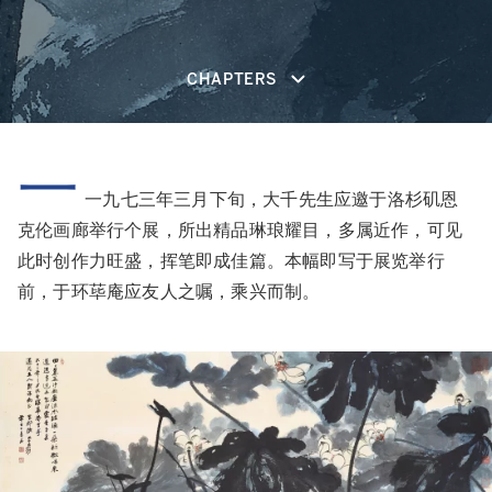
CHAPTERS
一
一九七三年三月下旬，大千先生应邀于洛杉矶恩
克伦画廊举行个展，所出精品琳琅耀目，多属近作，可见
此时创作力旺盛，挥笔即成佳篇。本幅即写于展览举行
前，于环荜庵应友人之嘱，乘兴而制。