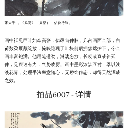
张大千 ，《风荷》（局部），估价待询。
画中袛见巨叶如伞高张，似昂首伸肢，几占画面全部，白
荷数朶展颜绽放，掩映隐现于叶块前后拥簇遮护下，令全
画丰富饱满。他用笔遒劲，淋漓恣放，长梗或直或斜延
伸，见疾速有力，气势凌厉。画中墨彩浓淡互衬，罩以浅
淡花青，处理手法率意随心，无矫饰作态，却得天然浑成
之效。
拍品6007 - 详情