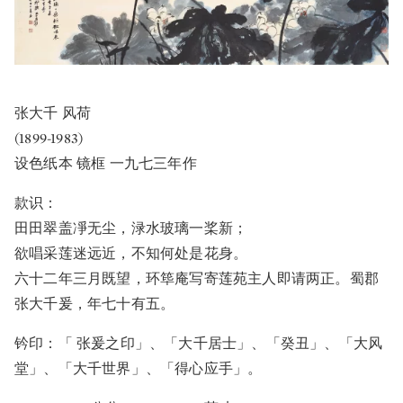
张大千 风荷
(1899-1983)
设色纸本 镜框 一九七三年作
款识：
田田翠盖凈无尘，渌水玻璃一桨新；
欲唱采莲迷远近，不知何处是花身。
六十二年三月既望，环筚庵写寄莲苑主人即请两正。蜀郡
张大千爰，年七十有五。
钤印：「 张爰之印」、「大千居士」、「癸丑」、「大风
堂」、「大千世界」、「得心应手」。