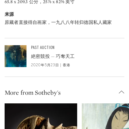
65.8 x 209.3 公分，25⅞ x 82⅜ 英寸
来源
原藏者直接得自画家，一九八八年转归德国私人藏家
PAST AUCTION
絶密競投 — 巧奪天工
2020年5月23日 | 香港
More from Sotheby's