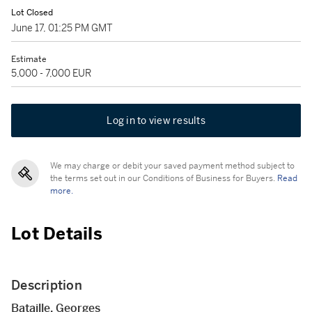
Lot Closed
June 17, 01:25 PM GMT
Estimate
5,000 - 7,000 EUR
Log in to view results
We may charge or debit your saved payment method subject to
the terms set out in our Conditions of Business for Buyers.
Read
more.
Lot Details
Description
Bataille, Georges