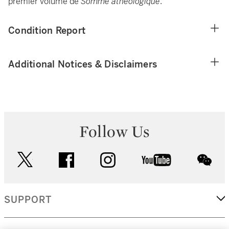
premier volume de
Somme atheologique
.
Condition Report
Additional Notices & Disclaimers
Follow Us
twitter
facebook
instagram
youtube
wec
SUPPORT