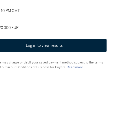
01:10 PM GMT
120,000 EUR
Log in to view results
 may charge or debit your saved payment method subject to the terms
t out in our Conditions of Business for Buyers.
Read more.