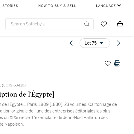
STORIES
HOW TO BUY & SELL
LANGUAGE
Go to My Favor
Items i
0
Lot 75
 (LOTS 68-110)
ption de l'Égypte]
n de l'Égypte... Paris, 1809 [1830]. 23 volumes. Cartonnage de
dition originale de l’une des entreprises éditoriales les plus
s du XIXe siècle. L’exemplaire de Jean-Noël Hallé, un des
de Napoléon.