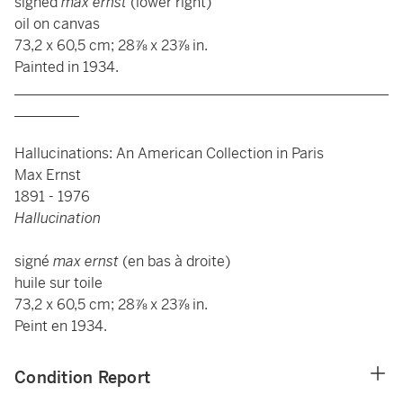
signed
max ernst
(lower right)
oil on canvas
73,2 x 60,5 cm; 28⅞ x 23⅞ in.
Painted in 1934.
____________________________________________________
_________
Hallucinations: An American Collection in Paris
Max Ernst
1891 - 1976
Hallucination
signé
max ernst
(en bas à droite)
huile sur toile
73,2 x 60,5 cm; 28⅞ x 23⅞ in.
Peint en 1934.
Condition Report