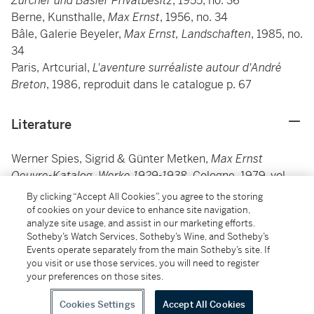
Zürcher und Basier Privatbesitz
, 1955, no. 36
Berne, Kunsthalle,
Max Ernst
, 1956, no. 34
Bâle, Galerie Beyeler,
Max Ernst, Landschaften
, 1985, no.
34
Paris, Artcurial,
L'aventure surréaliste autour d'André
Breton
, 1986, reproduit dans le catalogue p. 67
Literature
Werner Spies, Sigrid & Günter Metken,
Max Ernst
Oeuvre-Katalog, Werke 1929-1938
, Cologne, 1979, vol.
IV, no. 1899, illustrated p. 171
By clicking “Accept All Cookies”, you agree to the storing
____________________________________________________
of cookies on your device to enhance site navigation,
analyze site usage, and assist in our marketing efforts.
_________
Sotheby’s Watch Services, Sotheby’s Wine, and Sotheby’s
Events operate separately from the main Sotheby’s site. If
Werner Spies, Sigrid & Günter Metken,
Max Ernst
you visit or use those services, you will need to register
Oeuvre-Katalog, Werke 1929-1938
, Cologne, 1979, vol.
your preferences on those sites.
IV, no. 1899, reproduit p. 171
Cookies Settings
Accept All Cookies