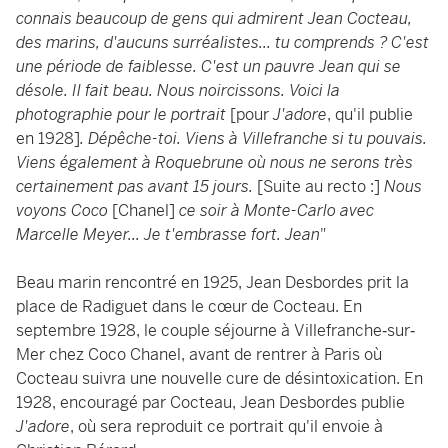
connais beaucoup de gens qui admirent Jean Cocteau,
des marins, d'aucuns surréalistes... tu comprends ? C'est
une période de faiblesse. C'est un pauvre Jean qui se
désole. Il fait beau. Nous noircissons. Voici la
photographie pour le portrait
[pour
J'adore
, qu'il publie
en 1928]
. Dépêche-toi. Viens à Villefranche si tu pouvais.
Viens également à Roquebrune où nous ne serons très
certainement pas avant 15 jours.
[Suite au recto :]
Nous
voyons Coco
[Chanel]
ce soir à Monte-Carlo avec
Marcelle Meyer... Je t'embrasse fort. Jean
"
Beau marin rencontré en 1925, Jean Desbordes prit la
place de Radiguet dans le cœur de Cocteau. En
septembre 1928, le couple séjourne à Villefranche‐sur‐
Mer chez Coco Chanel, avant de rentrer à Paris où
Cocteau suivra une nouvelle cure de désintoxication. En
1928, encouragé par Cocteau, Jean Desbordes publie
J'adore
, où sera reproduit ce portrait qu'il envoie à