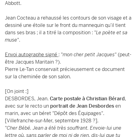
Abbott.
Jean Cocteau a rehaussé les contours de son visage et a
dessiné une étoile sur le front du mannequin qu’il tient
dans ses bras ; il a titré la composition : "
Le poète et sa
muse
".
Envoi autographe signé
: "
mon cher petit Jacques
" (peut-
être Jacques Maritain ?).
Pierre Le-Tan conservait précieusement ce document
sur la cheminée de son salon.
[On joint :]
DESBORDES, Jean.
Carte postale à Christian Bérard
,
avec sur le recto un
portrait de Jean Desbordes
en
marin, avec un béret "Dépôt des Équipages".
[Villefranche‐sur‐Mer, septembre 1928 ?].
"
Cher Bébé. Jean a été très souffrant. Envoie-lui une
lettre où, sans parler de moi ni de rien, dis-lui que tu