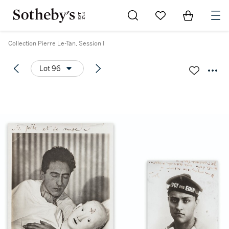
Go to My Favorites
Items in Sh
0
Collection Pierre Le-Tan, Session I
Lot 96